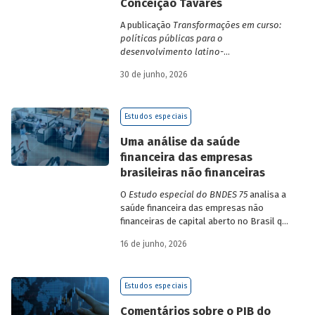
Conceição Tavares
A publicação
Transformações em curso:
políticas públicas para o
desenvolvimento latino-
americano
compila trabalhos da 1ª edição
30 de junho, 2026
da Escola de Governo e Desenvolvimento
Maria da Conceição Tavares.
Estudos especiais
Uma análise da saúde
financeira das empresas
brasileiras não financeiras
O
Estudo especial do BNDES 75
analisa a
saúde financeira das empresas não
financeiras de capital aberto no Brasil que
apresentaram negociação em bolsa de
16 de junho, 2026
valores. Para isso, parte de uma amostra
de 265 empresas – excluindo-se o setor
de finanças e seguros – e de quatro
Estudos especiais
dimensões: lucratividade, solvência,
endividamento e alavancagem.
Comentários sobre o PIB do