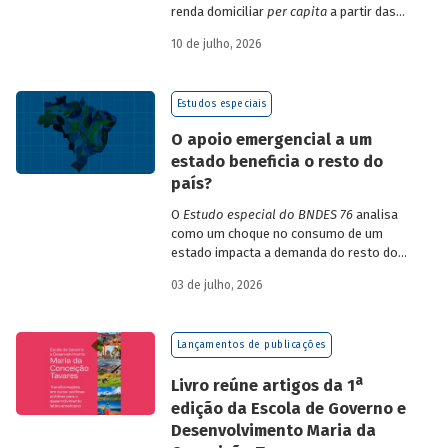
renda domiciliar
per capita
a partir das
estruturas de consumo da POF 2017-2018
10 de julho, 2026
associadas às variações de preços dos
itens que compõem o IPCA. Emprega
ainda os microdados da Pnad Contínua
Estudos especiais
para analisar a evolução da renda dos
decis durante o período.
O apoio emergencial a um
estado beneficia o resto do
país?
O
Estudo especial do BNDES 76
analisa
como um choque no consumo de um
estado impacta a demanda do resto do
país, usando como exemplo o caso do Rio
03 de julho, 2026
Grande do Sul.
Lançamentos de publicações
a
Livro reúne artigos da 1
edição da Escola de Governo e
Desenvolvimento Maria da