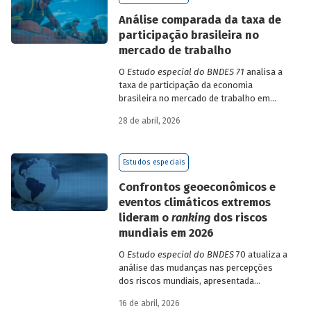
de insumo-produto estaduais.
Análise comparada da taxa de
participação brasileira no
mercado de trabalho
O
Estudo especial do BNDES 71
analisa a
taxa de participação da economia
brasileira no mercado de trabalho em
comparação com uma amostra de 15
28 de abril, 2026
países de diferentes continentes e
estruturas etárias e econômicas
distintas.
Estudos especiais
Confrontos geoeconômicos e
eventos climáticos extremos
lideram o
ranking
dos riscos
mundiais em 2026
O
Estudo especial do BNDES
70 atualiza a
análise das mudanças nas percepções
dos riscos mundiais, apresentada
previamente na edição 54/2025, a partir
16 de abril, 2026
dos relatórios Global Risks Report (GRR)