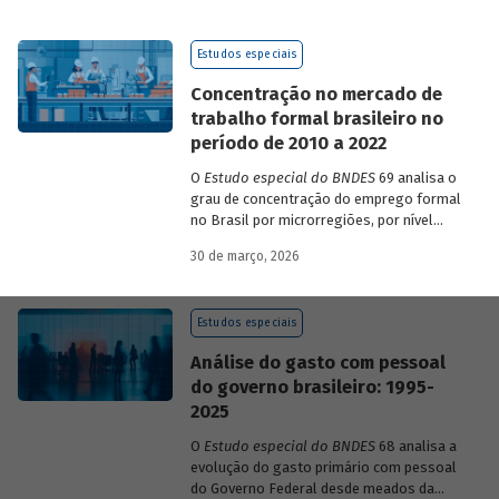
de 2023 a 2026, que analisam as
pesquisas de avaliação dos riscos
Estudos especiais
mundiais para o ano em curso e para dois
e dez anos à frente.
Concentração no mercado de
trabalho formal brasileiro no
período de 2010 a 2022
O
Estudo especial do BNDES
69 analisa o
grau de concentração do emprego formal
no Brasil por microrregiões, por nível
educacional dos trabalhadores e por
30 de março, 2026
setores, entre 2010 e 2022.
Estudos especiais
Análise do gasto com pessoal
do governo brasileiro: 1995-
2025
O
Estudo especial do BNDES
68 analisa a
evolução do gasto primário com pessoal
do Governo Federal desde meados da