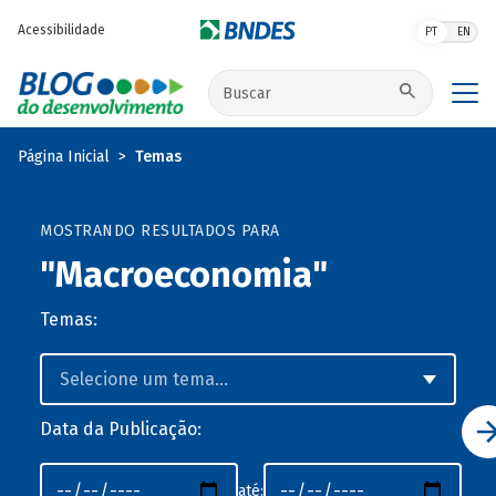
Pular para o conteúdo principal
Acessibilidade
PT
EN
Buscar no site
Página Inicial
Temas
MOSTRANDO RESULTADOS PARA
"Macroeconomia"
Temas:
Data da Publicação:
até: