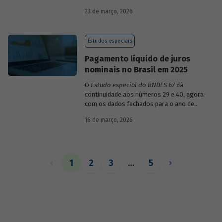
década de 1990, destacando sua dinâmica
23 de março, 2026
durante esse período e as mudanças
recentes em sua composição.
Estudos especiais
Pagamento líquido de juros
nominais no Brasil em 2025
O
Estudo especial do BNDES 67
dá
continuidade aos números 29 e 40, agora
com os dados fechados para o ano de
2025.
16 de março, 2026
1
2
3
…
5