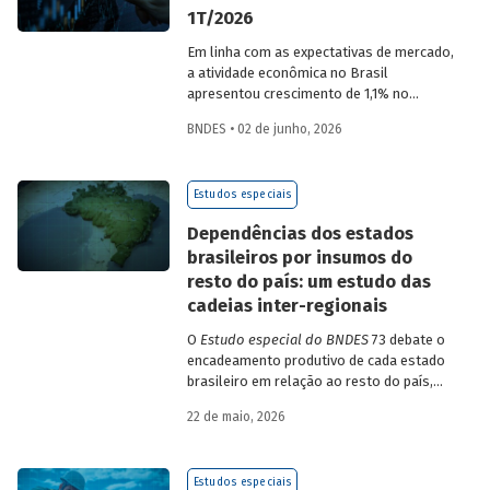
1T/2026
Em linha com as expectativas de mercado,
a atividade econômica no Brasil
apresentou crescimento de 1,1% no
1T/2026 na comparação com o trimestre
BNDES • 02 de junho, 2026
imediatamente anterior, na série ajustada
sazonalmente. Confira uma análise
detalhada e uma previsão para os
Estudos especiais
próximos meses no
Estudo especial do
BNDES 74.
Dependências dos estados
brasileiros por insumos do
resto do país: um estudo das
cadeias inter-regionais
O
Estudo especial do BNDES
73 debate o
encadeamento produtivo de cada estado
brasileiro em relação ao resto do país,
analisando seu nível de dependência e
22 de maio, 2026
quanto o estímulo a um estado ou setor
econômico pode gerar de demanda para
os demais. Para isso usa uma
Estudos especiais
metodologia de construção de matrizes