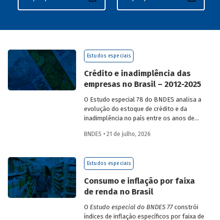
Estudos especiais
Crédito e inadimplência das
empresas no Brasil – 2012-2025
O Estudo especial 78 do BNDES analisa a
evolução do estoque de crédito e da
inadimplência no país entre os anos de
2012 e 2025, explorando dois recortes
BNDES • 21 de julho, 2026
analíticos complementares: o porte da
empresa e o setor de atividade
econômica.
Estudos especiais
Consumo e inflação por faixa
de renda no Brasil
O
Estudo especial do BNDES 77
constrói
índices de inflação específicos por faixa de