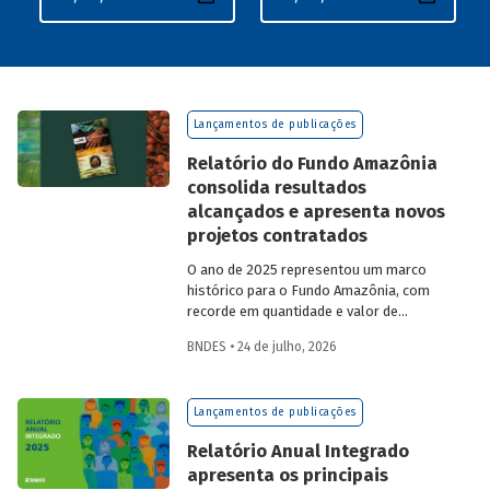
Lançamentos de publicações
Relatório do Fundo Amazônia
consolida resultados
alcançados e apresenta novos
projetos contratados
O ano de 2025 representou um marco
histórico para o Fundo Amazônia, com
recorde em quantidade e valor de
projetos aprovados, assim como em
BNDES • 24 de julho, 2026
desembolsos: foram 22 operações
aprovadas, no valor total de R$ 2,2
bilhões, além de R$ 387 milhões
Lançamentos de publicações
desembolsados. Ainda no período, foram
contratados 25 novos projetos.
Relatório Anual Integrado
apresenta os principais