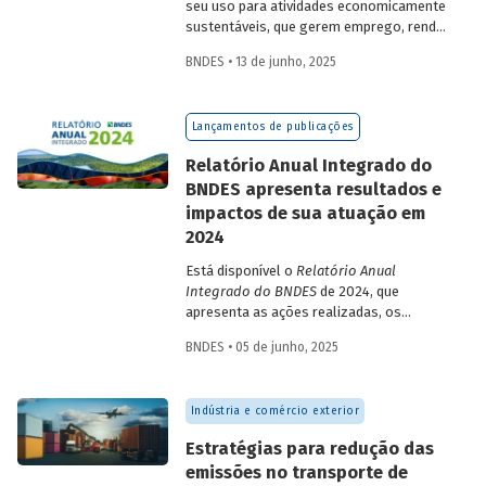
seu uso para atividades economicamente
sustentáveis, que gerem emprego, renda
e desenvolvimento para a população que
BNDES • 13 de junho, 2025
vive nessas regiões, não são excludentes.
O
Estudo Especial do BNDES 50
trata do
desafio para a gestão e preservação das
Lançamentos de publicações
florestas e da possibilidade de utilização
de instrumentos de parceria com o setor
Relatório Anual Integrado do
privado para viabilizar o desenvolvimento
BNDES apresenta resultados e
sustentável nessas regiões.
impactos de sua atuação em
2024
Está disponível o
Relatório Anual
Integrado do BNDES
de 2024, que
apresenta as ações realizadas, os
principais resultados e os impactos de
BNDES • 05 de junho, 2025
sua atuação no ano passado. O
documento mostra como o Banco
contribuiu com a retomada do
Indústria e comércio exterior
crescimento do país, tendo se fortalecido
como grande vetor da
Estratégias para redução das
neoindustrialização e do fomento à
emissões no transporte de
inovação, à transição energética, à