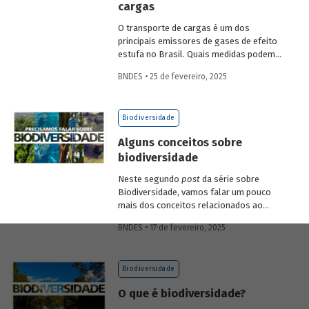
cargas
economia verde e aos investimentos de
longo prazo.
O transporte de cargas é um dos
principais emissores de gases de efeito
estufa no Brasil. Quais medidas podem
ser adotadas para reduzir seu impacto
BNDES • 25 de fevereiro, 2025
ambiental? Confira as estratégias que
podem tornar o setor mais sustentável.
Biodiversidade
Alguns conceitos sobre
biodiversidade
Neste segundo
post
da série sobre
Biodiversidade, vamos falar um pouco
mais dos conceitos relacionados ao
tema, como natureza, bioma, serviços
BNDES • 17 de fevereiro, 2025
ecossistêmicos, entre outros.
Biodiversidade
O que é biodiversidade?