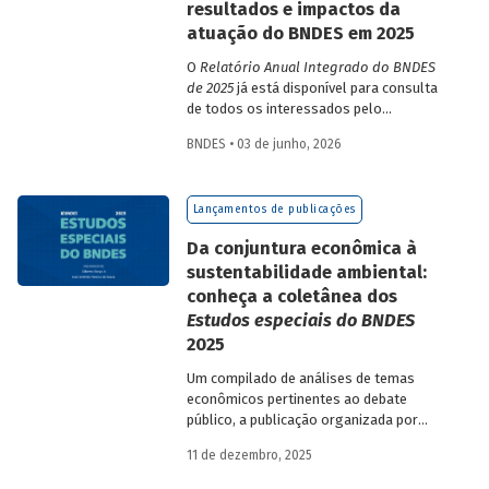
resultados e impactos da
atuação do BNDES em 2025
O
Relatório Anual Integrado do BNDES
de 2025
já está disponível para consulta
de todos os interessados pelo
desempenho do Banco, bem como por
BNDES • 03 de junho, 2026
sua prestação de contas. O documento
apresenta as ações realizadas, os
principais resultados, os impactos de sua
Lançamentos de publicações
atuação no ano, e mostra como o BNDES
permanece crescendo de forma
Da conjuntura econômica à
consistente e sólida, mesmo diante de
sustentabilidade ambiental:
cenários desafiadores.
conheça a coletânea dos
Estudos especiais do BNDES
2025
Um compilado de análises de temas
econômicos pertinentes ao debate
público, a publicação organizada por
Gilberto Borça e José Antônio Pereira de
11 de dezembro, 2025
Souza, economistas do BNDES, reúne 25
textos da série
Estudos especiais do