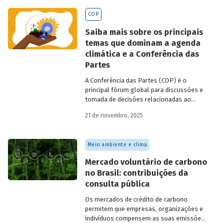
BNDES
divulgados ao longo de 2025.
COP
Saiba mais sobre os principais
temas que dominam a agenda
climática e a Conferência das
Partes
A Conferência das Partes (COP) é o
principal fórum global para discussões e
tomada de decisões relacionadas ao
enfrentamento da crise climática. Tendo
21 de novembro, 2025
em vista a urgência cada vez maior do
tema, o principal objetivo é garantir que
as discussões das mesas de negociações
Meio ambiente e clima
saiam do discurso e resultem em
compromissos, planos de ações e metas,
Mercado voluntário de carbono
com prazos e recursos definidos.
no Brasil: contribuições da
consulta pública
Os mercados de crédito de carbono
permitem que empresas, organizações e
indivíduos compensem as suas emissões