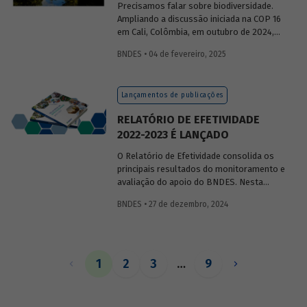
Precisamos falar sobre biodiversidade.
Ampliando a discussão iniciada na COP 16
em Cali, Colômbia, em outubro de 2024,
publicaremos uma série de posts
BNDES • 04 de fevereiro, 2025
(anteriormente divulgados sob forma de
newsletter
) sobre diversidade biológica,
os conceitos a ela relacionados, o
Lançamentos de publicações
contexto atual das discussões sobre o
tema e uma análise de como alguns
RELATÓRIO DE EFETIVIDADE
setores se relacionam com o assunto.
2022-2023 É LANÇADO
O Relatório de Efetividade consolida os
principais resultados do monitoramento e
avaliação do apoio do BNDES. Nesta
edição, são apresentados o desempenho
BNDES • 27 de dezembro, 2024
operacional, as entregas e os impactos
do apoio do Banco no biênio.
1
2
3
…
9