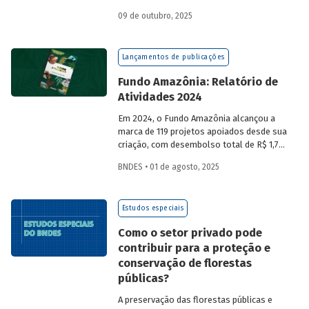
a partir da compra de créditos gerados
09 de outubro, 2025
por projetos de redução de emissões
e/ou de captura de carbono. O BNDES e o
MMA realizaram uma consulta pública
Lançamentos de publicações
sobre a certificação de carbono no
mercado voluntário do Brasil e reuniram
Fundo Amazônia: Relatório de
contribuições da sociedade civil,
Atividades 2024
especialistas e entidades do setor
visando avaliar os desafios e
Em 2024, o Fundo Amazônia alcançou a
oportunidades desse mercado. Conheça
marca de 119 projetos apoiados desde sua
os resultados.
criação, com desembolso total de R$ 1,76
bilhão. Informações detalhadas sobre
BNDES • 01 de agosto, 2025
sua atuação e os projetos estão reunidas
no relatório 2024.
Estudos especiais
Como o setor privado pode
contribuir para a proteção e
conservação de florestas
públicas?
A preservação das florestas públicas e