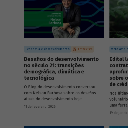
Economia e desenvolvimento
Entrevista
Meio ambie
Desafios do desenvolvimento
Edital 
no século 21: transições
contrat
demográfica, climática e
aprofu
tecnológica
sobre o
de créd
O Blog do desenvolvimento conversou
com Nelson Barbosa sobre os desafios
Nos últim
atuais do desenvolvimento hoje.
voluntári
uma ferra
11 de fevereiro, 2026
que busca
19 de janeir
carbono 
climático.