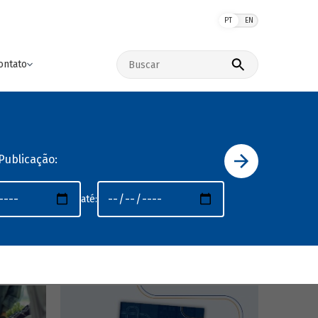
PT
EN
Buscar no site
ontato
Publicação:
até: