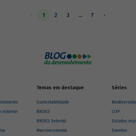
exercer esse papel, no entanto, 
necessárias sólidas fontes de re
1
2
3
…
7
Temas em destaque
Séries
olvimento
Sustentabilidade
Biodiversida
o exterior
BNDES
COP
BNDES Setorial
Estudos esp
ima
Macroeconomia
Eventos