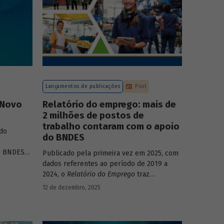
Lançamentos de publicações
Post
 Novo
Relatório do emprego: mais de
2 milhões de postos de
trabalho contaram com o apoio
do
do BNDES
o BNDES
”
,
Publicado pela primeira vez em 2025, com
nalisa a
dados referentes ao período de 2019 a
fontes de
2024, o
Relatório do Emprego
traz
ante dos
resultados relativos às contribuições da
12 de dezembro, 2025
e social,
atuação do Banco sobre o mercado de
trabalho, especificamente sobre os
empregos da economia.