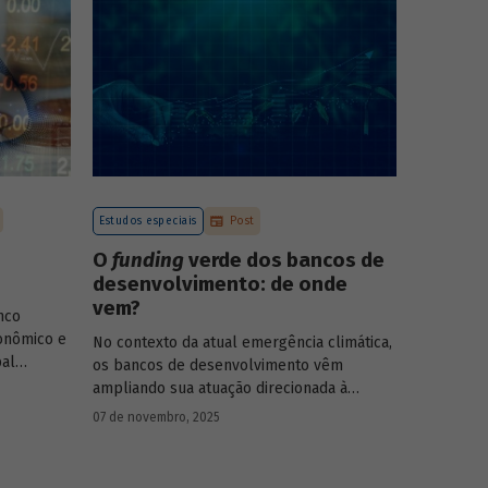
Estudos especiais
Post
O
funding
verde dos bancos de
desenvolvimento: de onde
vem?
nco
onômico e
No contexto da atual emergência climática,
pal
os bancos de desenvolvimento vêm
rasileiro,
ampliando sua atuação direcionada à
economia
descarbonização e preservação ambiental
07 de novembro, 2025
entos de
e, consequentemente, buscado novas
-19, e no
fontes de recursos para esse fim. O
Estudo
 Para
especial do BNDES 61
analisa de onde vem o