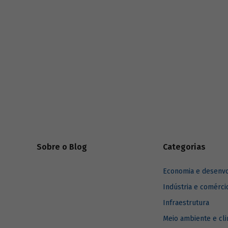
série
Estudos especiais do BNDES
divulgados ao longo de 2025.
Sobre o Blog
Categorias
Economia e desenv
Indústria e comérci
Infraestrutura
Meio ambiente e cl