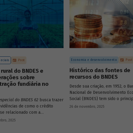
Economia e desenvolvimento
Post
eciais
Post
Histórico das fontes de
 rural do BNDES e
recursos do BNDES
erações sobre
ração fundiária no
Desde sua criação, em 1952, o Ba
Nacional de Desenvolvimento Ec
Social (BNDES) tem sido o princi
especial do BNDES 62
busca trazer
financiador do desenvolvimento b
vidências de como o crédito
26 de novembro, 2025
ocupando um espaço central na 
 se relacionado com a
do país, principalmente em mom
ção de terras no país e qual o
bro, 2025
crise, como as de 2008 e da Covid
sempenhado pelo BNDES.
combate à emergência climática.