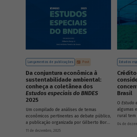
Lançamentos de publicações
Post
Estudos esp
Da conjuntura econômica à
Crédito
sustentabilidade ambiental:
consid
conheça a coletânea dos
concent
Estudos especiais do BNDES
Brasil
2025
O
Estudo 
algumas e
Um compilado de análises de temas
rural tem
econômicos pertinentes ao debate público,
concentra
a publicação organizada por Gilberto Borça
04 de dezem
papel de
e José Antônio Pereira de Souza,
11 de dezembro, 2025
economistas do BNDES, reúne 25 textos da