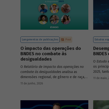
Lançamentos de publicações
Post
Estudos esp
O impacto das operações do
Desemp
BNDES no combate às
BNDES 
desigualdades
O
Estudo 
os princi
O
Relatório de impacto das operações no
2025, tan
combate às desigualdades
analisa as
em relaçã
dimensões regional, de gênero e de raça,
11 de maio,
Banco.
que contribuem para a elevada
11 de junho, 2026
desigualdade de renda no Brasil, no
contexto das operações de crédito do
BNDES.