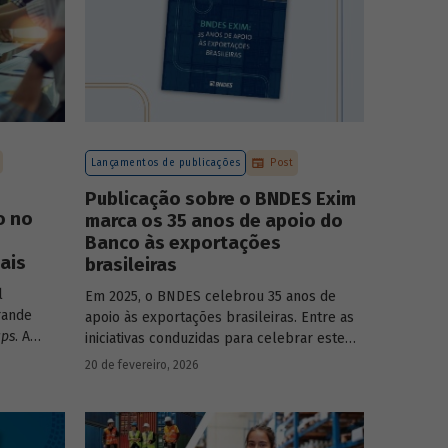
Lançamentos de publicações
Post
Publicação sobre o BNDES Exim
o no
marca os 35 anos de apoio do
Banco às exportações
ais
brasileiras
l
Em 2025, o BNDES celebrou 35 anos de
rande
apoio às exportações brasileiras. Entre as
ups
. A
iniciativas conduzidas para celebrar este
monstra
marco, relevante tanto para a instituição
20 de fevereiro, 2026
têm
quanto para a história do desenvolvimento
sse
econômico e social do Brasil, está o
lançamento da publicação “BNDES Exim: 35
anos de apoio às exportações brasileiras”.