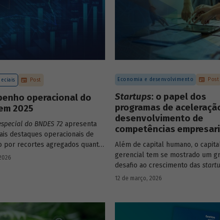
Economia e desenvolvimento
Post
eciais
Post
Startups
: o papel dos
enho operacional do
programas de aceleraçã
em 2025
desenvolvimento de
especial do BNDES 72
apresenta
competências empresari
pais destaques operacionais de
to por recortes agregados quanto
Além de capital humano, o capita
o a atuações mais específicas do
gerencial tem se mostrado um g
 2026
desafio ao crescimento das
start
avaliação do BNDES Garagem de
12 de março, 2026
como programas de aceleração 
contribuído para a superação de
desafio.