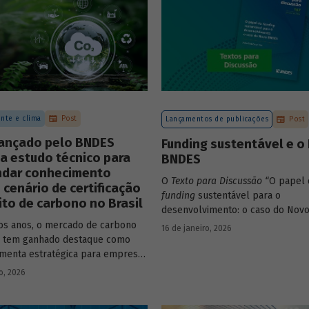
nte e clima
Post
Lançamentos de publicações
Post
lançado pelo BNDES
Funding sustentável e o
a estudo técnico para
BNDES
ndar conhecimento
O
Texto para Discussão
“
O papel 
 cenário de certificação
funding
sustentável para o
ito de carbono no Brasil
desenvolvimento: o caso do Nov
de autoria de João Emboava Vaz, a
os anos, o mercado de carbono
16 de janeiro, 2026
estratégia de diversificação das 
o tem ganhado destaque como
recursos adotada pelo BNDES di
menta estratégica para empresas
atuais desafios de sustentabilidad
m reduzir sua pegada de
o, 2026
ambiental e climática.
e demonstrar compromisso