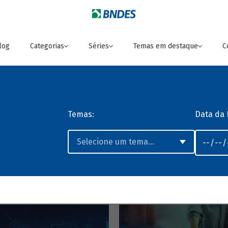
log
Categorias
Séries
Temas em destaque
C
Temas:
Data da 