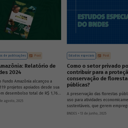
sistente e sólida, mesmo diante
os desafiadores.
s de publicações
Post
Estudos especiais
Post
mazônia: Relatório de
Como o setor privado p
ades 2024
contribuir para a proteç
conservação de floresta
o Fundo Amazônia alcançou a
públicas?
119 projetos apoiados desde sua
com desembolso total de R$ 1,76
A preservação das florestas públ
nformações detalhadas sobre sua
uso para atividades economicam
de agosto, 2025
 os projetos estão reunidas no
sustentáveis, que gerem emprego
2024.
desenvolvimento para a populaç
BNDES • 13 de junho, 2025
vive nessas regiões, não são exc
O
Estudo Especial do BNDES 50
tr