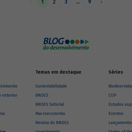
1
2
3
…
9
relacionam com o assunto.
Temas em destaque
Séries
olvimento
Sustentabilidade
Biodiversida
o exterior
BNDES
COP
BNDES Setorial
Estudos esp
ima
Macroeconomia
Eventos
Revista do BNDES
Lançamentos
rias
Investimento
States of th