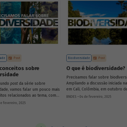
desafio para a gestão e preserva
florestas e da possibilidade de ut
de instrumentos de parceria com
privado para viabilizar o desenv
sustentável nessas regiões.
dade
Post
Biodiversidade
Post
conceitos sobre
O que é biodiversidade?
ersidade
Precisamos falar sobre biodivers
Ampliando a discussão iniciada n
gundo
post
da série sobre
em Cali, Colômbia, em outubro de
idade, vamos falar um pouco mais
publicaremos uma série de post
itos relacionados ao tema, como
BNDES • 04 de fevereiro, 2025
(anteriormente divulgados sob f
bioma, serviços ecossistêmicos,
e fevereiro, 2025
newsletter
) sobre diversidade bio
os.
conceitos a ela relacionados, o c
atual das discussões sobre o te
análise de como alguns setores 