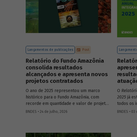
Lançamentos de publicações
Post
Lançamento
Relatório do Fundo Amazônia
Relatór
consolida resultados
apresen
alcançados e apresenta novos
resulta
projetos contratados
atuaçã
O ano de 2025 representou um marco
O
Relatór
histórico para o Fundo Amazônia, com
2025
já es
recorde em quantidade e valor de projetos
todos os 
aprovados, assim como em desembolsos:
do Banco,
BNDES • 24 de julho, 2026
BNDES • 03 
foram 22 operações aprovadas, no valor
contas. O
total de R$ 2,2 bilhões, além de R$ 387
realizadas
milhões desembolsados. Ainda no período,
impactos 
foram contratados 25 novos projetos.
como o B