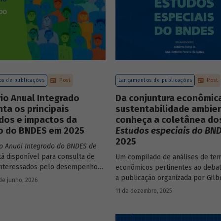
s de publicações
Post
Lançamentos de publicações
Post
io Anual Integrado
Da conjuntura econômic
ta os principais
sustentabilidade ambien
dos e impactos da
conheça a coletânea do
o do BNDES em 2025
Estudos especiais do BN
2025
io Anual Integrado do BNDES de
tá disponível para consulta de
Um compilado de análises de te
interessados pelo desempenho
econômicos pertinentes ao debat
 bem como por sua prestação de
a publicação organizada por Gilb
de junho, 2026
 documento apresenta as ações
e José Antônio Pereira de Souza,
11 de dezembro, 2025
, os principais resultados, os
economistas do BNDES, reúne 25 
de sua atuação no ano, e mostra
série
Estudos especiais do BNDES
NDES permanece crescendo de
divulgados ao longo de 2025.