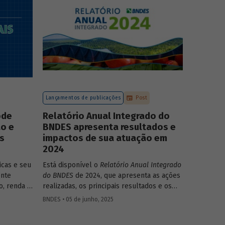
compromissos, planos de ações e metas,
com prazos e recursos definidos.
Lançamentos de publicações
Post
ode
Relatório Anual Integrado do
ão e
BNDES apresenta resultados e
s
impactos de sua atuação em
2024
icas e seu
Está disponível o
Relatório Anual Integrado
ente
do BNDES
de 2024, que apresenta as ações
, renda e
realizadas, os principais resultados e os
ão que
impactos de sua atuação no ano passado. O
BNDES • 05 de junho, 2025
ludentes.
documento mostra como o Banco
ata do
contribuiu com a retomada do crescimento