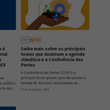
COP
Post
a à
Saiba mais sobre os principais
tal:
temas que dominam a agenda
s
climática e a Conferência das
DES
Partes
A Conferência das Partes (COP) é o
principal fórum global para discussões e
mas
tomada de decisões relacionadas ao
e público,
enfrentamento da crise climática. Tendo em
erto Borça
21 de novembro, 2025
vista a urgência cada vez maior do tema, o
principal objetivo é garantir que as
textos da
discussões das mesas de negociações
saiam do discurso e resultem em