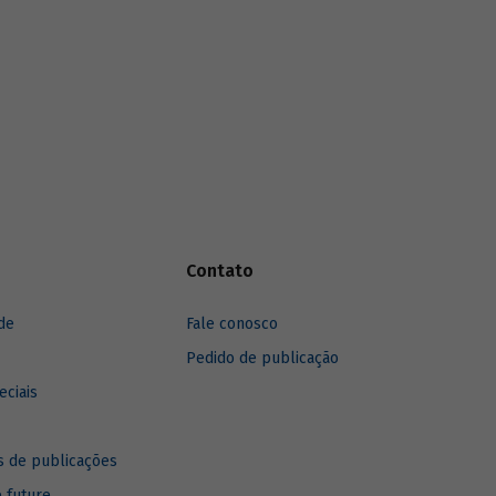
Contato
de
Fale conosco
Pedido de publicação
eciais
 de publicações
e future