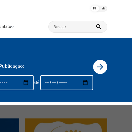
PT
EN
Buscar no site
ontato
Publicação:
até: