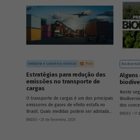
certificação de carbono no mercado
voluntário do Brasil e reuniram
contribuições da sociedade civil,
especialistas e entidades do setor visando
avaliar os desafios e oportunidades desse
mercado. Conheça os resultados.
Indústria e comércio exterior
Post
Biodiversi
Estratégias para redução das
Alguns 
emissões no transporte de
biodiv
cargas
Neste se
O transporte de cargas é um dos principais
Biodivers
emissores de gases de efeito estufa no
dos conce
Brasil. Quais medidas podem ser adotadas
natureza, 
BNDES • 17 d
para reduzir seu impacto ambiental?
entre outr
BNDES • 25 de fevereiro, 2025
Confira as estratégias que podem tornar o
setor mais sustentável.