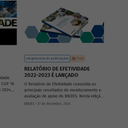
ção das
do país, tendo se fortalecido como grande
ilização
vetor da neoindustrialização e do fomento
 o setor
à inovação, à transição energética, à
olvimento
economia verde e aos investimentos de
longo prazo.
Lançamentos de publicações
Post
RELATÓRIO DE EFETIVIDADE
2022-2023 É LANÇADO
idade.
a COP 16
O Relatório de Efetividade consolida os
 2024,
principais resultados do monitoramento e
s
avaliação do apoio do BNDES. Nesta edição,
orma de
são apresentados o desempenho
BNDES • 27 de dezembro, 2024
lógica, os
operacional, as entregas e os impactos do
ontexto
apoio do Banco no biênio.
ma e uma
se