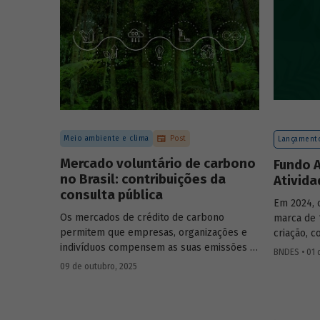
forma con
de cenári
Meio ambiente e clima
Post
Lançamento
Mercado voluntário de carbono
Fundo A
no Brasil: contribuições da
Ativid
consulta pública
Em 2024, 
Os mercados de crédito de carbono
marca de 
permitem que empresas, organizações e
criação, 
indivíduos compensem as suas emissões a
bilhão. I
BNDES • 01 
partir da compra de créditos gerados por
atuação e
09 de outubro, 2025
projetos de redução de emissões e/ou de
relatório 
captura de carbono. O BNDES e o MMA
realizaram uma consulta pública sobre a