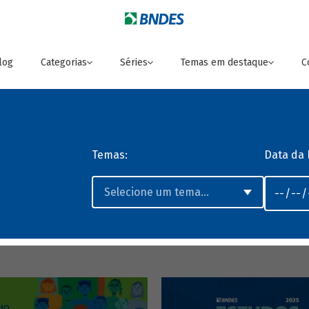
log
Categorias
Séries
Temas em destaque
C
Temas:
Data da 