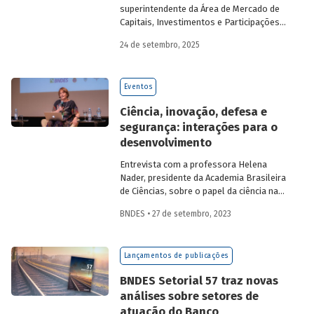
superintendente da Área de Mercado de
Capitais, Investimentos e Participações
do BNDES, e representantes de duas das
24 de setembro, 2025
novas empresas investidas pela
BNDESPAR – Vinicius Mazza, Diretor de
Finanças e Gente e Gestão da Santa Clara
Eventos
Agrociência Industrial, e Eduardo Couto,
CFO da Eve Air Mobility – sobre a
Ciência, inovação, defesa e
importância da atuação de bancos de
segurança: interações para o
desenvolvimento no mercado de capitais,
desenvolvimento
a nova estratégia do BNDES e os planos
das investidas.
Entrevista com a professora Helena
Nader, presidente da Academia Brasileira
de Ciências, sobre o papel da ciência na
construção da segurança nacional e a
BNDES • 27 de setembro, 2023
importância da multidisciplinaridade e da
diversidade para o campo científico.
Lançamentos de publicações
BNDES Setorial 57 traz novas
análises sobre setores de
atuação do Banco