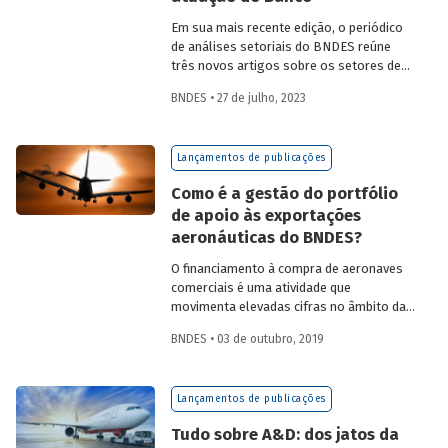
Em sua mais recente edição, o periódico
de análises setoriais do BNDES reúne
três novos artigos sobre os setores de
logística, agroindústria e aeroespaço e
BNDES • 27 de julho, 2023
defesa. Saiba mais e acesse os estudos
da edição 57.
Lançamentos de publicações
Como é a gestão do portfólio
de apoio às exportações
aeronáuticas do BNDES?
O financiamento à compra de aeronaves
comerciais é uma atividade que
movimenta elevadas cifras no âmbito das
finanças internacionais. Em 2016, foram
BNDES • 03 de outubro, 2019
entregues 1.640 aeronaves novas no
mercado global pelos principais
fabricantes com um total de US$ 113.458
Lançamentos de publicações
milhões em vendas. Confira no TD 145 o
sistema de de gestão implementado pelo
Tudo sobre A&D: dos jatos da
Banco no acompanhamento da carteira