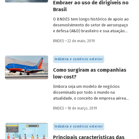
Embraer ao uso de dirigíveis no
aeronáutica, descrevendo e
Brasil
contextualizando suas motivações e sua
evolução ao longo dos vinte anos de
O BNDES tem longo histórico de apoio ao
apoio ao setor de aviação.
desenvolvimento do setor de aeroespaço
e defesa (A&D) brasileiro e sua atuação
sempre esteve acompanhada por uma
BNDES • 22 de maio, 2019
produção regular de análises a respeito
do setor. Com o intuito de ampliar o
acesso a esse conhecimento, parte
Indústria e comércio exterior
desses artigos foi reunida agora em uma
edição temática do BNDES Setorial.
Como surgiram as companhias
low-cost?
Embora seja um modelo de negócios
disseminado por todo o mundo na
atualidade, o conceito de empresa aérea
de baixas tarifas teve início com as
BNDES • 18 de março, 2019
empresas chamadas de
charter
, ou
“charteiras”, na forma aportuguesada. O
berço desse modelo de negócios foi a
Indústria e comércio exterior
Europa da década de 1960, quando as
charteiras – operadoras de transporte
Principais características das