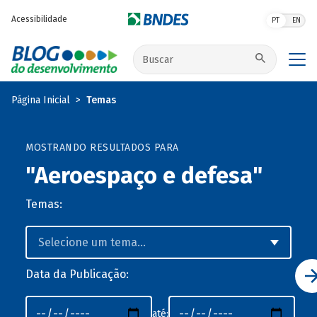
Pular para o conteúdo principal
Acessibilidade
PT
EN
Buscar no site
Página Inicial
Temas
MOSTRANDO RESULTADOS PARA
"Aeroespaço e defesa"
Temas:
Data da Publicação:
até: