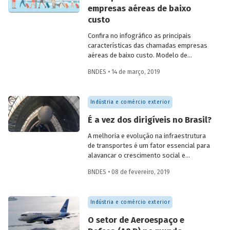
aéreo não regular – passaram a levar,
empresas aéreas de baixo
durante o verão, milhares de turistas dos
custo
países situados ao norte para as praias
ensolaradas do Mediterrâneo e de
Confira no infográfico as principais
Portugal.
características das chamadas empresas
aéreas de baixo custo. Modelo de
negócios que surgiu há mais de três
BNDES • 14 de março, 2019
décadas, com a criação da Southwest
Airlines nos Estados Unidos e, mesmo
com as mudanças e adaptações
Indústria e comércio exterior
necessárias a cada mercado e ambiente
concorrencial, mantém o foco: a busca
É a vez dos dirigíveis no Brasil?
constante pelo menor custo operacional.
A melhoria e evolução na infraestrutura
de transportes é um fator essencial para
alavancar o crescimento social e
econômico do país. No Brasil, em grandes
BNDES • 08 de fevereiro, 2019
porções da Amazônia e do Centro-Oeste,
a produção, o armazenamento e a
distribuição de bens e produtos, assim
Indústria e comércio exterior
como o tráfego de pessoas, são
afetados pela precariedade ou até
O setor de Aeroespaço e
mesmo a inexistência de modais de