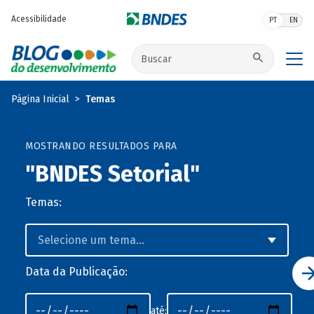
Pular para o conteúdo principal
Acessibilidade
PT
EN
Buscar no site
Página Inicial
Temas
MOSTRANDO RESULTADOS PARA
"BNDES Setorial"
Temas:
Data da Publicação:
até: