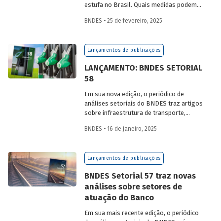
estufa no Brasil. Quais medidas podem
ser adotadas para reduzir seu impacto
BNDES • 25 de fevereiro, 2025
ambiental? Confira as estratégias que
podem tornar o setor mais sustentável.
Lançamentos de publicações
LANÇAMENTO: BNDES SETORIAL
58
Em sua nova edição, o periódico de
análises setoriais do BNDES traz artigos
sobre infraestrutura de transporte,
mobilidade urbana, combustíveis
BNDES • 16 de janeiro, 2025
sustentáveis, mercado de aeronaves,
saúde e agroindústria.
Lançamentos de publicações
BNDES Setorial 57 traz novas
análises sobre setores de
atuação do Banco
Em sua mais recente edição, o periódico