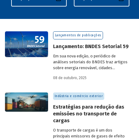
Lançamentos de publicações
Lançamento: BNDES Setorial 59
Em sua nova edição, o periódico de
análises setoriais do BNDES traz artigos
sobre energia renovável, cidades
resilientes, gestão de resíduos sólidos
08 de outubro, 2025
urbanos (RSU) e exportação.
Indústria e comércio exterior
Estratégias para redução das
emissões no transporte de
cargas
O transporte de cargas é um dos
principais emissores de gases de efeito