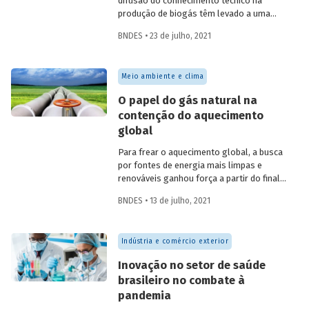
difusão do conhecimento técnico na
produção de biogás têm levado a uma
rápida expansão no número de plantas
BNDES • 23 de julho, 2021
em operação e no volume produzido no
país. Esse crescimento, contudo, ainda é
tímido diante do potencial de geração que
Meio ambiente e clima
um país com um agronegócio tão
desenvolvido pode atingir. Entenda como
O papel do gás natural na
resíduos e efluentes das diferentes
contenção do aquecimento
atividades agropecuárias podem
global
contribuir para ampliar a geração de
biogás no setor.
Para frear o aquecimento global, a busca
por fontes de energia mais limpas e
renováveis ganhou força a partir do final
do século XX, contribuindo para o esforço
BNDES • 13 de julho, 2021
mundial de redução das emissões de CO
.
2
Em um contexto em que a demanda
energética segue crescendo, o gás
Indústria e comércio exterior
natural desponta como combustível
capaz de apoiar a transição para a
Inovação no setor de saúde
economia de baixo carbono, aproveitando
brasileiro no combate à
a infraestrutura já existente com menor
pandemia
impacto ambiental do que outros