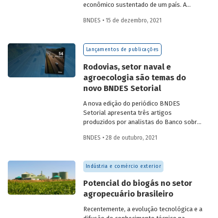
econômico sustentado de um país. A
partir da década de 1990, no Brasil, as
BNDES • 15 de dezembro, 2021
concessões rodoviárias começaram a ser
utilizadas para reduzir a despesa pública,
sem comprometer os investimentos no
Lançamentos de publicações
setor. Saiba mais sobre os diferentes
modelos de leilão adotados nas
Rodovias, setor naval e
concessões de rodovias realizadas no
agroecologia são temas do
país.
novo BNDES Setorial
A nova edição do periódico BNDES
Setorial apresenta três artigos
produzidos por analistas do Banco sobre
concessões rodoviárias, indústria naval e
BNDES • 28 de outubro, 2021
agroecologia, importantes áreas do
desenvolvimento brasileiro. Saiba mais
sobre os artigos e confira a publicação
Indústria e comércio exterior
completa.
Potencial do biogás no setor
agropecuário brasileiro
Recentemente, a evolução tecnológica e a