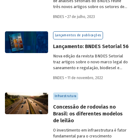
de análises setoriais do BNDES reúne
três novos artigos sobre os setores de
logística, agroindústria e aeroespaço e
BNDES • 27 de julho, 2023
defesa. Saiba mais e acesse os estudos
da edição 57.
Lançamentos de publicações
Lançamento: BNDES Setorial 56
Nova edição da revista BNDES Setorial
traz artigos sobre o novo marco legal do
saneamento e regulação, biodiesel e
diesel verde no Brasil, e o papel do
BNDES • 11 de novembro, 2022
leasing
de aeronaves no setor de
aviação.
Infraestrutura
Concessão de rodovias no
Brasil: os diferentes modelos
de leilão
O investimento em infraestrutura é fator
fundamental para o crescimento