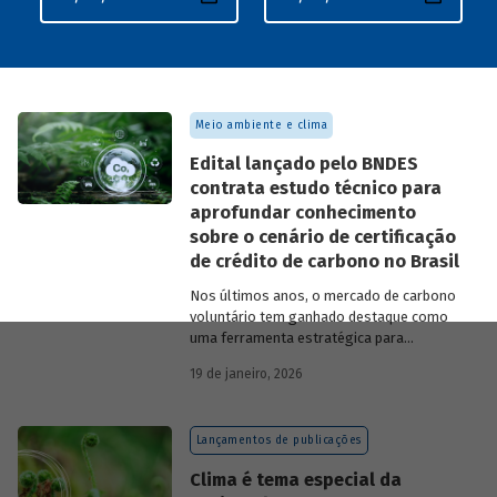
Meio ambiente e clima
Edital lançado pelo BNDES
contrata estudo técnico para
aprofundar conhecimento
sobre o cenário de certificação
de crédito de carbono no Brasil
Nos últimos anos, o mercado de carbono
voluntário tem ganhado destaque como
uma ferramenta estratégica para
empresas que buscam reduzir sua pegada
19 de janeiro, 2026
de carbono e demonstrar compromisso
climático.
Lançamentos de publicações
Clima é tema especial da