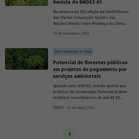
Revista do BNDES 61
Na véspera da 30ª edição da Conferências
das Partes Convenção-Quadro das
Nações Unidas sobre Mudança do Clima
(COP30), em Belém, o BNDES lança a
07 de novembro, 2025
edição 61 da Revista do BNDES.
Meio ambiente e clima
Potencial de florestas públicas
em projetos de pagamento por
serviços ambientais
Apoiado pelo BNDES, estudo aponta que
projetos de restauração florestal podem
mobilizar investimentos de até R$ 60
bilhões ao longo de 30 anos,
BNDES • 24 de maio, 2024
principalmente na Amazônia. Áreas
mapeadas têm potencial de gerar até 25,9
milhões de unidades de crédito de
carbono verificadas (VUC) anualmente
nesse tipo de iniciativa.
1