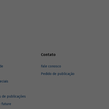
anos, destacando sua recuperação mais
recente.
Contato
de
Fale conosco
Pedido de publicação
eciais
 de publicações
e future