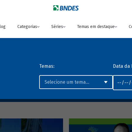
log
Categorias
Séries
Temas em destaque
C
Temas:
Data da 