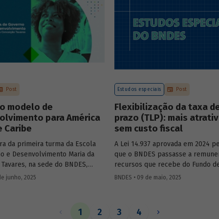
Mobility – sobre a importância d
de bancos de desenvolvimento n
mercado de capitais, a nova estra
BNDES e os planos das investidas
Post
Estudos especiais
Post
o modelo de
Flexibilização da taxa d
olvimento para América
prazo (TLP): mais atrati
e Caribe
sem custo fiscal
ra da primeira turma da Escola
A Lei 14.937 aprovada em 2024 pe
o e Desenvolvimento Maria da
que o BNDES passasse a remune
 Tavares, na sede do BNDES,
recursos que recebe do Fundo d
ercadante, presidente do BNDES,
ao Trabalhador (FAT) tanto pela S
de junho, 2025
BNDES • 09 de maio, 2025
l Salazar-Xirinachs, Secretário
quanto por taxas nominais prefix
 da Cepal e Esther Dweck,
mercado. O
Estudo especial 47
ana
de Gestão e Inovação para o Setor
impacto dessa mudança na atrati
1
2
3
4
debatarem um novo modelo de
apoio do BNDES.