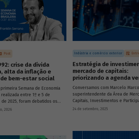
Indústria e comércio exterior
Entr
Post
Estratégia de investime
92: crise da dívida
mercado de capitais:
, alta da inflação e
priorizando a agenda ve
de bem-estar social
Conversamos com
Marcelo Marco
 primeira Semana de Economia
superintendente da Área de Mer
, realizada entre 1º e 5 de
Capitais, Investimentos e Partici
de 2025, foram debatidos os
BNDES, e representantes de dua
s temas que marcaram a economia
24 de setembro, 2025
ro, 2026
novas empresas investidas pela
os últimos 40 anos, com
– Vinicius Mazza, Diretor de Finan
ção de acadêmicos e economistas
Gente e Gestão da Santa Clara Ag
s.
Industrial, e Eduardo Couto, CFO 