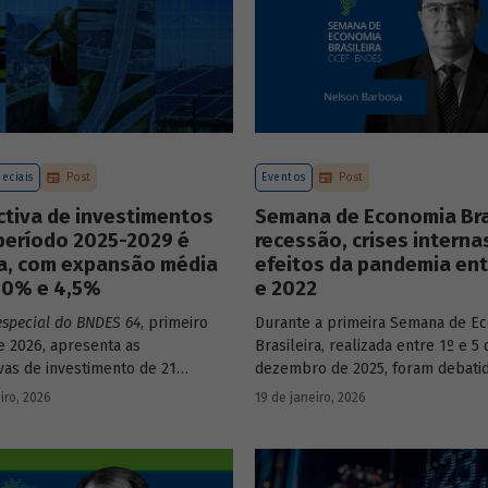
eciais
Post
Eventos
Post
ctiva de investimentos
Semana de Economia Bras
período 2025-2029 é
recessão, crises interna
va, com expansão média
efeitos da pandemia ent
3,0% e 4,5%
e 2022
especial do BNDES 64
, primeiro
Durante a primeira Semana de E
 2026, apresenta as
Brasileira, realizada entre 1º e 5 
vas de investimento de 21
dezembro de 2025, foram debati
a economia brasileira para o
principais temas que marcaram 
iro, 2026
19 de janeiro, 2026
e 2025 a 2029.
do país nos últimos 40 anos, com
participação de acadêmicos e ec
renomados.