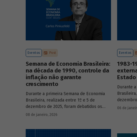
Eventos
Post
Eventos
Semana de Economia Brasileira:
1983-19
na década de 1990, controle da
externa
inflação não garante
Estado 
crescimento
Durante a
Brasileira
Durante a primeira Semana de Economia
dezembro 
Brasileira, realizada entre 1º e 5 de
principai
dezembro de 2025, foram debatidos os
06 de janei
do país n
principais temas que marcaram a economia
08 de janeiro, 2026
participa
do país nos últimos 40 anos, com
renomado
participação de acadêmicos e economistas
renomados.