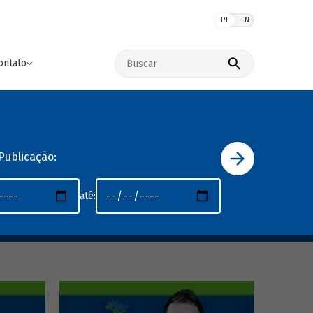
PT
EN
Buscar no site
ontato
Publicação:
até: