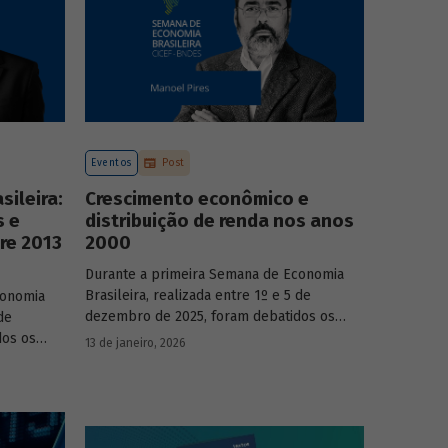
Eventos
Post
ileira:
Crescimento econômico e
s e
distribuição de renda nos anos
re 2013
2000
Durante a primeira Semana de Economia
Brasileira, realizada entre 1º e 5 de
conomia
dezembro de 2025, foram debatidos os
de
principais temas que marcaram a economia
dos os
13 de janeiro, 2026
do país nos últimos 40 anos, com
a economia
participação de acadêmicos e economistas
renomados.
onomistas