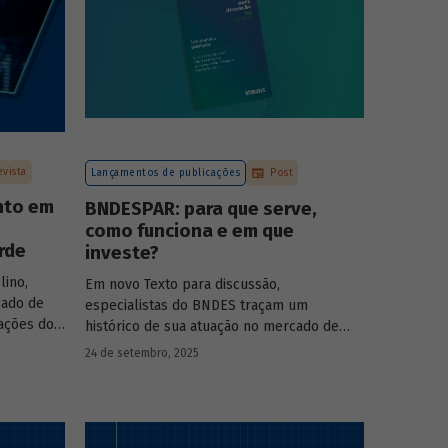
evista
Lançamentos de publicações
Post
nto em
BNDESPAR: para que serve,
como funciona e em que
rde
investe?
lino,
Em novo Texto para discussão,
cado de
especialistas do BNDES traçam um
pações do
histórico de sua atuação no mercado de
s das
capitais, apontando a importância dessa
24 de setembro, 2025
 BNDESPAR
atividade para o desenvolvimento e
ças e
explicando a nova estratégia de
rociência
investimentos da BNDESPAR.
da Eve Air