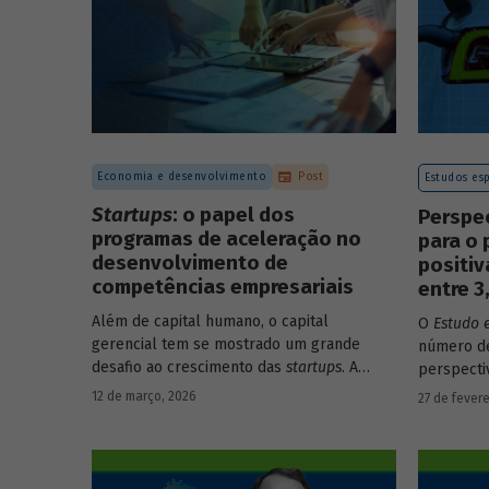
Economia e desenvolvimento
Post
Estudos esp
Startups
: o papel dos
Perspe
programas de aceleração no
para o 
desenvolvimento de
positi
competências empresariais
entre 
Além de capital humano, o capital
O
Estudo 
gerencial tem se mostrado um grande
número de
desafio ao crescimento das
startups
. A
perspecti
avaliação do BNDES Garagem demonstra
setores d
12 de março, 2026
27 de fevere
como programas de aceleração têm
período d
contribuído para a superação desse
desafio.