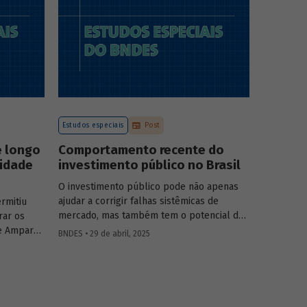
a atuação
o
tégia do
.
Estudos especiais
Post
e longo
Comportamento recente do
vidade
investimento público no Brasil
O investimento público pode não apenas
ajudar a corrigir falhas sistêmicas de
rmitiu
mercado, mas também tem o potencial de
rar os
gerar externalidades positivas para a
e Amparo
BNDES • 29 de abril, 2025
economia, com efeitos multiplicadores e
elic
aceleradores, bem como de coordenação.
adas de
O
Estudo especial do BNDES 46
dá um
lisa o
panorama do comportamento agregado do
vidade do
investi­mento público no Brasil nos últimos