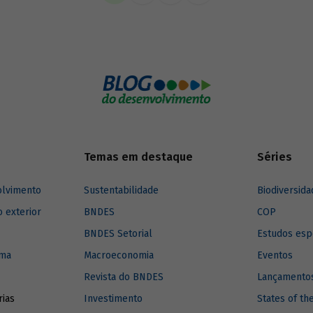
imento para a região.
Temas em destaque
Séries
olvimento
Sustentabilidade
Biodiversida
o exterior
BNDES
COP
BNDES Setorial
Estudos esp
ima
Macroeconomia
Eventos
Revista do BNDES
Lançamentos
rias
Investimento
States of th