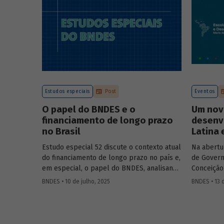
Estudos especiais
Post
Eventos
O papel do BNDES e o
Um nov
financiamento de longo prazo
desenv
no Brasil
Latina 
Estudo especial 52 discute o contexto atual
Na abertu
do financiamento de longo prazo no país e,
de Govern
em especial, o papel do BNDES, analisando
Conceição
seu posicionamento no mercado de crédito
Aloizio M
BNDES • 10 de julho, 2025
BNDES • 13 
e a evolução das debêntures de
José Manue
infraestrutura no país.
Executivo
Ministra 
Público 