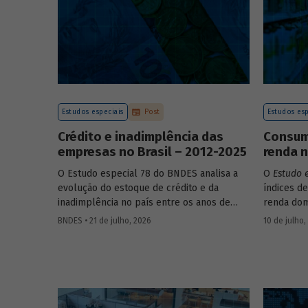
Estudos especiais
Post
Estudos esp
Crédito e inadimplência das
Consumo
empresas no Brasil – 2012-2025
renda n
O Estudo especial 78 do BNDES analisa a
O
Estudo 
evolução do estoque de crédito e da
índices de
inadimplência no país entre os anos de
renda dom
2012 e 2025, explorando dois recortes
estrutura
BNDES • 21 de julho, 2026
10 de julho,
analíticos complementares: o porte da
associada
empresa e o setor de atividade econômica.
itens que
os microd
analisar a
durante o