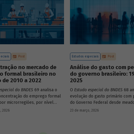
construção de matrizes de insu
estaduais.
eciais
Post
Estudos especiais
Post
tração no mercado de
Análise do gasto com p
o formal brasileiro no
do governo brasileiro: 1
 de 2010 a 2022
2025
especial do BNDES
69 analisa o
O
Estudo especial do BNDES
68 an
oncentração do emprego formal
evolução do gasto primário com 
por microrregiões, por nível
do Governo Federal desde mead
al dos trabalhadores e por
década de 1990, destacando sua 
, 2026
23 de março, 2026
ntre 2010 e 2022.
durante esse período e as muda
recentes em sua composição.