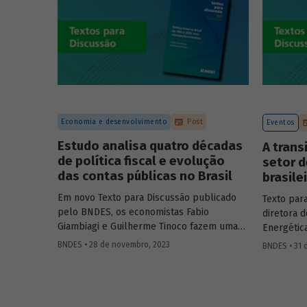
média, superando-a.
industriai
contextos
Economia e desenvolvimento
Post
Eventos
Estudo analisa quatro décadas
A trans
de política fiscal e evolução
setor d
das contas públicas no Brasil
brasile
Em novo Texto para Discussão publicado
Texto par
pelo BNDES, os economistas Fabio
diretora d
Giambiagi e Guilherme Tinoco fazem uma
Energétic
resenha histórica da evolução das contas
Luciana C
BNDES • 28 de novembro, 2023
BNDES • 31 
públicas e da política fiscal brasileira nas
Transição
últimas quatro décadas. O trabalho registra
papel do 
os avanços e recuos do tema fiscal no
energética
período, concluindo que a importância da