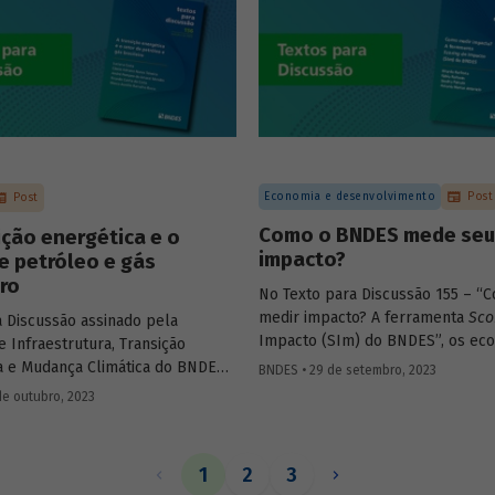
s de diferentes países e
.
Economia e desenvolvimento
Post
Post
Como o BNDES mede seu
ição energética e o
impacto?
e petróleo e gás
iro
No Texto para Discussão 155 – “
medir impacto? A ferramenta
Sco
a Discussão assinado pela
Impacto (SIm) do BNDES”, os ec
e Infraestrutura, Transição
Ricardo Barboza, Fábio Roitman, 
a e Mudança Climática do BNDES
BNDES • 29 de setembro, 2023
Peixoto e Antonio Marcos Ambroz
osta e por técnicos da Área de
de outubro, 2023
apresentam o instrumento desen
 Energética e Clima debate o
pelo Banco com o propósito de 
petróleo e gás na transição
impactos econômicos, sociais e a
 do Brasil.
1
2
3
de projetos de investimento.