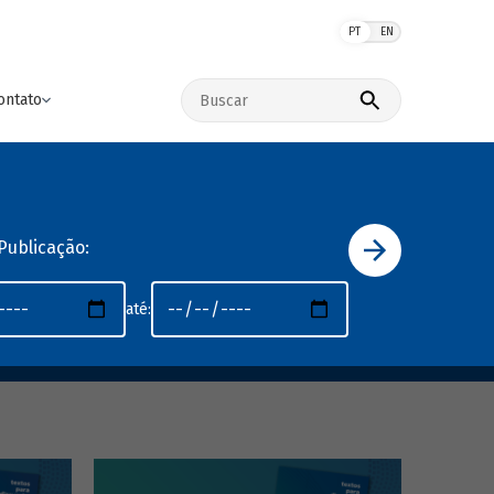
PT
EN
Buscar no site
ontato
Publicação:
até: