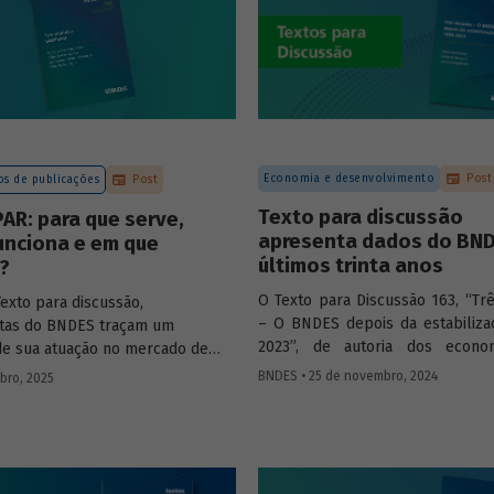
Economia e desenvolvimento
Post
s de publicações
Post
Texto para discussão
R: para que serve,
apresenta dados do BN
unciona e em que
últimos trinta anos
?
O Texto para Discussão 163, “Tr
exto para discussão,
– O BNDES depois da estabiliza
stas do BNDES traçam um
2023”, de autoria dos econo
 de sua atuação no mercado de
BNDES Fabio Giambiagi, Gilberto 
 apontando a importância dessa
BNDES • 25 de novembro, 2024
bro, 2025
Letícia Magalhães, apresenta u
 para o desenvolvimento e
de dados financeiros e operac
o a nova estratégia de
Banco referentes ao período q
ntos da BNDESPAR.
1994 (em alguns casos) a 2023
contribuir para que se compree