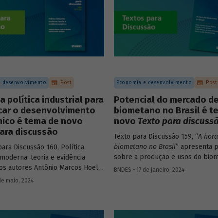
o desempenho do BNDES, o estu
ser mais um veículo de pre
contas da instituição.
 desenvolvimento
Post
Economia e desenvolvimento
Post
a política industrial para
Potencial do mercado d
car o desenvolvimento
biometano no Brasil é t
ico é tema de novo
novo
Texto para discuss
ara discussão
Texto para Discussão 159, “
A hora
biometano no Brasil
” apresenta 
ara Discussão 160, Política
sobre a produção e usos do bio
 moderna: teoria e evidência
país e no mundo, destacando
 os autores Antônio Marcos Hoelz
BNDES • 17 de janeiro, 2024
oportunidades, barreiras e propo
e Fabricio Brollo Dunham
de maio, 2024
o desenvolvimento do mercado no
m um panorama geral utilizando
 a literatura moderna sobre o
plorando casos de políticas