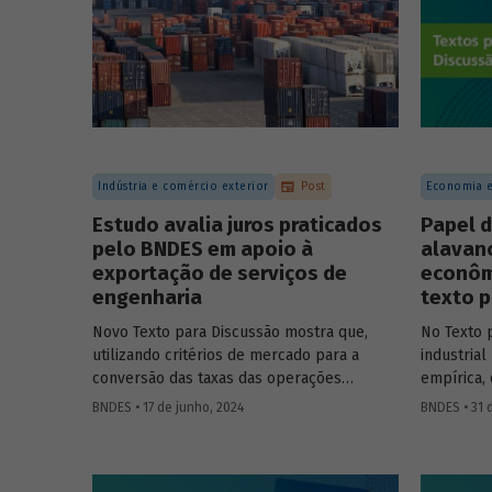
Indústria e comércio exterior
Post
Economia e
Estudo avalia juros praticados
Papel d
pelo BNDES em apoio à
alavan
exportação de serviços de
econôm
engenharia
texto p
Novo Texto para Discussão mostra que,
No Texto p
utilizando critérios de mercado para a
industrial
conversão das taxas das operações
empírica,
(denominadas em dólar) em taxas
Ambrózio 
BNDES • 17 de junho, 2024
BNDES • 31 
equivalentes em reais, os juros cobrados
apresenta
pelo Banco foram bem superiores à TJLP e
como base
estiveram em linha com a taxa Selic – em
tema e ex