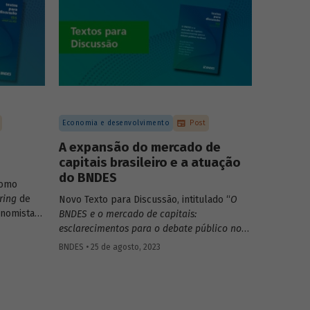
Economia e desenvolvimento
Post
A expansão do mercado de
capitais brasileiro e a atuação
do BNDES
Como
ring
de
Novo Texto para Discussão, intitulado “
O
onomistas
BNDES e o mercado de capitais:
Sandro
esclarecimentos para o debate público no
io
Brasil
”, apresenta e discute alguns pontos
BNDES • 25 de agosto, 2023
volvido
da relação entre BNDES e mercado de
mapear
capitais que vêm sendo negligenciados ou
mbientais
abordados de maneira superficial no
debate público.