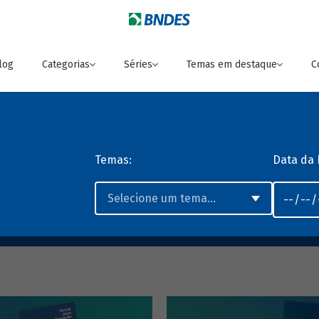
log
Categorias
Séries
Temas em destaque
C
Temas:
Data da 