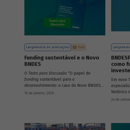
Lançamentos de publicações
Post
Lançamento
Funding sustentável e o Novo
BNDESPA
BNDES
como f
investe
O
Texto para Discussão
“
O papel do
funding
sustentável para o
Em novo T
desenvolvimento: o caso do Novo BNDES
”
,
especiali
de autoria de João Emboava Vaz, analisa a
histórico
16 de janeiro, 2026
estratégia de diversificação das fontes de
capitais,
24 de setem
recursos adotada pelo BNDES diante dos
atividade
atuais desafios de sustentabilidade social,
explicand
ambiental e climática.
investime