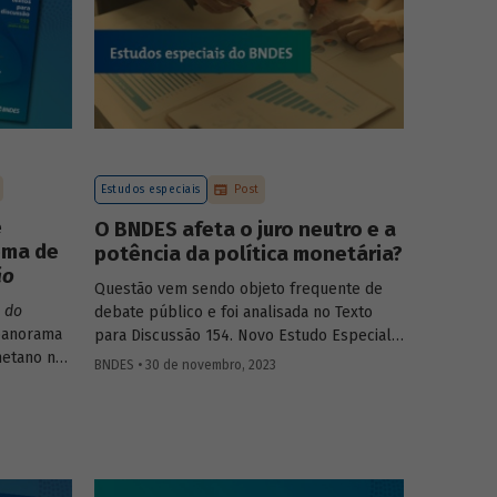
do buscar
financiamento e descrevendo seus
stação de
produtos e focos de atuação.
Estudos especiais
Post
e
O BNDES afeta o juro neutro e a
ema de
potência da política monetária?
ão
Questão vem sendo objeto frequente de
 do
debate público e foi analisada no Texto
panorama
para Discussão 154. Novo Estudo Especial
metano no
do BNDES apresenta de maneira breve e
BNDES • 30 de novembro, 2023
concisa os principais argumentos
stas para
desenvolvidos no trabalho.
 Brasil.