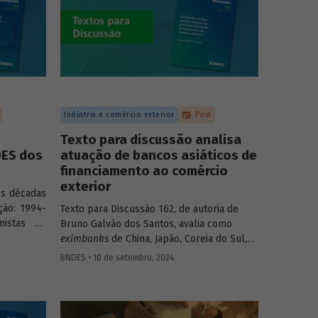
Indústria e comércio exterior
Post
Texto para discussão analisa
DES dos
atuação de bancos asiáticos de
financiamento ao comércio
exterior
ês décadas
ção: 1994-
Texto para Discussão 162, de autoria de
mistas do
Bruno Galvão dos Santos, avalia como
Borça Jr. e
eximbanks
de China, Japão, Coreia do Sul,
m conjunto
Índia, Taiwan, Malásia, Tailândia e Turquia
BNDES • 10 de setembro, 2024
ionais do
conciliam sustentabilidade financeira com a
ue vai de
meta de oferecer créditos a custos
. Além de
reduzidos, apresentando seus históricos,
nda melhor
discutindo seus custos e suas fontes de