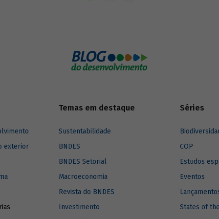
Temas em destaque
Séries
olvimento
Sustentabilidade
Biodiversida
o exterior
BNDES
COP
BNDES Setorial
Estudos esp
ima
Macroeconomia
Eventos
Revista do BNDES
Lançamentos
rias
Investimento
States of th