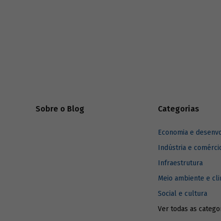
pauta se consolidou na esfera pública, o
que na visão dos autores contribui para a
sustentabilidade futura das contas do país.
Sobre o Blog
Categorias
Economia e desenv
Indústria e comérci
Infraestrutura
Meio ambiente e cl
Social e cultura
Ver todas as catego