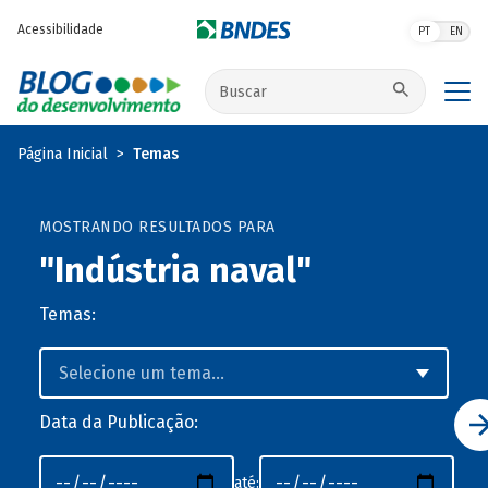
Pular para o conteúdo principal
Acessibilidade
PT
EN
Buscar no site
Página Inicial
Temas
MOSTRANDO RESULTADOS PARA
"Indústria naval"
Temas:
Data da Publicação:
até: