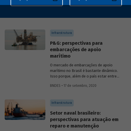
Infraestrutura
P&G: perspectivas para
embarcações de apoio
marítimo
O mercado de embarcações de apoio
marítimo no Brasil é bastante dinâmico.
Isso porque, além de o país estar entre
os dez maiores produtores mundiais de
BNDES • 17 de setembro, 2020
petróleo e gás natural (P&G), podendo
chegar à quinta posição no médio prazo
segundo estimativas do Plano Decenal de
Infraestrutura
Expansão de Energia 2029, a produção se
dá, predominantemente, em águas
Setor naval brasileiro:
profundas. Buscando avaliar as
perspectivas para atuação em
perspectivas do setor, com base no
reparo e manutenção
contexto de ligeira recuperação do