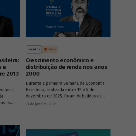
Eventos
Post
ileira:
Crescimento econômico e
s e
distribuição de renda nos anos
re 2013
2000
Durante a primeira Semana de Economia
Brasileira, realizada entre 1º e 5 de
conomia
dezembro de 2025, foram debatidos os
de
principais temas que marcaram a economia
dos os
13 de janeiro, 2026
do país nos últimos 40 anos, com
a economia
participação de acadêmicos e economistas
renomados.
onomistas