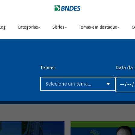
log
Categorias
Séries
Temas em destaque
C
Temas:
Data da 