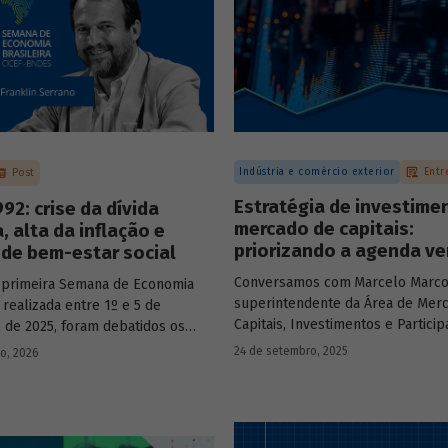
Indústria e comércio exterior
Entr
Post
Estratégia de investime
92: crise da dívida
mercado de capitais:
, alta da inflação e
priorizando a agenda ve
de bem-estar social
Conversamos com
Marcelo Marco
 primeira Semana de Economia
superintendente da Área de Mer
, realizada entre 1º e 5 de
Capitais, Investimentos e Partici
de 2025, foram debatidos os
BNDES, e representantes de dua
s temas que marcaram a economia
24 de setembro, 2025
ro, 2026
novas empresas investidas pela
os últimos 40 anos, com
– Vinicius Mazza, Diretor de Finan
ção de acadêmicos e economistas
Gente e Gestão da Santa Clara Ag
s.
Industrial, e Eduardo Couto, CFO 