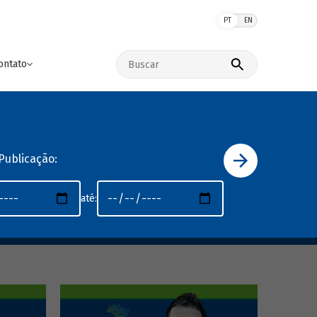
PT
EN
Buscar no site
ontato
Publicação:
até: