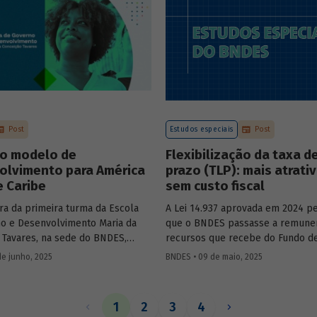
Mobility – sobre a importância d
de bancos de desenvolvimento n
mercado de capitais, a nova estra
BNDES e os planos das investidas
Post
Estudos especiais
Post
o modelo de
Flexibilização da taxa d
olvimento para América
prazo (TLP): mais atrati
e Caribe
sem custo fiscal
ra da primeira turma da Escola
A Lei 14.937 aprovada em 2024 pe
o e Desenvolvimento Maria da
que o BNDES passasse a remune
 Tavares, na sede do BNDES,
recursos que recebe do Fundo d
ercadante, presidente do BNDES,
ao Trabalhador (FAT) tanto pela S
de junho, 2025
BNDES • 09 de maio, 2025
l Salazar-Xirinachs, Secretário
quanto por taxas nominais prefix
 da Cepal e Esther Dweck,
mercado. O
Estudo especial 47
ana
de Gestão e Inovação para o Setor
impacto dessa mudança na atrati
1
2
3
4
debatarem um novo modelo de
apoio do BNDES.