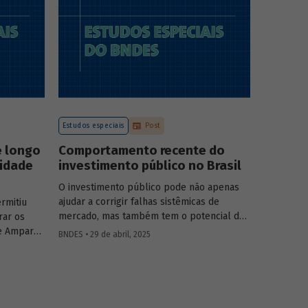
a atuação
o
tégia do
.
Estudos especiais
Post
e longo
Comportamento recente do
vidade
investimento público no Brasil
O investimento público pode não apenas
ajudar a corrigir falhas sistêmicas de
rmitiu
mercado, mas também tem o potencial de
rar os
gerar externalidades positivas para a
e Amparo
BNDES • 29 de abril, 2025
economia, com efeitos multiplicadores e
elic
aceleradores, bem como de coordenação.
adas de
O
Estudo especial do BNDES 46
dá um
lisa o
panorama do comportamento agregado do
vidade do
investi­mento público no Brasil nos últimos