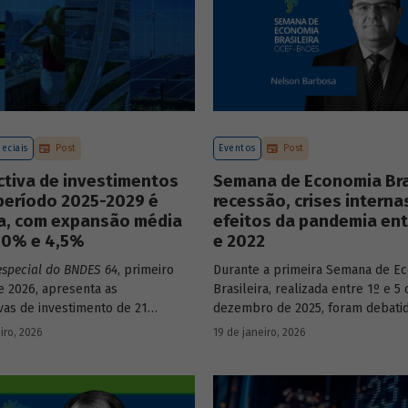
eciais
Post
Eventos
Post
ctiva de investimentos
Semana de Economia Bras
período 2025-2029 é
recessão, crises interna
va, com expansão média
efeitos da pandemia ent
3,0% e 4,5%
e 2022
especial do BNDES 64
, primeiro
Durante a primeira Semana de E
 2026, apresenta as
Brasileira, realizada entre 1º e 5 
vas de investimento de 21
dezembro de 2025, foram debati
a economia brasileira para o
principais temas que marcaram 
iro, 2026
19 de janeiro, 2026
e 2025 a 2029.
do país nos últimos 40 anos, com
participação de acadêmicos e ec
renomados.