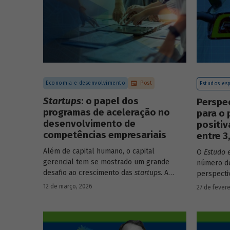
Economia e desenvolvimento
Post
Estudos esp
Startups
: o papel dos
Perspe
programas de aceleração no
para o 
desenvolvimento de
positi
competências empresariais
entre 
Além de capital humano, o capital
O
Estudo 
gerencial tem se mostrado um grande
número de
desafio ao crescimento das
startups
. A
perspecti
avaliação do BNDES Garagem demonstra
setores d
12 de março, 2026
27 de fevere
como programas de aceleração têm
período d
contribuído para a superação desse
desafio.