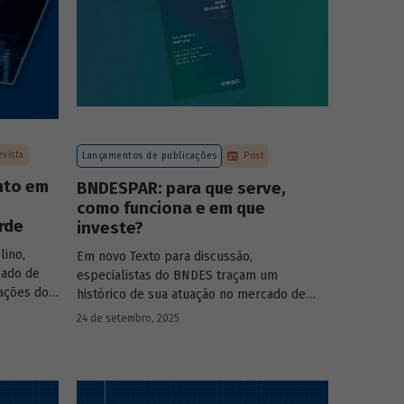
evista
Lançamentos de publicações
Post
nto em
BNDESPAR: para que serve,
como funciona e em que
rde
investe?
lino,
Em novo Texto para discussão,
cado de
especialistas do BNDES traçam um
pações do
histórico de sua atuação no mercado de
s das
capitais, apontando a importância dessa
24 de setembro, 2025
 BNDESPAR
atividade para o desenvolvimento e
ças e
explicando a nova estratégia de
rociência
investimentos da BNDESPAR.
da Eve Air