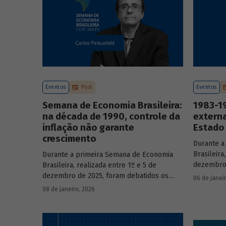
Eventos
Post
Eventos
Semana de Economia Brasileira:
1983-19
na década de 1990, controle da
externa
inflação não garante
Estado 
crescimento
Durante a
Brasileira
Durante a primeira Semana de Economia
dezembro 
Brasileira, realizada entre 1º e 5 de
principai
dezembro de 2025, foram debatidos os
06 de janei
do país n
principais temas que marcaram a economia
08 de janeiro, 2026
participa
do país nos últimos 40 anos, com
renomado
participação de acadêmicos e economistas
renomados.