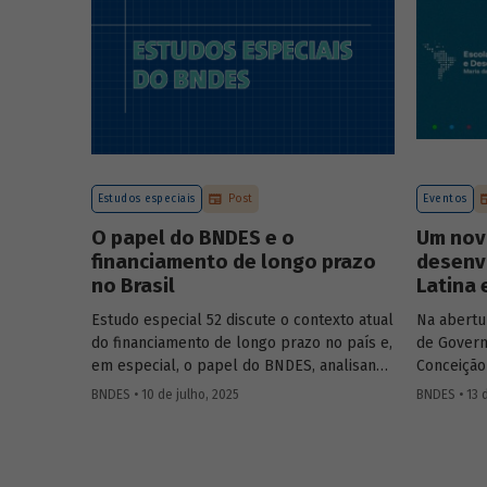
Estudos especiais
Post
Eventos
O papel do BNDES e o
Um nov
financiamento de longo prazo
desenv
no Brasil
Latina 
Estudo especial 52 discute o contexto atual
Na abertu
do financiamento de longo prazo no país e,
de Govern
em especial, o papel do BNDES, analisando
Conceição
seu posicionamento no mercado de crédito
Aloizio M
BNDES • 10 de julho, 2025
BNDES • 13 
e a evolução das debêntures de
José Manue
infraestrutura no país.
Executivo
Ministra 
Público 