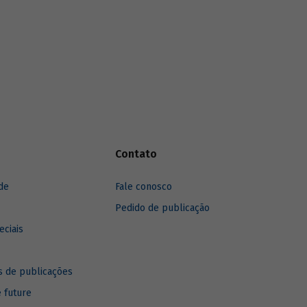
anos, destacando sua recuperação mais
recente.
Contato
de
Fale conosco
Pedido de publicação
eciais
 de publicações
e future