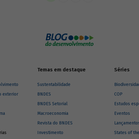
imento para a região.
Temas em destaque
Séries
olvimento
Sustentabilidade
Biodiversida
o exterior
BNDES
COP
BNDES Setorial
Estudos esp
ima
Macroeconomia
Eventos
Revista do BNDES
Lançamentos
rias
Investimento
States of th