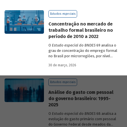
de 2023 a 2026, que analisam as
pesquisas de avaliação dos riscos
Estudos especiais
mundiais para o ano em curso e para dois
e dez anos à frente.
Concentração no mercado de
trabalho formal brasileiro no
período de 2010 a 2022
O
Estudo especial do BNDES
69 analisa o
grau de concentração do emprego formal
no Brasil por microrregiões, por nível
educacional dos trabalhadores e por
30 de março, 2026
setores, entre 2010 e 2022.
Estudos especiais
Análise do gasto com pessoal
do governo brasileiro: 1995-
2025
O
Estudo especial do BNDES
68 analisa a
evolução do gasto primário com pessoal
do Governo Federal desde meados da