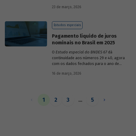
década de 1990, destacando sua dinâmica
23 de março, 2026
durante esse período e as mudanças
recentes em sua composição.
Estudos especiais
Pagamento líquido de juros
nominais no Brasil em 2025
O
Estudo especial do BNDES 67
dá
continuidade aos números 29 e 40, agora
com os dados fechados para o ano de
2025.
16 de março, 2026
1
2
3
…
5