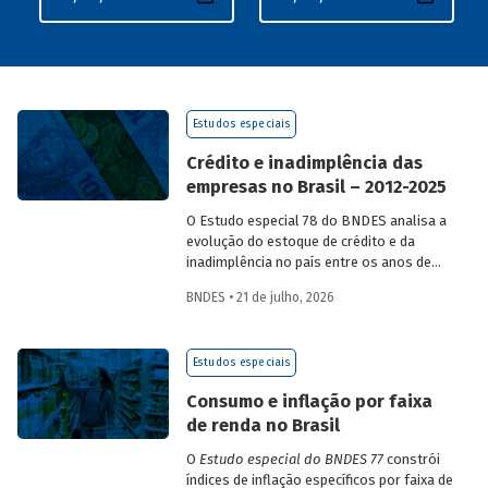
Estudos especiais
Crédito e inadimplência das
empresas no Brasil – 2012-2025
O Estudo especial 78 do BNDES analisa a
evolução do estoque de crédito e da
inadimplência no país entre os anos de
2012 e 2025, explorando dois recortes
BNDES • 21 de julho, 2026
analíticos complementares: o porte da
empresa e o setor de atividade
econômica.
Estudos especiais
Consumo e inflação por faixa
de renda no Brasil
O
Estudo especial do BNDES 77
constrói
índices de inflação específicos por faixa de