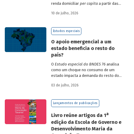
renda domiciliar
per capita
a partir das
estruturas de consumo da POF 2017-2018
10 de julho, 2026
associadas às variações de preços dos
itens que compõem o IPCA. Emprega
ainda os microdados da Pnad Contínua
Estudos especiais
para analisar a evolução da renda dos
decis durante o período.
O apoio emergencial a um
estado beneficia o resto do
país?
O
Estudo especial do BNDES 76
analisa
como um choque no consumo de um
estado impacta a demanda do resto do
país, usando como exemplo o caso do Rio
03 de julho, 2026
Grande do Sul.
Lançamentos de publicações
a
Livro reúne artigos da 1
edição da Escola de Governo e
Desenvolvimento Maria da