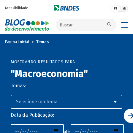
Pular para o conteúdo principal
Acessibilidade
PT
EN
Buscar no site
Página Inicial
Temas
MOSTRANDO RESULTADOS PARA
"Macroeconomia"
Temas:
Data da Publicação:
até: