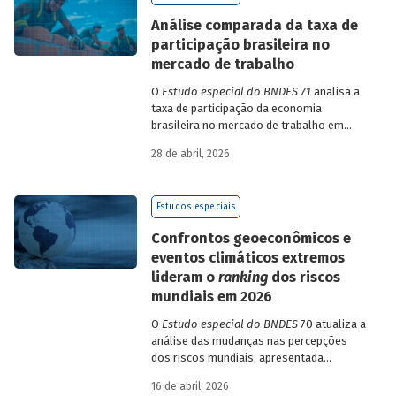
de insumo-produto estaduais.
Análise comparada da taxa de
participação brasileira no
mercado de trabalho
O
Estudo especial do BNDES 71
analisa a
taxa de participação da economia
brasileira no mercado de trabalho em
comparação com uma amostra de 15
28 de abril, 2026
países de diferentes continentes e
estruturas etárias e econômicas
distintas.
Estudos especiais
Confrontos geoeconômicos e
eventos climáticos extremos
lideram o
ranking
dos riscos
mundiais em 2026
O
Estudo especial do BNDES
70 atualiza a
análise das mudanças nas percepções
dos riscos mundiais, apresentada
previamente na edição 54/2025, a partir
16 de abril, 2026
dos relatórios Global Risks Report (GRR)