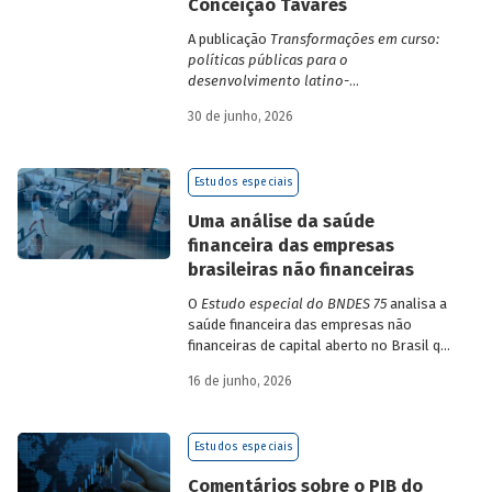
Conceição Tavares
A publicação
Transformações em curso:
políticas públicas para o
desenvolvimento latino-
americano
compila trabalhos da 1ª edição
30 de junho, 2026
da Escola de Governo e Desenvolvimento
Maria da Conceição Tavares.
Estudos especiais
Uma análise da saúde
financeira das empresas
brasileiras não financeiras
O
Estudo especial do BNDES 75
analisa a
saúde financeira das empresas não
financeiras de capital aberto no Brasil que
apresentaram negociação em bolsa de
16 de junho, 2026
valores. Para isso, parte de uma amostra
de 265 empresas – excluindo-se o setor
de finanças e seguros – e de quatro
Estudos especiais
dimensões: lucratividade, solvência,
endividamento e alavancagem.
Comentários sobre o PIB do