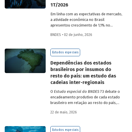
1T/2026
Em linha com as expectativas de mercado,
a atividade econômica no Brasil
apresentou crescimento de 1,1% no
1T/2026 na comparação com o trimestre
BNDES • 02 de junho, 2026
imediatamente anterior, na série ajustada
sazonalmente. Confira uma análise
detalhada e uma previsão para os
Estudos especiais
próximos meses no
Estudo especial do
BNDES 74.
Dependências dos estados
brasileiros por insumos do
resto do país: um estudo das
cadeias inter-regionais
O
Estudo especial do BNDES
73 debate o
encadeamento produtivo de cada estado
brasileiro em relação ao resto do país,
analisando seu nível de dependência e
22 de maio, 2026
quanto o estímulo a um estado ou setor
econômico pode gerar de demanda para
os demais. Para isso usa uma
Estudos especiais
metodologia de construção de matrizes