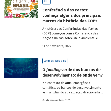
COP
saiam do discurso e resultem em
compromissos, planos de ações e metas,
Conferência das Partes:
com prazos e recursos definidos.
conheça alguns dos principais
marcos da história das COPs
A história das Conferências das Partes
(COP) começou com a Conferência das
Nações Unidas sobre Meio Ambiente e
Desenvolvimento (Unced, do inglês
11 de novembro, 2025
United Nations Conference on
Environment and Development), que
aconteceu no Rio de Janeiro, em 1992, e
Estudos especiais
ficou conhecida como Rio-92 ou Cúpula da
Terra. Na ocasião, representantes de 179
O
funding
verde dos bancos de
países – líderes políticos, diplomatas,
desenvolvimento: de onde vem?
cientistas, jornalistas e organizações da
sociedade civil – discutiram o impacto das
No contexto da atual emergência
atividades socioeconômicas para o meio
climática, os bancos de desenvolvimento
ambiente. Como principal resultado, os
vêm ampliando sua atuação direcionada à
países participantes reconheceram os
descarbonização e preservação ambiental
graves riscos de um modelo
07 de novembro, 2025
e, consequentemente, buscado novas
socioeconômico predatório e excludente.
fontes de recursos para esse fim. O