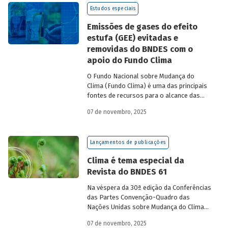
Estudo especial do BNDES 61
analisa de
Estudos especiais
onde vem o
funding
verde dos principais
bancos de desenvolvimento, comparando
Emissões de gases do efeito
o BNDES aos seus pares.
estufa (GEE) evitadas e
removidas do BNDES com o
apoio do Fundo Clima
O Fundo Nacional sobre Mudança do
Clima (Fundo Clima) é uma das principais
fontes de recursos para o alcance das
metas brasileiras do Acordo de Paris. As
07 de novembro, 2025
reduções ou remoções de carbono
viabilizadas por meio de seus projetos
são um de seus indicadores de efetividade
Lançamentos de publicações
de maior relevância. Nesse processo, as
ferramentas utilizadas pelo BNDES para
Clima é tema especial da
a realização deste cálculo são
Revista do BNDES 61
reconhecidas por sua transparência
metodológica, colocando o Fundo Clima
Na véspera da 30ª edição da Conferências
em posição de destaque.
das Partes Convenção-Quadro das
Nações Unidas sobre Mudança do Clima
(COP30), em Belém, o BNDES lança a
07 de novembro, 2025
edição 61 da Revista do BNDES.