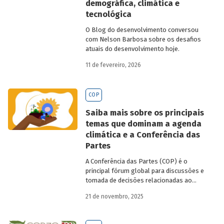
demográfica, climática e
tecnológica
O Blog do desenvolvimento conversou
com Nelson Barbosa sobre os desafios
atuais do desenvolvimento hoje.
11 de fevereiro, 2026
COP
Saiba mais sobre os principais
temas que dominam a agenda
climática e a Conferência das
Partes
A Conferência das Partes (COP) é o
principal fórum global para discussões e
tomada de decisões relacionadas ao
enfrentamento da crise climática. Tendo
21 de novembro, 2025
em vista a urgência cada vez maior do
tema, o principal objetivo é garantir que
as discussões das mesas de negociações