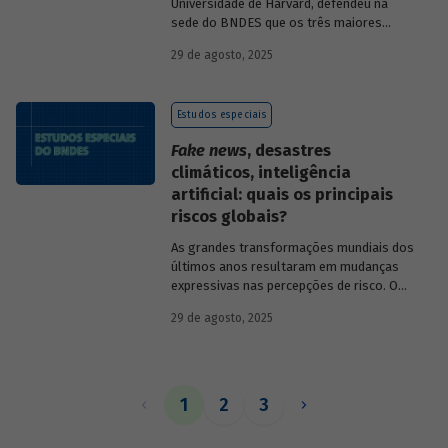
Universidade de Harvard, defendeu na
sede do BNDES que os três maiores
desafios globais – transição verde,
29 de agosto, 2025
restauração da classe média e redução da
pobreza – exigem a promoção de
mudanças estruturais. Conheça seus
Estudos especiais
argumentos.
Fake news
, desastres
climáticos, inteligência
artificial: quais os principais
riscos globais?
As grandes transformações mundiais dos
últimos anos resultaram em mudanças
expressivas nas percepções de risco. O
Estudo especial 54
analisa as percepções
29 de agosto, 2025
dos riscos mundiais de curto e longo
prazo no período de 2022 a 2025, a partir
dos Global Risks Reports (GRR) do Fórum
Econômico Mundial.
1
2
3