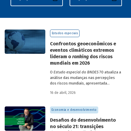
Estudos especiais
Confrontos geoeconômicos e
eventos climáticos extremos
lideram o
ranking
dos riscos
mundiais em 2026
O
Estudo especial do BNDES
70 atualiza a
análise das mudanças nas percepções
dos riscos mundiais, apresentada
previamente na edição 54/2025, a partir
16 de abril, 2026
dos relatórios Global Risks Report (GRR)
de 2023 a 2026, que analisam as
pesquisas de avaliação dos riscos
Economia e desenvolvimento
mundiais para o ano em curso e para dois
e dez anos à frente.
Desafios do desenvolvimento
no século 21: transições