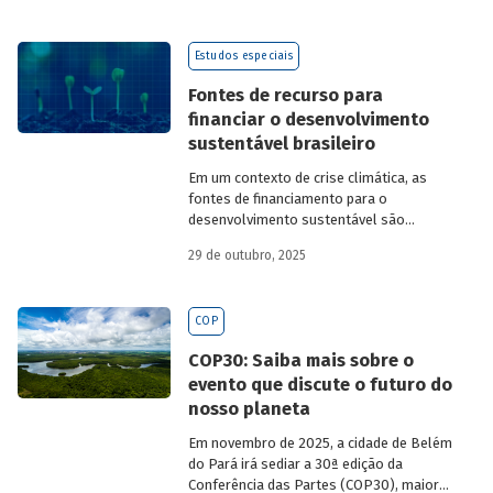
Estudos especiais
Fontes de recurso para
financiar o desenvolvimento
sustentável brasileiro
Em um contexto de crise climática, as
fontes de financiamento para o
desenvolvimento sustentável são
essenciais. Desde a década de 1970
29 de outubro, 2025
atuando na área ambiental, o BNDES vem
ampliando e diversificando seu
funding
verde de modo a apoiar esses
COP
investimentos.
COP30: Saiba mais sobre o
evento que discute o futuro do
nosso planeta
Em novembro de 2025, a cidade de Belém
do Pará irá sediar a 30ª edição da
Conferência das Partes (COP30), maior