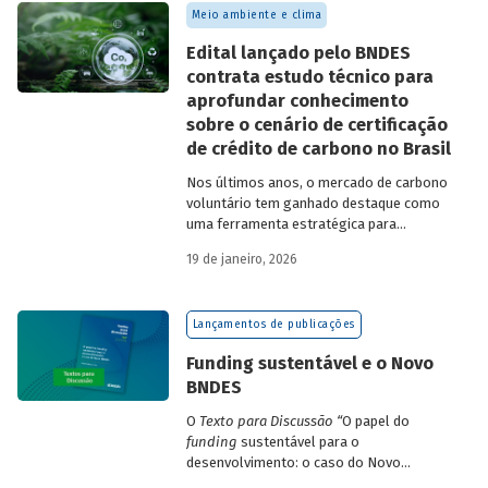
Meio ambiente e clima
Edital lançado pelo BNDES
contrata estudo técnico para
aprofundar conhecimento
sobre o cenário de certificação
de crédito de carbono no Brasil
Nos últimos anos, o mercado de carbono
voluntário tem ganhado destaque como
uma ferramenta estratégica para
empresas que buscam reduzir sua pegada
19 de janeiro, 2026
de carbono e demonstrar compromisso
climático.
Lançamentos de publicações
Funding sustentável e o Novo
BNDES
O
Texto para Discussão
“
O papel do
funding
sustentável para o
desenvolvimento: o caso do Novo
BNDES
”
, de autoria de João Emboava Vaz,