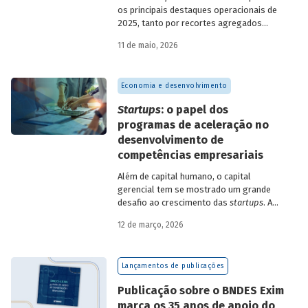
os principais destaques operacionais de
2025, tanto por recortes agregados
quanto em relação a atuações mais
11 de maio, 2026
específicas do Banco.
Economia e desenvolvimento
Startups
: o papel dos
programas de aceleração no
desenvolvimento de
competências empresariais
Além de capital humano, o capital
gerencial tem se mostrado um grande
desafio ao crescimento das
startups
. A
avaliação do BNDES Garagem demonstra
12 de março, 2026
como programas de aceleração têm
contribuído para a superação desse
desafio.
Lançamentos de publicações
Publicação sobre o BNDES Exim
marca os 35 anos de apoio do