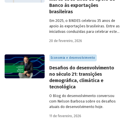
Banco às exportações
brasileiras
Em 2025, o BNDES celebrou 35 anos de
apoio às exportações brasileiras. Entre as
iniciativas conduzidas para celebrar este
marco, relevante tanto para a instituição
20 de fevereiro, 2026
quanto para a história do
desenvolvimento econômico e social do
Brasil, está o lançamento da publicação
Economia e desenvolvimento
“BNDES Exim: 35 anos de apoio às
exportações brasileiras”.
Desafios do desenvolvimento
no século 21: transições
demográfica, climática e
tecnológica
O Blog do desenvolvimento conversou
com Nelson Barbosa sobre os desafios
atuais do desenvolvimento hoje.
11 de fevereiro, 2026