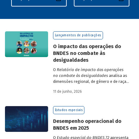
Lançamentos de publicações
O impacto das operações do
BNDES no combate às
desigualdades
O
Relatório de impacto das operações
no combate às desigualdades
analisa as
dimensões regional, de gênero e de raça,
que contribuem para a elevada
11 de junho, 2026
desigualdade de renda no Brasil, no
contexto das operações de crédito do
BNDES.
Estudos especiais
Desempenho operacional do
BNDES em 2025
O
Estudo especial do BNDES 72
apresenta