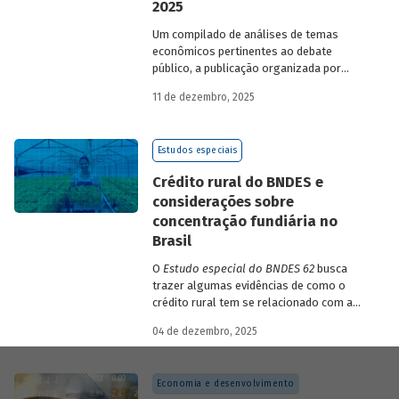
2025
Um compilado de análises de temas
econômicos pertinentes ao debate
público, a publicação organizada por
Gilberto Borça e José Antônio Pereira de
11 de dezembro, 2025
Souza, economistas do BNDES, reúne 25
textos da série
Estudos especiais do
BNDES
divulgados ao longo de 2025.
Estudos especiais
Crédito rural do BNDES e
considerações sobre
concentração fundiária no
Brasil
O
Estudo especial do BNDES 62
busca
trazer algumas evidências de como o
crédito rural tem se relacionado com a
concentração de terras no país e qual o
04 de dezembro, 2025
papel desempenhado pelo BNDES.
Economia e desenvolvimento