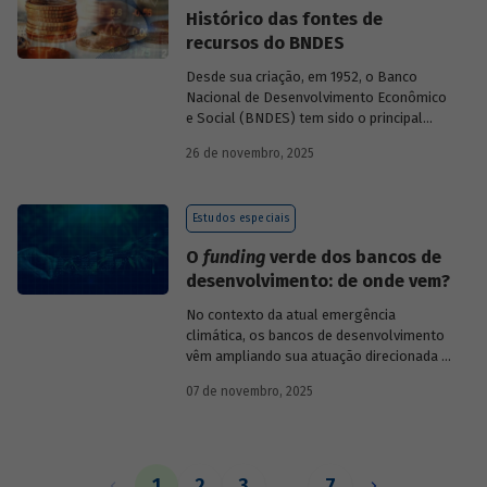
Histórico das fontes de
recursos do BNDES
Desde sua criação, em 1952, o Banco
Nacional de Desenvolvimento Econômico
e Social (BNDES) tem sido o principal
financiador do desenvolvimento
26 de novembro, 2025
brasileiro, ocupando um espaço central
na economia do país, principalmente em
momentos de crise, como as de 2008 e
Estudos especiais
da Covid-19, e no combate à emergência
climática. Para exercer esse papel, no
O
funding
verde dos bancos de
entanto, são necessárias sólidas fontes
desenvolvimento: de onde vem?
de recursos.
No contexto da atual emergência
climática, os bancos de desenvolvimento
vêm ampliando sua atuação direcionada à
descarbonização e preservação ambiental
07 de novembro, 2025
e, consequentemente, buscado novas
fontes de recursos para esse fim. O
Estudo especial do BNDES 61
analisa de
onde vem o
funding
verde dos principais
bancos de desenvolvimento, comparando
1
2
3
…
7