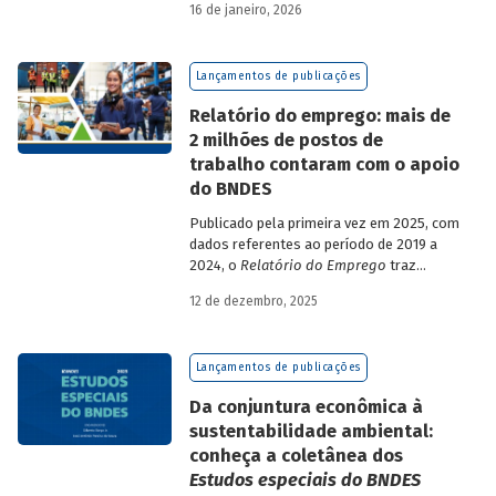
16 de janeiro, 2026
analisa a estratégia de diversificação das
fontes de recursos adotada pelo BNDES
diante dos atuais desafios de
Lançamentos de publicações
sustentabilidade social, ambiental e
climática.
Relatório do emprego: mais de
2 milhões de postos de
trabalho contaram com o apoio
do BNDES
Publicado pela primeira vez em 2025, com
dados referentes ao período de 2019 a
2024, o
Relatório do Emprego
traz
resultados relativos às contribuições da
12 de dezembro, 2025
atuação do Banco sobre o mercado de
trabalho, especificamente sobre os
empregos da economia.
Lançamentos de publicações
Da conjuntura econômica à
sustentabilidade ambiental:
conheça a coletânea dos
Estudos especiais do BNDES