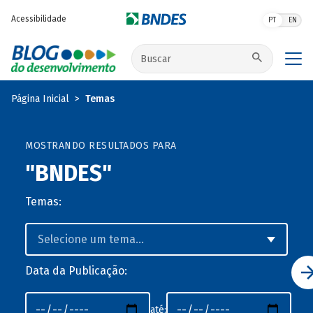
Pular para o conteúdo principal
Acessibilidade
PT
EN
Buscar no site
Página Inicial
Temas
MOSTRANDO RESULTADOS PARA
"BNDES"
Temas:
Data da Publicação:
até: