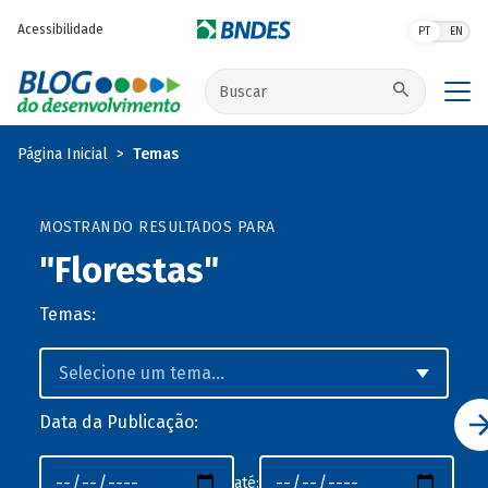
Pular para o conteúdo principal
Acessibilidade
PT
EN
Buscar no site
Página Inicial
Temas
MOSTRANDO RESULTADOS PARA
"Florestas"
Temas:
Data da Publicação:
até: