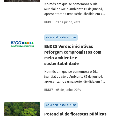
No mês em que se comemora o Dia
Mundial do Meio Ambiente (5 de junho),
apresentamos uma série, dividida em 4
partes, com as principais iniciativas do
BNDES • 13 de junho, 2024
BNDES relacionadas ao tema. Os
destaques da 2ª semana são: “Sertão
Vivo” e “Floresta Viva”.
Meio ambiente e clima
BNDES Verde: iniciativas
reforçam compromissos com
meio ambiente e
sustentabilidade
No mês em que se comemora o Dia
Mundial do Meio Ambiente (5 de junho),
apresentamos uma série, dividida em 4
partes, com as principais iniciativas do
BNDES • 05 de junho, 2024
BNDES relacionadas ao tema. Esta
semana, os destaques são: Fundo
Amazônia e Estruturação de Soluções de
Meio ambiente e clima
Parques e Florestas.
Potencial de florestas públicas