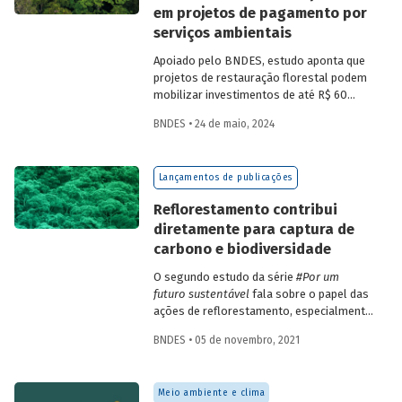
em projetos de pagamento por
serviços ambientais
Apoiado pelo BNDES, estudo aponta que
projetos de restauração florestal podem
mobilizar investimentos de até R$ 60
bilhões ao longo de 30 anos,
BNDES • 24 de maio, 2024
principalmente na Amazônia. Áreas
mapeadas têm potencial de gerar até 25,9
milhões de unidades de crédito de
Lançamentos de publicações
carbono verificadas (VUC) anualmente
nesse tipo de iniciativa.
Reflorestamento contribui
diretamente para captura de
carbono e biodiversidade
O segundo estudo da série
#Por um
futuro sustentável
fala sobre o papel das
ações de reflorestamento, especialmente
a partir de espécies nativas, para
BNDES • 05 de novembro, 2021
mitigação das mudanças climáticas. A
análise destaca os impactos positivos da
restauração de florestas nativas, como
Meio ambiente e clima
captura de CO
e conservação da
2