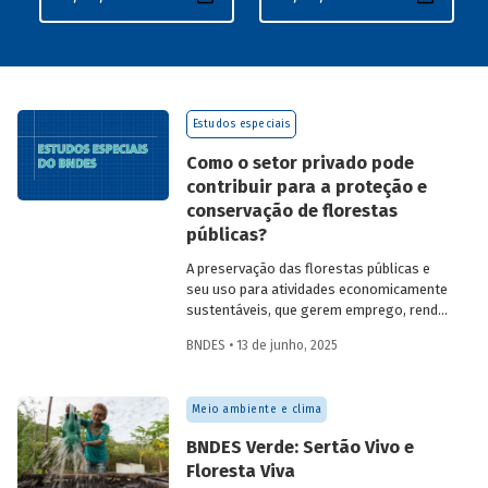
Estudos especiais
Como o setor privado pode
contribuir para a proteção e
conservação de florestas
públicas?
A preservação das florestas públicas e
seu uso para atividades economicamente
sustentáveis, que gerem emprego, renda
e desenvolvimento para a população que
BNDES • 13 de junho, 2025
vive nessas regiões, não são excludentes.
O
Estudo Especial do BNDES 50
trata do
desafio para a gestão e preservação das
Meio ambiente e clima
florestas e da possibilidade de utilização
de instrumentos de parceria com o setor
BNDES Verde: Sertão Vivo e
privado para viabilizar o desenvolvimento
Floresta Viva
sustentável nessas regiões.