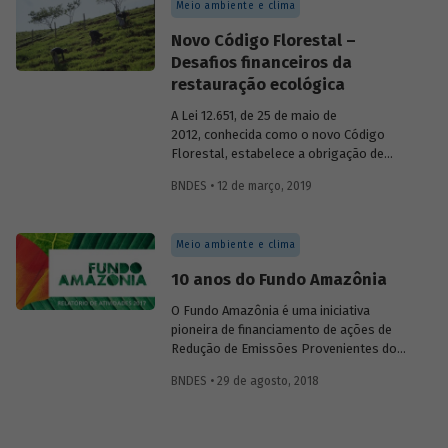
Meio ambiente e clima
e dos remanescentes de vegetação
nativa, das áreas de uso restrito e das
Novo Código Florestal –
áreas consolidadas das propriedades e
Desafios financeiros da
posses rurais do país.
restauração ecológica
A Lei 12.651, de 25 de maio de
2012, conhecida como o novo Código
Florestal, estabelece a obrigação de
recomposição da vegetação das áreas de
BNDES • 12 de março, 2019
preservação permanente (APPs) e de
reservas legais (RLs). No entanto, há
alguns entraves que dificultam o
Meio ambiente e clima
cumprimento de tal obrigação legal. Em
geral, considera-se que as atividades de
10 anos do Fundo Amazônia
restauração apresentam custos elevados
e não oferecem retorno financeiro para
O Fundo Amazônia é uma iniciativa
os proprietários de imóveis rurais. Os
pioneira de financiamento de ações de
benefícios são considerados difusos,
Redução de Emissões Provenientes do
coletivos e de longo prazo.
Desmatamento e da Degradação
BNDES • 29 de agosto, 2018
Florestal (REDD+). Gerido pelo BNDES,
ele recebe doação voluntárias de
recursos, que são investidos em projetos
destinados à prevenção, monitoramento