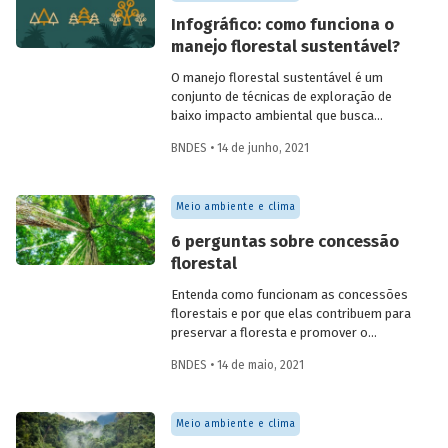
biodiversidade.
Infográfico: como funciona o
manejo florestal sustentável?
O manejo florestal sustentável é um
conjunto de técnicas de exploração de
baixo impacto ambiental que busca
reproduzir o ciclo natural da floresta,
BNDES • 14 de junho, 2021
mantendo-a em pé e contribuindo para a
manutenção de sua biodiversidade,
produtividade, capacidade de regeneração
Meio ambiente e clima
e demais funções ecológicas, econômicas
e sociais. Confira o infográfico que
6 perguntas sobre concessão
preparamos para explicar como isso
florestal
funciona.
Entenda como funcionam as concessões
florestais e por que elas contribuem para
preservar a floresta e promover o
desenvolvimento econômico e social das
BNDES • 14 de maio, 2021
comunidades locais. Preparamos um
conjunto de perguntas e respostas para
esclarecer as principais dúvidas sobre o
Meio ambiente e clima
tema.