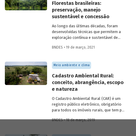
Florestas brasileiras:
preservação, manejo
sustentável e concessão
Ao longo das últimas décadas, foram
desenvolvidas técnicas que permitem a
exploração contínua e sustentável de
produtos madeireiros e não-madeireiros
BNDES • 19 de março, 2021
em unidades de conservação que
permitem esse tipo de uso - como as
Florestas Nacionais. Essas técnicas se
Meio ambiente e clima
baseiam no manejo florestal sustentável,
um sistema de rodízio que garante a
Cadastro Ambiental Rural:
contínua recuperação da vegetação. Saiba
conceito, abrangência, escopo
mais sobre como as concessões
e natureza
florestais podem contribuir para
incentivar o manejo sustentável e
O Cadastro Ambiental Rural (CAR) é um
garantir, além da preservação das
registro público eletrônico, obrigatório
florestas, benefícios econômicos e
para todos os imóveis rurais, que tem por
sociais para as populações locais.
finalidade integrar as informações
BNDES • 18 de março, 2019
ambientais referentes à situação das
áreas de preservação permanente (APP),
das áreas de reserva legal, das florestas