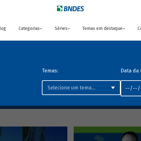
log
Categorias
Séries
Temas em destaque
C
Temas:
Data da 