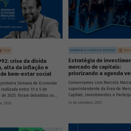
Indústria e comércio exterior
Entr
Post
Estratégia de investime
92: crise da dívida
mercado de capitais:
, alta da inflação e
priorizando a agenda ve
de bem-estar social
Conversamos com
Marcelo Marco
 primeira Semana de Economia
superintendente da Área de Mer
, realizada entre 1º e 5 de
Capitais, Investimentos e Partici
de 2025, foram debatidos os
BNDES, e representantes de dua
s temas que marcaram a economia
24 de setembro, 2025
ro, 2026
novas empresas investidas pela
os últimos 40 anos, com
– Vinicius Mazza, Diretor de Finan
ção de acadêmicos e economistas
Gente e Gestão da Santa Clara Ag
s.
Industrial, e Eduardo Couto, CFO 