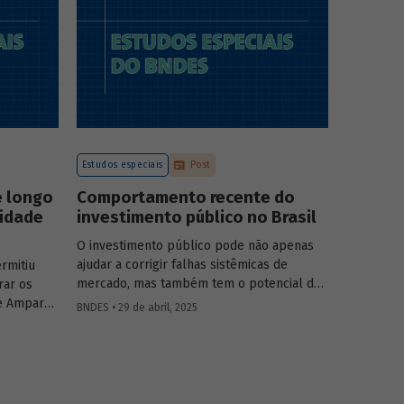
a atuação
o
tégia do
.
Estudos especiais
Post
e longo
Comportamento recente do
vidade
investimento público no Brasil
O investimento público pode não apenas
ajudar a corrigir falhas sistêmicas de
rmitiu
mercado, mas também tem o potencial de
rar os
gerar externalidades positivas para a
e Amparo
BNDES • 29 de abril, 2025
economia, com efeitos multiplicadores e
elic
aceleradores, bem como de coordenação.
adas de
O
Estudo especial do BNDES 46
dá um
lisa o
panorama do comportamento agregado do
vidade do
investi­mento público no Brasil nos últimos