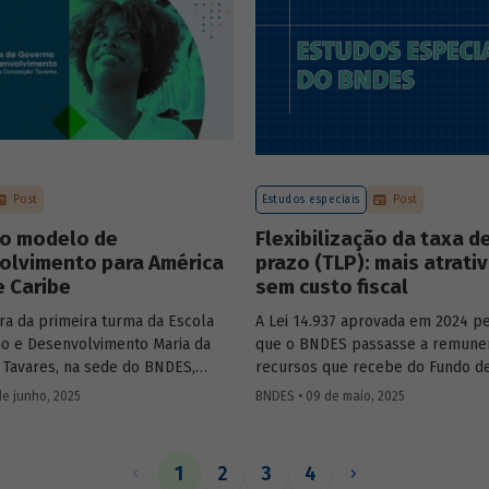
Mobility – sobre a importância d
de bancos de desenvolvimento n
mercado de capitais, a nova estra
BNDES e os planos das investidas
Post
Estudos especiais
Post
o modelo de
Flexibilização da taxa d
olvimento para América
prazo (TLP): mais atrati
e Caribe
sem custo fiscal
ra da primeira turma da Escola
A Lei 14.937 aprovada em 2024 pe
o e Desenvolvimento Maria da
que o BNDES passasse a remune
 Tavares, na sede do BNDES,
recursos que recebe do Fundo d
ercadante, presidente do BNDES,
ao Trabalhador (FAT) tanto pela S
de junho, 2025
BNDES • 09 de maio, 2025
l Salazar-Xirinachs, Secretário
quanto por taxas nominais prefix
 da Cepal e Esther Dweck,
mercado. O
Estudo especial 47
ana
de Gestão e Inovação para o Setor
impacto dessa mudança na atrati
1
2
3
4
debatarem um novo modelo de
apoio do BNDES.