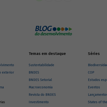
imento para a região.
Temas em destaque
Séries
olvimento
Sustentabilidade
Biodiversida
o exterior
BNDES
COP
BNDES Setorial
Estudos esp
ima
Macroeconomia
Eventos
Revista do BNDES
Lançamentos
rias
Investimento
States of th