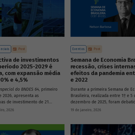
eciais
Post
Eventos
Post
ctiva de investimentos
Semana de Economia Bras
período 2025-2029 é
recessão, crises interna
va, com expansão média
efeitos da pandemia ent
3,0% e 4,5%
e 2022
especial do BNDES 64
, primeiro
Durante a primeira Semana de E
 2026, apresenta as
Brasileira, realizada entre 1º e 5 
vas de investimento de 21
dezembro de 2025, foram debati
a economia brasileira para o
principais temas que marcaram 
iro, 2026
19 de janeiro, 2026
e 2025 a 2029.
do país nos últimos 40 anos, com
participação de acadêmicos e ec
renomados.