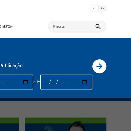
PT
EN
Buscar no site
ontato
Publicação:
até: