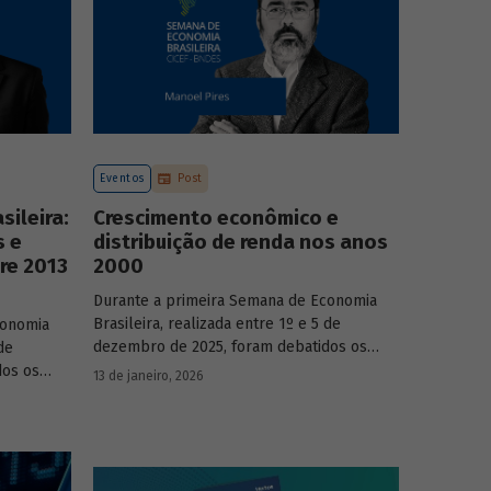
Eventos
Post
ileira:
Crescimento econômico e
s e
distribuição de renda nos anos
re 2013
2000
Durante a primeira Semana de Economia
Brasileira, realizada entre 1º e 5 de
conomia
dezembro de 2025, foram debatidos os
de
principais temas que marcaram a economia
dos os
13 de janeiro, 2026
do país nos últimos 40 anos, com
a economia
participação de acadêmicos e economistas
renomados.
onomistas