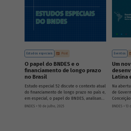
Estudos especiais
Post
Eventos
O papel do BNDES e o
Um nov
financiamento de longo prazo
desenv
no Brasil
Latina 
Estudo especial 52 discute o contexto atual
Na abertu
do financiamento de longo prazo no país e,
de Govern
em especial, o papel do BNDES, analisando
Conceição
seu posicionamento no mercado de crédito
Aloizio M
BNDES • 10 de julho, 2025
BNDES • 13 
e a evolução das debêntures de
José Manue
infraestrutura no país.
Executivo
Ministra 
Público 