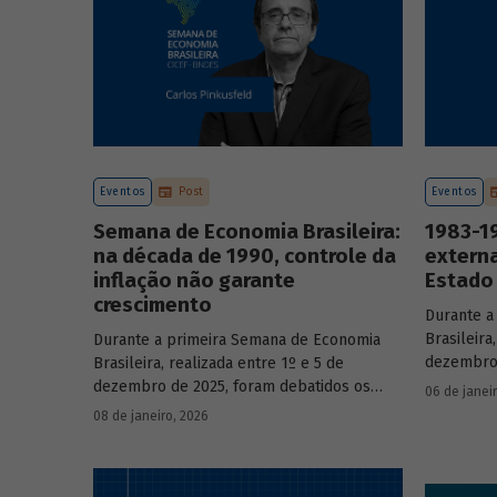
Eventos
Post
Eventos
Semana de Economia Brasileira:
1983-19
na década de 1990, controle da
externa
inflação não garante
Estado 
crescimento
Durante a
Brasileira
Durante a primeira Semana de Economia
dezembro 
Brasileira, realizada entre 1º e 5 de
principai
dezembro de 2025, foram debatidos os
06 de janei
do país n
principais temas que marcaram a economia
08 de janeiro, 2026
participa
do país nos últimos 40 anos, com
renomado
participação de acadêmicos e economistas
renomados.