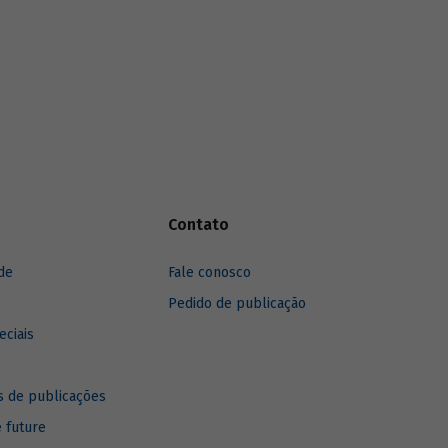
anos, destacando sua recuperação mais
recente.
Contato
de
Fale conosco
Pedido de publicação
eciais
 de publicações
e future