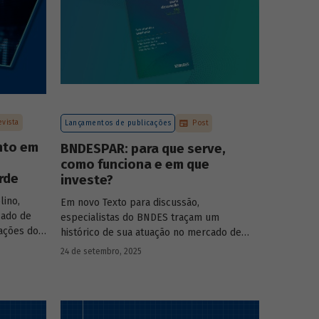
evista
Lançamentos de publicações
Post
nto em
BNDESPAR: para que serve,
como funciona e em que
rde
investe?
lino,
Em novo Texto para discussão,
cado de
especialistas do BNDES traçam um
pações do
histórico de sua atuação no mercado de
s das
capitais, apontando a importância dessa
24 de setembro, 2025
 BNDESPAR
atividade para o desenvolvimento e
ças e
explicando a nova estratégia de
rociência
investimentos da BNDESPAR.
da Eve Air