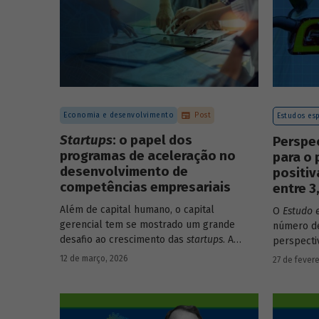
Economia e desenvolvimento
Post
Estudos esp
Startups
: o papel dos
Perspe
programas de aceleração no
para o 
desenvolvimento de
positi
competências empresariais
entre 
Além de capital humano, o capital
O
Estudo 
gerencial tem se mostrado um grande
número de
desafio ao crescimento das
startups
. A
perspecti
avaliação do BNDES Garagem demonstra
setores d
12 de março, 2026
27 de fevere
como programas de aceleração têm
período d
contribuído para a superação desse
desafio.