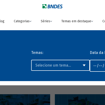
log
Categorias
Séries
Temas em destaque
C
Temas:
Data da 