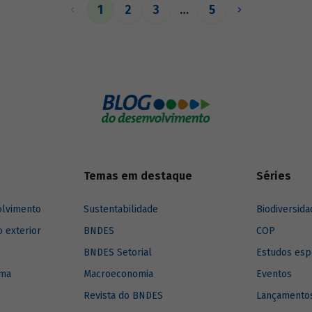
1
2
3
…
5
Temas em destaque
Séries
olvimento
Sustentabilidade
Biodiversida
o exterior
BNDES
COP
BNDES Setorial
Estudos esp
ima
Macroeconomia
Eventos
Revista do BNDES
Lançamentos