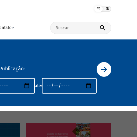
PT
EN
Buscar no site
ontato
Publicação:
até: