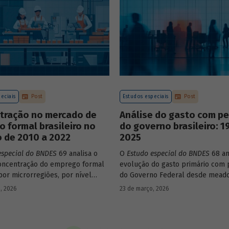
construção de matrizes de insu
estaduais.
eciais
Post
Estudos especiais
Post
tração no mercado de
Análise do gasto com p
o formal brasileiro no
do governo brasileiro: 1
 de 2010 a 2022
2025
especial do BNDES
69 analisa o
O
Estudo especial do BNDES
68 an
oncentração do emprego formal
evolução do gasto primário com 
por microrregiões, por nível
do Governo Federal desde mead
al dos trabalhadores e por
década de 1990, destacando sua 
, 2026
23 de março, 2026
ntre 2010 e 2022.
durante esse período e as muda
recentes em sua composição.