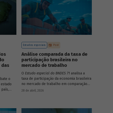
Estudos especiais
Post
dos
Análise comparada da taxa de
do
participação brasileira no
o das
mercado de trabalho
O
Estudo especial do BNDES 71
analisa a
taxa de participação da economia brasileira
bate o
no mercado de trabalho em comparação
 estado
com uma amostra de 15 países de
 país,
28 de abril, 2026
diferentes continentes e estruturas etárias
ncia e
e econômicas distintas.
u setor
da para os
ologia de