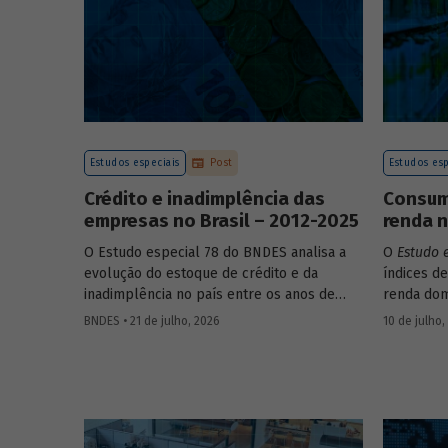
Estudos especiais
Post
Estudos esp
Crédito e inadimplência das
Consumo
empresas no Brasil – 2012-2025
renda n
O Estudo especial 78 do BNDES analisa a
O
Estudo 
evolução do estoque de crédito e da
índices de
inadimplência no país entre os anos de
renda dom
2012 e 2025, explorando dois recortes
estrutura
BNDES • 21 de julho, 2026
10 de julho,
analíticos complementares: o porte da
associada
empresa e o setor de atividade econômica.
itens que
os microd
analisar a
durante o