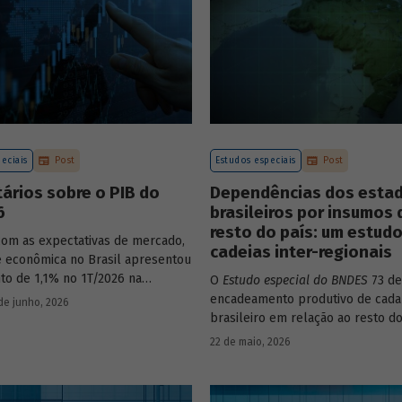
eciais
Post
Estudos especiais
Post
ários sobre o PIB do
Dependências dos esta
6
brasileiros por insumos 
resto do país: um estud
com as expectativas de mercado,
cadeias inter-regionais
de econômica no Brasil apresentou
to de 1,1% no 1T/2026 na
O
Estudo especial do BNDES
73 de
o com o trimestre
encadeamento produtivo de cada
de junho, 2026
nte anterior, na série ajustada
brasileiro em relação ao resto do
nte. Confira uma análise
analisando seu nível de dependê
22 de maio, 2026
 e uma previsão para os
quanto o estímulo a um estado o
 meses no
Estudo especial do
econômico pode gerar de deman
demais. Para isso usa uma metod