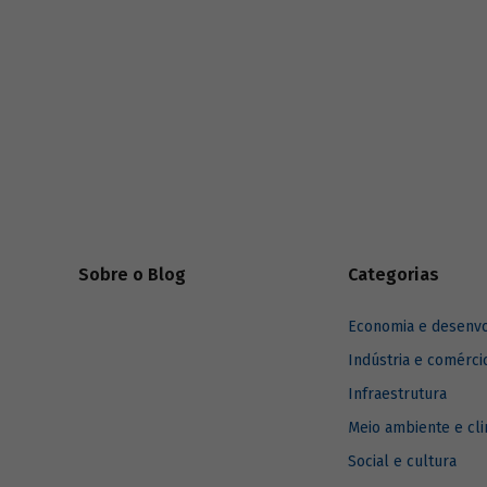
riscos mundiais para o ano em curso e para
dois e dez anos à frente.
Sobre o Blog
Categorias
Economia e desenv
Indústria e comérci
Infraestrutura
Meio ambiente e cl
Social e cultura