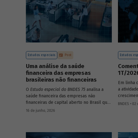
Estudos especiais
Post
Estudos esp
Uma análise da saúde
Coment
financeira das empresas
1T/202
brasileiras não financeiras
Em linha 
a ativida
O
Estudo especial do BNDES 75
analisa a
crescimen
saúde financeira das empresas não
comparaçã
financeiras de capital aberto no Brasil que
BNDES • 02 
imediatame
apresentaram negociação em bolsa de
16 de junho, 2026
sazonalme
valores. Para isso, parte de uma amostra
detalhada
de 265 empresas – excluindo-se o setor de
próximos
finanças e seguros – e de quatro
BNDES 74.
dimensões: lucratividade, solvência,