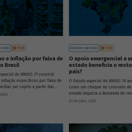
eciais
Post
Estudos especiais
Post
 e inflação por faixa de
O apoio emergencial a 
o Brasil
estado beneficia o rest
país?
especial do BNDES 77
constrói
 inflação específicos por faixa de
O
Estudo especial do BNDES 76
ana
iciliar
per capita
a partir das
como um choque no consumo de
s de consumo da POF 2017-2018
estado impacta a demanda do res
 2026
s às variações de preços dos
país, usando como exemplo o cas
03 de julho, 2026
 compõem o IPCA. Emprega ainda
Grande do Sul.
ados da Pnad Contínua para
 evolução da renda dos decis
 período.