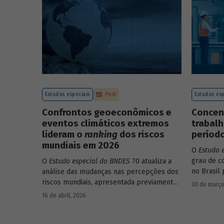
endividamento e alavancagem.
Estudos especiais
Post
Estudos esp
Confrontos geoeconômicos e
Concen
eventos climáticos extremos
trabalh
lideram o
ranking
dos riscos
período
mundiais em 2026
O
Estudo 
grau de c
O
Estudo especial do BNDES
70 atualiza a
no Brasil 
análise das mudanças nas percepções dos
educacion
riscos mundiais, apresentada previamente
30 de março
setores, e
na edição 54/2025, a partir dos relatórios
16 de abril, 2026
Global Risks Report (GRR) de 2023 a 2026,
que analisam as pesquisas de avaliação dos