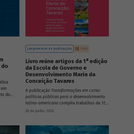
Lançamentos de publicações
Post
um
a
Livro reúne artigos da 1
edição
o do
da Escola de Governo e
Desenvolvimento Maria da
Conceição Tavares
lisa
 um
A publicação
Transformações em curso:
to do
políticas públicas para o desenvolvimento
o do Rio
latino-americano
compila trabalhos da 1ª
edição da Escola de Governo e
30 de junho, 2026
Desenvolvimento Maria da Conceição
Tavares.