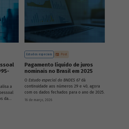
mo-produto
Estudos especiais
Post
essoal
Pagamento líquido de juros
995-
nominais no Brasil em 2025
O
Estudo especial do BNDES 67
dá
continuidade aos números 29 e 40, agora
alisa a
com os dados fechados para o ano de 2025.
pessoal
os da
16 de março, 2026
dinâmica
nças