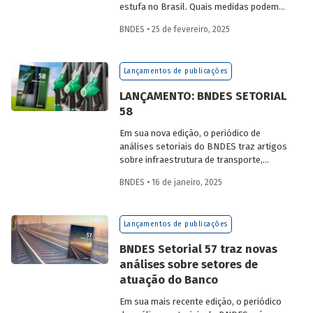
estufa no Brasil. Quais medidas podem
ser adotadas para reduzir seu impacto
BNDES • 25 de fevereiro, 2025
ambiental? Confira as estratégias que
podem tornar o setor mais sustentável.
Lançamentos de publicações
LANÇAMENTO: BNDES SETORIAL
58
Em sua nova edição, o periódico de
análises setoriais do BNDES traz artigos
sobre infraestrutura de transporte,
mobilidade urbana, combustíveis
BNDES • 16 de janeiro, 2025
sustentáveis, mercado de aeronaves,
saúde e agroindústria.
Lançamentos de publicações
BNDES Setorial 57 traz novas
análises sobre setores de
atuação do Banco
Em sua mais recente edição, o periódico