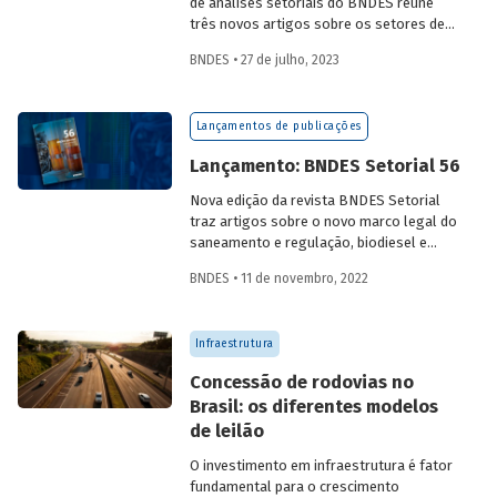
de análises setoriais do BNDES reúne
três novos artigos sobre os setores de
logística, agroindústria e aeroespaço e
BNDES • 27 de julho, 2023
defesa. Saiba mais e acesse os estudos
da edição 57.
Lançamentos de publicações
Lançamento: BNDES Setorial 56
Nova edição da revista BNDES Setorial
traz artigos sobre o novo marco legal do
saneamento e regulação, biodiesel e
diesel verde no Brasil, e o papel do
BNDES • 11 de novembro, 2022
leasing
de aeronaves no setor de
aviação.
Infraestrutura
Concessão de rodovias no
Brasil: os diferentes modelos
de leilão
O investimento em infraestrutura é fator
fundamental para o crescimento