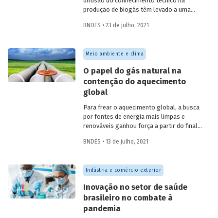
difusão do conhecimento técnico na
produção de biogás têm levado a uma
rápida expansão no número de plantas
BNDES • 23 de julho, 2021
em operação e no volume produzido no
país. Esse crescimento, contudo, ainda é
tímido diante do potencial de geração que
Meio ambiente e clima
um país com um agronegócio tão
desenvolvido pode atingir. Entenda como
O papel do gás natural na
resíduos e efluentes das diferentes
contenção do aquecimento
atividades agropecuárias podem
global
contribuir para ampliar a geração de
biogás no setor.
Para frear o aquecimento global, a busca
por fontes de energia mais limpas e
renováveis ganhou força a partir do final
do século XX, contribuindo para o esforço
BNDES • 13 de julho, 2021
mundial de redução das emissões de CO
.
2
Em um contexto em que a demanda
energética segue crescendo, o gás
Indústria e comércio exterior
natural desponta como combustível
capaz de apoiar a transição para a
Inovação no setor de saúde
economia de baixo carbono, aproveitando
brasileiro no combate à
a infraestrutura já existente com menor
pandemia
impacto ambiental do que outros