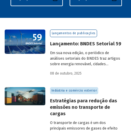
Lançamentos de publicações
Lançamento: BNDES Setorial 59
Em sua nova edição, o periódico de
análises setoriais do BNDES traz artigos
sobre energia renovável, cidades
resilientes, gestão de resíduos sólidos
08 de outubro, 2025
urbanos (RSU) e exportação.
Indústria e comércio exterior
Estratégias para redução das
emissões no transporte de
cargas
O transporte de cargas é um dos
principais emissores de gases de efeito