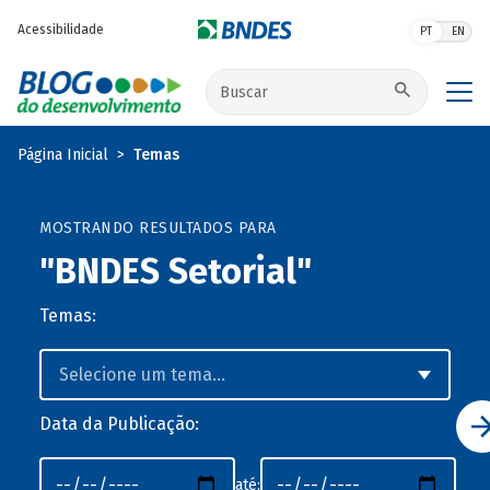
Pular para o conteúdo principal
Acessibilidade
PT
EN
Buscar no site
Página Inicial
Temas
MOSTRANDO RESULTADOS PARA
"BNDES Setorial"
Temas:
Data da Publicação:
até: