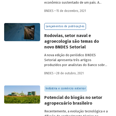
econômico sustentado de um país. A
partir da década de 1990, no Brasil, as
BNDES • 15 de dezembro, 2021
concessões rodoviárias começaram a ser
utilizadas para reduzir a despesa pública,
sem comprometer os investimentos no
Lançamentos de publicações
setor. Saiba mais sobre os diferentes
modelos de leilão adotados nas
Rodovias, setor naval e
concessões de rodovias realizadas no
agroecologia são temas do
país.
novo BNDES Setorial
A nova edição do periódico BNDES
Setorial apresenta três artigos
produzidos por analistas do Banco sobre
concessões rodoviárias, indústria naval e
BNDES • 28 de outubro, 2021
agroecologia, importantes áreas do
desenvolvimento brasileiro. Saiba mais
sobre os artigos e confira a publicação
Indústria e comércio exterior
completa.
Potencial do biogás no setor
agropecuário brasileiro
Recentemente, a evolução tecnológica e a