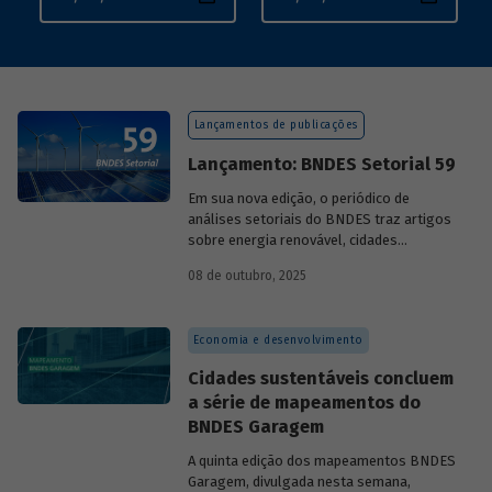
Lançamentos de publicações
Lançamento: BNDES Setorial 59
Em sua nova edição, o periódico de
análises setoriais do BNDES traz artigos
sobre energia renovável, cidades
resilientes, gestão de resíduos sólidos
08 de outubro, 2025
urbanos (RSU) e exportação.
Economia e desenvolvimento
Cidades sustentáveis concluem
a série de mapeamentos do
BNDES Garagem
A quinta edição dos mapeamentos BNDES
Garagem, divulgada nesta semana,