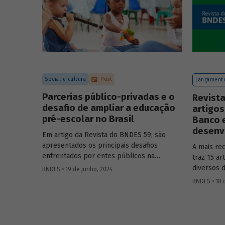
Social e cultura
Post
Lançamento
Parcerias público-privadas e o
Revista
desafio de ampliar a educação
artigos
pré-escolar no Brasil
Banco 
desenvo
Em artigo da Revista do BNDES 59, são
apresentados os principais desafios
A mais re
enfrentados por entes públicos na
traz 15 a
estruturação de PPPs de educação, bem
diversos 
BNDES • 19 de junho, 2024
como aprendizados e possíveis soluções
questões 
BNDES • 18 
para a adoção desses modelos com base
na experiência das equipes do BNDES.