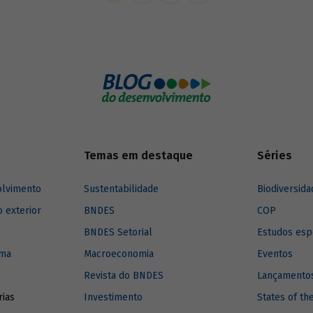
Temas em destaque
Séries
olvimento
Sustentabilidade
Biodiversida
o exterior
BNDES
COP
BNDES Setorial
Estudos esp
ima
Macroeconomia
Eventos
Revista do BNDES
Lançamentos
rias
Investimento
States of th