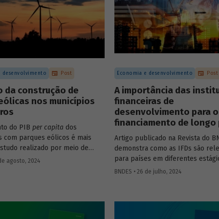
e infraestrutura e o controle
o de companhias abertas por
investimento no Brasil.
 desenvolvimento
Post
Economia e desenvolvimento
Post
o da construção de
A importância das instit
eólicas nos municípios
financeiras de
iros
desenvolvimento para o
financiamento de longo
nto do PIB
per capita
dos
s com parques eólicos é mais
Artigo publicado na Revista do 
Estudo realizado por meio de
demonstra como as IFDs são rel
 controle sintético, aponta
para países em diferentes estági
de agosto, 2024
 mais significativos dois a três
desenvolvimento, tanto nos mom
BNDES • 26 de julho, 2024
nício da construção, com
estabilidade quanto nos de crise
posterior.
econômica, contribuindo princip
para o desenvolvimento sustentá
Confira uma prévia do texto e ac