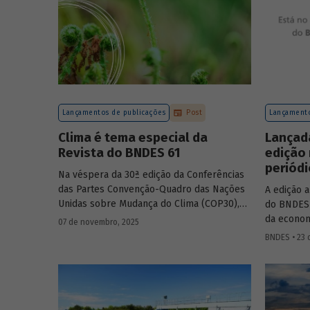
Lançamentos de publicações
Post
Lançamento
Clima é tema especial da
Lançad
Revista do BNDES 61
edição
periódi
Na véspera da 30ª edição da Conferências
das Partes Convenção-Quadro das Nações
A edição 
Unidas sobre Mudança do Clima (COP30),
do BNDES 
em Belém, o BNDES lança a edição 61 da
da economi
07 de novembro, 2025
Revista do BNDES.
fundos co
BNDES • 23 
Amazônia 
experiênci
públicos 
protagonis
método pa