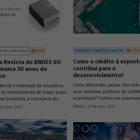
Indústria e comércio exterior
Post
s de publicações
Post
Como o crédito à expor
a Revista do BNDES 60:
contribui para o
 marca 30 anos do
desenvolvimento?
co
Como diferentes países têm estr
aborda a retomada da relevância
seus sistemas públicos de crédit
no financiamento de longo prazo
exportação? Confira um panoram
a brasileira, a relevância de
principais experiências internacio
mo FAT, Fundo Clima, Fundo
BNDES • 23 de maio, 2025
de julho, 2025
entenda como esses sistemas co
e FGI para o desenvolvimento,
para o crescimento econômico, a
as internacionais de sistemas
e a inserção competitiva no mer
de crédito à exportação, o novo
global.
mo da política industrial, um
ra calcular prêmio de risco em