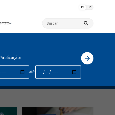
PT
EN
Buscar no site
ontato
Publicação:
até: