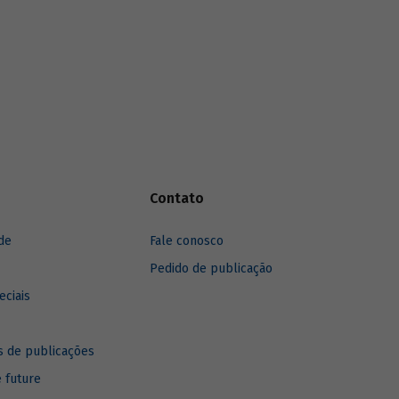
Saiba mais sobre o estudo no vídeo
gravado com o autor Leonardo Pamplona.
Contato
de
Fale conosco
Pedido de publicação
eciais
 de publicações
e future