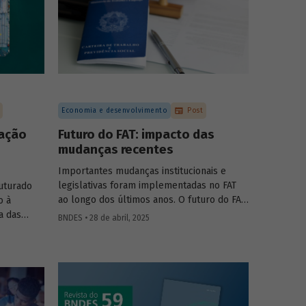
Economia e desenvolvimento
Post
tação
Futuro do FAT: impacto das
mudanças recentes
Importantes mudanças institucionais e
legislativas foram implementadas no FAT
uturado
ao longo dos últimos anos. O futuro do FAT
o à
– e das atividades por ele beneficiadas –
a das
BNDES • 28 de abril, 2025
depende do que será feito a partir delas.
nais e
Saiba mais no primeiro artigo da
Revista do
ntribuem
BNDES 60
.
 inovação
cado