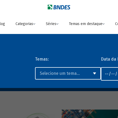
log
Categorias
Séries
Temas em destaque
C
Temas:
Data da 