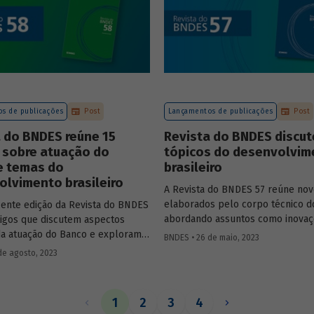
artigo completo.
s de publicações
Post
Lançamentos de publicações
Post
 do BNDES reúne 15
Revista do BNDES discut
 sobre atuação do
tópicos do desenvolvim
e temas do
brasileiro
lvimento brasileiro
A Revista do BNDES 57 reúne nov
elaborados pelo corpo técnico 
cente edição da Revista do BNDES
abordando assuntos como inovaç
rtigos que discutem aspectos
sistema financeiro, setor da saúd
da atuação do Banco e exploram
BNDES • 26 de maio, 2023
território da Amazônia Legal, polí
do desenvolvimento nacional.
de agosto, 2023
públicas e custos do modelo de
empréstimo indireto do BNDES.
1
2
3
4