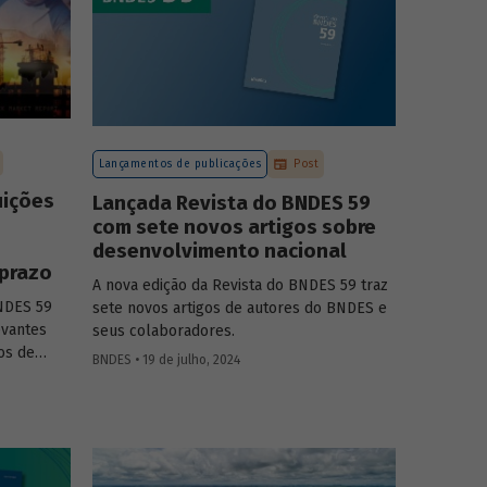
Lançamentos de publicações
Post
uições
Lançada Revista do BNDES 59
com sete novos artigos sobre
desenvolvimento nacional
 prazo
A nova edição da Revista do BNDES 59 traz
BNDES 59
sete novos artigos de autores do BNDES e
evantes
seus colaboradores.
os de
BNDES • 19 de julho, 2024
entos de
almente
vel.
esse o