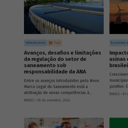
projetos d
societári
fundos de 
Infraestrutura
Post
Economia e
Avanços, desafios e limitações
Impact
da regulação do setor de
usinas 
saneamento sob
brasile
responsabilidade da ANA
Crescime
município
Entre os avanços introduzidos pelo Novo
positivo. 
Marco Legal do Saneamento está a
método de
atribuição de novas competências à
BNDES • 01 
resultados
Agência Nacional de Águas e Saneamento
BNDES • 30 de setembro, 2024
anos do i
Básico (ANA) para regularização do setor.
dispersão 
Artigo da Revista do BNDES 59 discute os
desafios desse percurso e a importância
de superá-los.