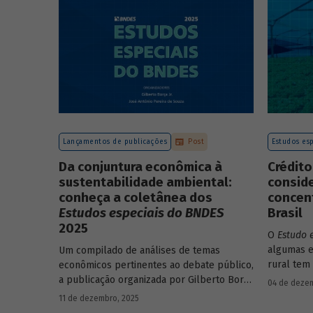
Lançamentos de publicações
Post
Estudos esp
Da conjuntura econômica à
Crédito
sustentabilidade ambiental:
consid
conheça a coletânea dos
concent
Estudos especiais do BNDES
Brasil
2025
O
Estudo 
algumas e
Um compilado de análises de temas
rural tem
econômicos pertinentes ao debate público,
concentra
a publicação organizada por Gilberto Borça
04 de dezem
papel de
e José Antônio Pereira de Souza,
11 de dezembro, 2025
economistas do BNDES, reúne 25 textos da