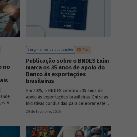
Lançamentos de publicações
Post
Publicação sobre o BNDES Exim
o no
marca os 35 anos de apoio do
Banco às exportações
ais
brasileiras
l
Em 2025, o BNDES celebrou 35 anos de
rande
apoio às exportações brasileiras. Entre as
ups
. A
iniciativas conduzidas para celebrar este
monstra
marco, relevante tanto para a instituição
20 de fevereiro, 2026
têm
quanto para a história do desenvolvimento
sse
econômico e social do Brasil, está o
lançamento da publicação “BNDES Exim: 35
anos de apoio às exportações brasileiras”.