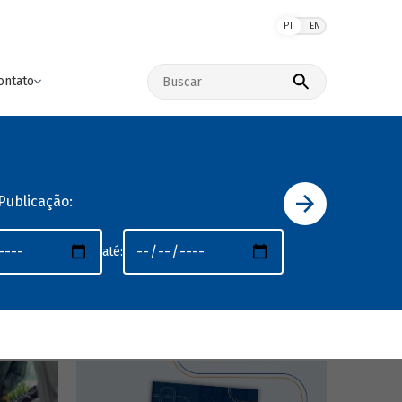
PT
EN
Buscar no site
ontato
Publicação:
até: