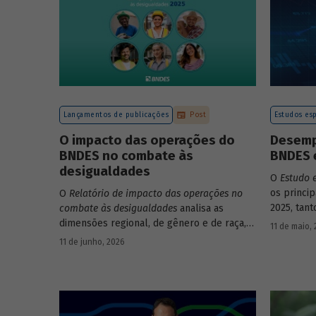
Lançamentos de publicações
Post
Estudos esp
O impacto das operações do
Desemp
BNDES no combate às
BNDES 
desigualdades
O
Estudo 
os princi
O
Relatório de impacto das operações no
2025, tan
combate às desigualdades
analisa as
em relaçã
dimensões regional, de gênero e de raça,
11 de maio,
Banco.
que contribuem para a elevada
11 de junho, 2026
desigualdade de renda no Brasil, no
contexto das operações de crédito do
BNDES.