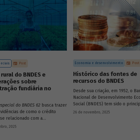
Economia e desenvolvimento
Post
eciais
Post
Histórico das fontes de
 rural do BNDES e
recursos do BNDES
erações sobre
ração fundiária no
Desde sua criação, em 1952, o Ba
Nacional de Desenvolvimento Ec
Social (BNDES) tem sido o princi
especial do BNDES 62
busca trazer
financiador do desenvolvimento b
vidências de como o crédito
26 de novembro, 2025
ocupando um espaço central na 
 se relacionado com a
do país, principalmente em mom
ção de terras no país e qual o
bro, 2025
crise, como as de 2008 e da Covid
sempenhado pelo BNDES.
combate à emergência climática.