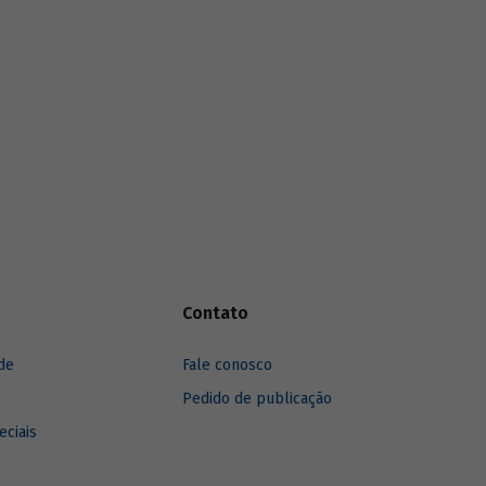
são
funding
verde dos principais bancos de
cursos.
desenvolvimento, comparando o BNDES
aos seus pares.
Contato
de
Fale conosco
Pedido de publicação
eciais