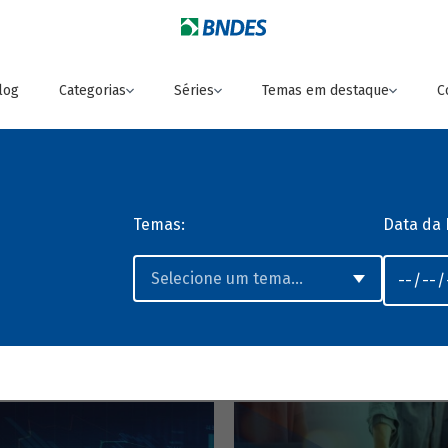
log
Categorias
Séries
Temas em destaque
C
Temas:
Data da 