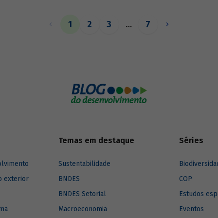
exercer esse papel, no entanto, 
necessárias sólidas fontes de re
1
2
3
…
7
Temas em destaque
Séries
olvimento
Sustentabilidade
Biodiversida
o exterior
BNDES
COP
BNDES Setorial
Estudos esp
ima
Macroeconomia
Eventos