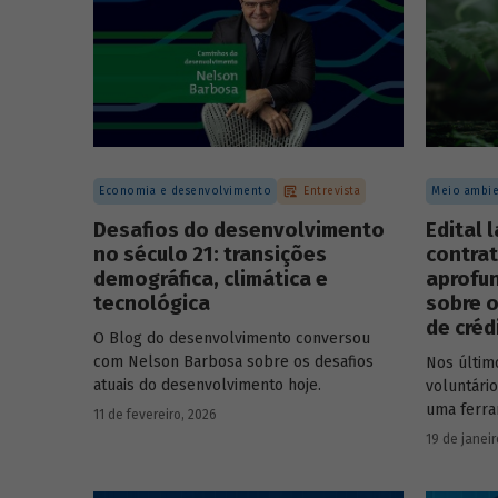
Economia e desenvolvimento
Entrevista
Meio ambie
Desafios do desenvolvimento
Edital 
no século 21: transições
contrat
demográfica, climática e
aprofu
tecnológica
sobre o
de créd
O Blog do desenvolvimento conversou
com Nelson Barbosa sobre os desafios
Nos últim
atuais do desenvolvimento hoje.
voluntári
uma ferra
11 de fevereiro, 2026
que busca
19 de janeir
carbono 
climático.