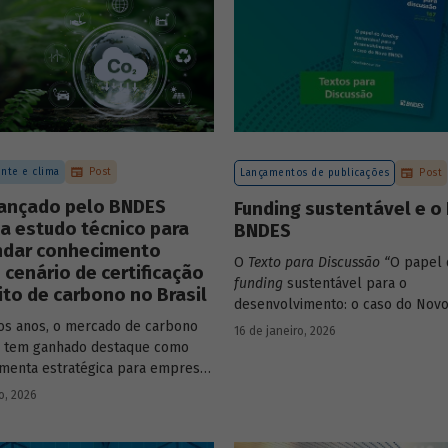
nte e clima
Post
Lançamentos de publicações
Post
lançado pelo BNDES
Funding sustentável e o
a estudo técnico para
BNDES
ndar conhecimento
O
Texto para Discussão
“
O papel 
 cenário de certificação
funding
sustentável para o
ito de carbono no Brasil
desenvolvimento: o caso do Nov
de autoria de João Emboava Vaz, a
os anos, o mercado de carbono
16 de janeiro, 2026
estratégia de diversificação das 
o tem ganhado destaque como
recursos adotada pelo BNDES di
menta estratégica para empresas
atuais desafios de sustentabilidad
m reduzir sua pegada de
o, 2026
ambiental e climática.
e demonstrar compromisso