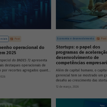
Economia e desenvolvimento
Post
eciais
Post
Startups
: o papel dos
enho operacional do
programas de aceleraçã
em 2025
desenvolvimento de
especial do BNDES 72
apresenta
competências empresari
pais destaques operacionais de
to por recortes agregados quanto
Além de capital humano, o capita
o a atuações mais específicas do
gerencial tem se mostrado um g
 2026
desafio ao crescimento das
start
avaliação do BNDES Garagem de
12 de março, 2026
como programas de aceleração 
contribuído para a superação de
desafio.