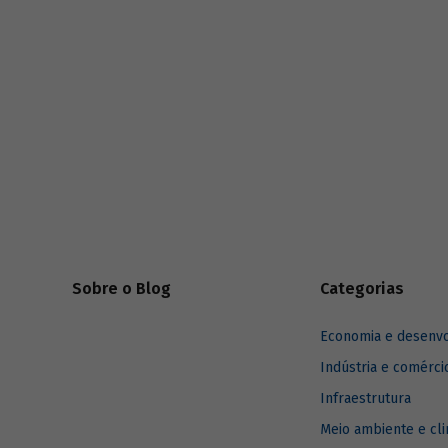
série
Estudos especiais do BNDES
divulgados ao longo de 2025.
Sobre o Blog
Categorias
Economia e desenv
Indústria e comérci
Infraestrutura
Meio ambiente e cl