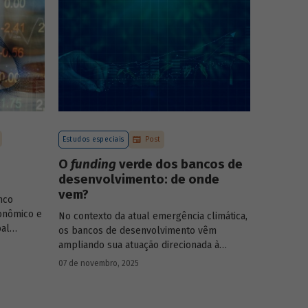
Estudos especiais
Post
O
funding
verde dos bancos de
desenvolvimento: de onde
vem?
nco
onômico e
No contexto da atual emergência climática,
pal
os bancos de desenvolvimento vêm
rasileiro,
ampliando sua atuação direcionada à
economia
descarbonização e preservação ambiental
07 de novembro, 2025
entos de
e, consequentemente, buscado novas
-19, e no
fontes de recursos para esse fim. O
Estudo
 Para
especial do BNDES 61
analisa de onde vem o