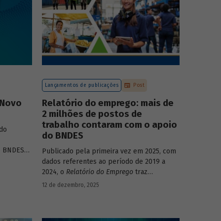
Lançamentos de publicações
Post
 Novo
Relatório do emprego: mais de
2 milhões de postos de
trabalho contaram com o apoio
do
do BNDES
o BNDES
”
,
Publicado pela primeira vez em 2025, com
nalisa a
dados referentes ao período de 2019 a
fontes de
2024, o
Relatório do Emprego
traz
ante dos
resultados relativos às contribuições da
12 de dezembro, 2025
e social,
atuação do Banco sobre o mercado de
trabalho, especificamente sobre os
empregos da economia.