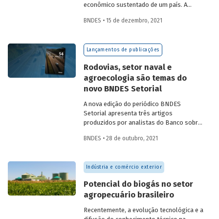
econômico sustentado de um país. A
partir da década de 1990, no Brasil, as
BNDES • 15 de dezembro, 2021
concessões rodoviárias começaram a ser
utilizadas para reduzir a despesa pública,
sem comprometer os investimentos no
Lançamentos de publicações
setor. Saiba mais sobre os diferentes
modelos de leilão adotados nas
Rodovias, setor naval e
concessões de rodovias realizadas no
agroecologia são temas do
país.
novo BNDES Setorial
A nova edição do periódico BNDES
Setorial apresenta três artigos
produzidos por analistas do Banco sobre
concessões rodoviárias, indústria naval e
BNDES • 28 de outubro, 2021
agroecologia, importantes áreas do
desenvolvimento brasileiro. Saiba mais
sobre os artigos e confira a publicação
Indústria e comércio exterior
completa.
Potencial do biogás no setor
agropecuário brasileiro
Recentemente, a evolução tecnológica e a