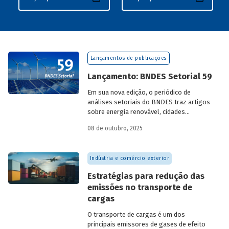
Lançamentos de publicações
Lançamento: BNDES Setorial 59
Em sua nova edição, o periódico de
análises setoriais do BNDES traz artigos
sobre energia renovável, cidades
resilientes, gestão de resíduos sólidos
08 de outubro, 2025
urbanos (RSU) e exportação.
Indústria e comércio exterior
Estratégias para redução das
emissões no transporte de
cargas
O transporte de cargas é um dos
principais emissores de gases de efeito