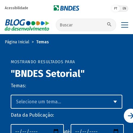
Pular para o conteúdo principal
Acessibilidade
PT
EN
Buscar no site
Página Inicial
Temas
MOSTRANDO RESULTADOS PARA
"BNDES Setorial"
Temas:
Data da Publicação:
até: