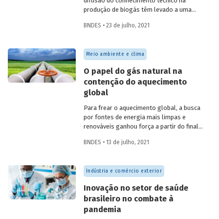
difusão do conhecimento técnico na
produção de biogás têm levado a uma
rápida expansão no número de plantas
BNDES • 23 de julho, 2021
em operação e no volume produzido no
país. Esse crescimento, contudo, ainda é
tímido diante do potencial de geração que
Meio ambiente e clima
um país com um agronegócio tão
desenvolvido pode atingir. Entenda como
O papel do gás natural na
resíduos e efluentes das diferentes
contenção do aquecimento
atividades agropecuárias podem
global
contribuir para ampliar a geração de
biogás no setor.
Para frear o aquecimento global, a busca
por fontes de energia mais limpas e
renováveis ganhou força a partir do final
do século XX, contribuindo para o esforço
BNDES • 13 de julho, 2021
mundial de redução das emissões de CO
.
2
Em um contexto em que a demanda
energética segue crescendo, o gás
Indústria e comércio exterior
natural desponta como combustível
capaz de apoiar a transição para a
Inovação no setor de saúde
economia de baixo carbono, aproveitando
brasileiro no combate à
a infraestrutura já existente com menor
pandemia
impacto ambiental do que outros