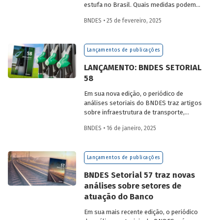
estufa no Brasil. Quais medidas podem
ser adotadas para reduzir seu impacto
BNDES • 25 de fevereiro, 2025
ambiental? Confira as estratégias que
podem tornar o setor mais sustentável.
Lançamentos de publicações
LANÇAMENTO: BNDES SETORIAL
58
Em sua nova edição, o periódico de
análises setoriais do BNDES traz artigos
sobre infraestrutura de transporte,
mobilidade urbana, combustíveis
BNDES • 16 de janeiro, 2025
sustentáveis, mercado de aeronaves,
saúde e agroindústria.
Lançamentos de publicações
BNDES Setorial 57 traz novas
análises sobre setores de
atuação do Banco
Em sua mais recente edição, o periódico