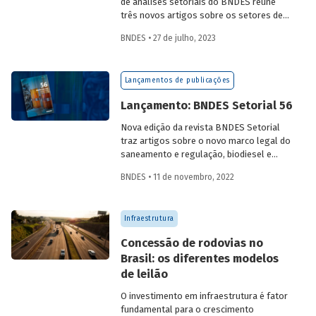
de análises setoriais do BNDES reúne
três novos artigos sobre os setores de
logística, agroindústria e aeroespaço e
BNDES • 27 de julho, 2023
defesa. Saiba mais e acesse os estudos
da edição 57.
Lançamentos de publicações
Lançamento: BNDES Setorial 56
Nova edição da revista BNDES Setorial
traz artigos sobre o novo marco legal do
saneamento e regulação, biodiesel e
diesel verde no Brasil, e o papel do
BNDES • 11 de novembro, 2022
leasing
de aeronaves no setor de
aviação.
Infraestrutura
Concessão de rodovias no
Brasil: os diferentes modelos
de leilão
O investimento em infraestrutura é fator
fundamental para o crescimento