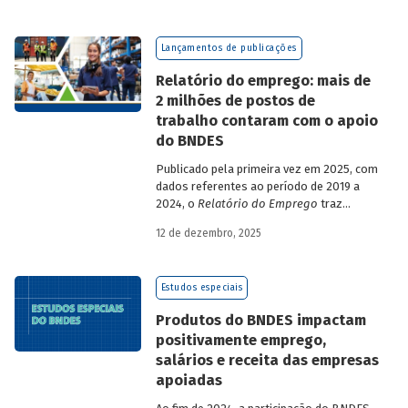
com participação de acadêmicos e
economistas renomados.
Lançamentos de publicações
Relatório do emprego: mais de
2 milhões de postos de
trabalho contaram com o apoio
do BNDES
Publicado pela primeira vez em 2025, com
dados referentes ao período de 2019 a
2024, o
Relatório do Emprego
traz
resultados relativos às contribuições da
12 de dezembro, 2025
atuação do Banco sobre o mercado de
trabalho, especificamente sobre os
empregos da economia.
Estudos especiais
Produtos do BNDES impactam
positivamente emprego,
salários e receita das empresas
apoiadas