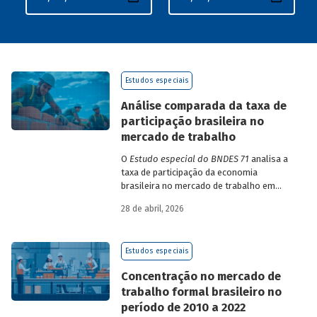
Estudos especiais
Análise comparada da taxa de
participação brasileira no
mercado de trabalho
O
Estudo especial do BNDES 71
analisa a
taxa de participação da economia
brasileira no mercado de trabalho em
comparação com uma amostra de 15
28 de abril, 2026
países de diferentes continentes e
estruturas etárias e econômicas
distintas.
Estudos especiais
Concentração no mercado de
trabalho formal brasileiro no
período de 2010 a 2022