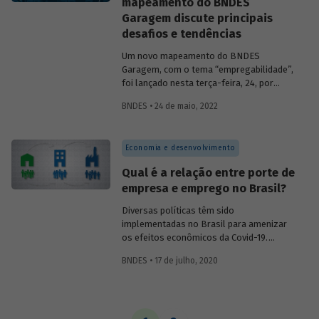
mapeamento do BNDES
Garagem discute principais
desafios e tendências
Um novo mapeamento do BNDES
Garagem, com o tema “empregabilidade”,
foi lançado nesta terça-feira, 24, por
ocasião da abertura do ciclo 2022 do
BNDES • 24 de maio, 2022
“BNDES Garagem – Negócios de
impacto”.
Economia e desenvolvimento
Qual é a relação entre porte de
empresa e emprego no Brasil?
Diversas políticas têm sido
implementadas no Brasil para amenizar
os efeitos econômicos da Covid-19.
Buscando evitar o desperdício de
BNDES • 17 de julho, 2020
recursos e/ou a sobreposição de
iniciativas, muitas delas vêm sendo
desenhadas de acordo com o porte das
em presas que pretendem alcançar.
Existem, entretanto, importantes