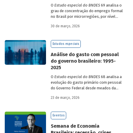
O
Estudo especial do BNDES
69 analisa o
grau de concentração do emprego formal
no Brasil por microrregiões, por nível
educacional dos trabalhadores e por
30 de março, 2026
setores, entre 2010 e 2022.
Estudos especiais
Análise do gasto com pessoal
do governo brasileiro: 1995-
2025
O
Estudo especial do BNDES
68 analisa a
evolução do gasto primário com pessoal
do Governo Federal desde meados da
década de 1990, destacando sua dinâmica
23 de março, 2026
durante esse período e as mudanças
recentes em sua composição.
Eventos
Semana de Economia
Brasileira: recessão, crises