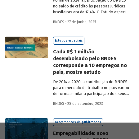
Ao fim de 2024, a participação do BNDES
no saldo de crédito às pessoas jurídicas
brasileiras era de 17,4%. O Estudo especial
51 traz o resultado de um estudo que
BNDES • 27 de junho, 2025
analisou os efeitos dos principais
produtos de crédito do BNDES voltados
ao apoio a atividades empresariais sobre
Estudos especiais
investimento, emprego, massa salarial,
receita operacional líquida, valor
Cada R$ 1 milhão
adicionado e produtividade do trabalho.
desembolsado pelo BNDES
corresponde a 10 empregos no
país, mostra estudo
De 2014 a 2020, a contribuição do BNDES
para o mercado de trabalho no país variou
de forma similar à participação dos seus
desembolsos no Produto Interno Bruto
BNDES • 28 de setembro, 2023
(PIB). É o que demonstra novo estudo
publicado pelo Banco, no qual é analisada
a relação entre os investimentos fixos
Lançamentos de publicações
financiados e os empregos no país a
partir da aplicação do Modelo de
Empregabilidade: novo
Estimação de Emprego (MEE) do BNDES.