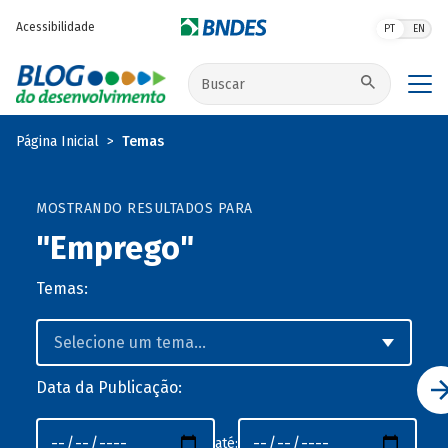
Pular para o conteúdo principal
Acessibilidade
PT
EN
Buscar no site
Página Inicial
Temas
MOSTRANDO RESULTADOS PARA
"Emprego"
Temas:
Data da Publicação:
até: