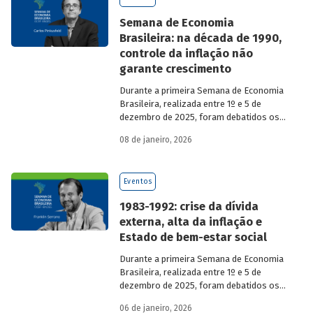
Semana de Economia
Brasileira: na década de 1990,
controle da inflação não
garante crescimento
Durante a primeira Semana de Economia
Brasileira, realizada entre 1º e 5 de
dezembro de 2025, foram debatidos os
principais temas que marcaram a
08 de janeiro, 2026
economia do país nos últimos 40 anos,
com participação de acadêmicos e
economistas renomados.
Eventos
1983-1992: crise da dívida
externa, alta da inflação e
Estado de bem-estar social
Durante a primeira Semana de Economia
Brasileira, realizada entre 1º e 5 de
dezembro de 2025, foram debatidos os
principais temas que marcaram a
06 de janeiro, 2026
economia do país nos últimos 40 anos,