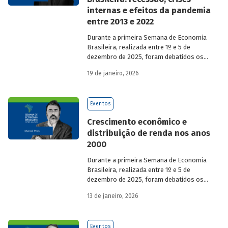
internas e efeitos da pandemia
entre 2013 e 2022
Durante a primeira Semana de Economia
Brasileira, realizada entre 1º e 5 de
dezembro de 2025, foram debatidos os
principais temas que marcaram a
19 de janeiro, 2026
economia do país nos últimos 40 anos,
com participação de acadêmicos e
economistas renomados.
Eventos
Crescimento econômico e
distribuição de renda nos anos
2000
Durante a primeira Semana de Economia
Brasileira, realizada entre 1º e 5 de
dezembro de 2025, foram debatidos os
principais temas que marcaram a
13 de janeiro, 2026
economia do país nos últimos 40 anos,
com participação de acadêmicos e
economistas renomados.
Eventos