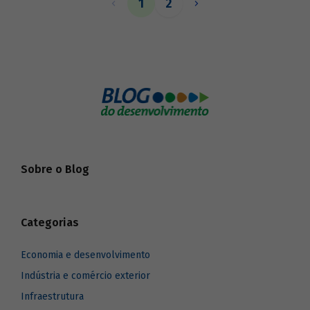
1
2
questões relacionadas à definição de
porte de empresa no país, que passam
pelos critérios de enquadramento em
cada categoria e pela quantidade de
empregos existentes em cada um desses
universos. Entender esses pontos é
fundamental para estruturar políticas
bem focalizadas.
Sobre o Blog
Categorias
Economia e desenvolvimento
Indústria e comércio exterior
Infraestrutura