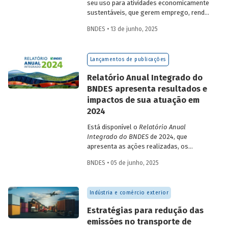
seu uso para atividades economicamente
sustentáveis, que gerem emprego, renda
e desenvolvimento para a população que
BNDES • 13 de junho, 2025
vive nessas regiões, não são excludentes.
O
Estudo Especial do BNDES 50
trata do
desafio para a gestão e preservação das
Lançamentos de publicações
florestas e da possibilidade de utilização
de instrumentos de parceria com o setor
Relatório Anual Integrado do
privado para viabilizar o desenvolvimento
BNDES apresenta resultados e
sustentável nessas regiões.
impactos de sua atuação em
2024
Está disponível o
Relatório Anual
Integrado do BNDES
de 2024, que
apresenta as ações realizadas, os
principais resultados e os impactos de
BNDES • 05 de junho, 2025
sua atuação no ano passado. O
documento mostra como o Banco
contribuiu com a retomada do
Indústria e comércio exterior
crescimento do país, tendo se fortalecido
como grande vetor da
Estratégias para redução das
neoindustrialização e do fomento à
emissões no transporte de
inovação, à transição energética, à