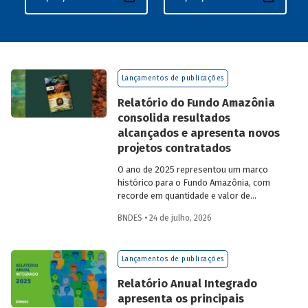
Lançamentos de publicações
Relatório do Fundo Amazônia
consolida resultados
alcançados e apresenta novos
projetos contratados
O ano de 2025 representou um marco
histórico para o Fundo Amazônia, com
recorde em quantidade e valor de
projetos aprovados, assim como em
BNDES • 24 de julho, 2026
desembolsos: foram 22 operações
aprovadas, no valor total de R$ 2,2
bilhões, além de R$ 387 milhões
Lançamentos de publicações
desembolsados. Ainda no período, foram
contratados 25 novos projetos.
Relatório Anual Integrado
apresenta os principais