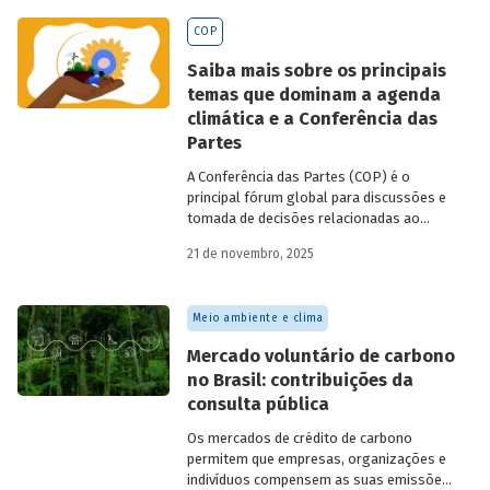
BNDES
divulgados ao longo de 2025.
COP
Saiba mais sobre os principais
temas que dominam a agenda
climática e a Conferência das
Partes
A Conferência das Partes (COP) é o
principal fórum global para discussões e
tomada de decisões relacionadas ao
enfrentamento da crise climática. Tendo
21 de novembro, 2025
em vista a urgência cada vez maior do
tema, o principal objetivo é garantir que
as discussões das mesas de negociações
Meio ambiente e clima
saiam do discurso e resultem em
compromissos, planos de ações e metas,
Mercado voluntário de carbono
com prazos e recursos definidos.
no Brasil: contribuições da
consulta pública
Os mercados de crédito de carbono
permitem que empresas, organizações e
indivíduos compensem as suas emissões