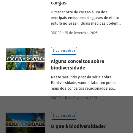
cargas
economia verde e aos investimentos de
longo prazo.
O transporte de cargas é um dos
principais emissores de gases de efeito
estufa no Brasil. Quais medidas podem
ser adotadas para reduzir seu impacto
BNDES • 25 de fevereiro, 2025
ambiental? Confira as estratégias que
podem tornar o setor mais sustentável.
Biodiversidade
Alguns conceitos sobre
biodiversidade
Neste segundo
post
da série sobre
Biodiversidade, vamos falar um pouco
mais dos conceitos relacionados ao
tema, como natureza, bioma, serviços
BNDES • 17 de fevereiro, 2025
ecossistêmicos, entre outros.
Biodiversidade
O que é biodiversidade?