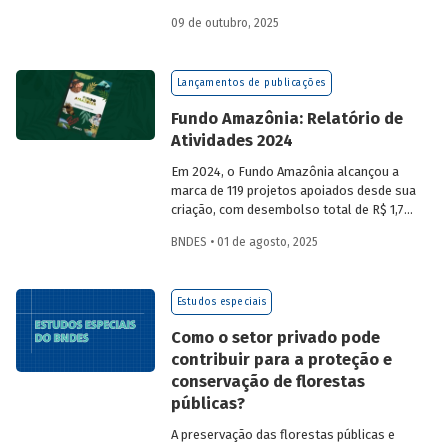
a partir da compra de créditos gerados
09 de outubro, 2025
por projetos de redução de emissões
e/ou de captura de carbono. O BNDES e o
MMA realizaram uma consulta pública
Lançamentos de publicações
sobre a certificação de carbono no
mercado voluntário do Brasil e reuniram
Fundo Amazônia: Relatório de
contribuições da sociedade civil,
Atividades 2024
especialistas e entidades do setor
visando avaliar os desafios e
Em 2024, o Fundo Amazônia alcançou a
oportunidades desse mercado. Conheça
marca de 119 projetos apoiados desde sua
os resultados.
criação, com desembolso total de R$ 1,76
bilhão. Informações detalhadas sobre
BNDES • 01 de agosto, 2025
sua atuação e os projetos estão reunidas
no relatório 2024.
Estudos especiais
Como o setor privado pode
contribuir para a proteção e
conservação de florestas
públicas?
A preservação das florestas públicas e