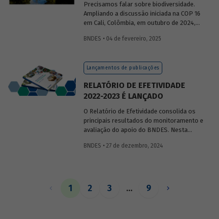
Precisamos falar sobre biodiversidade.
Ampliando a discussão iniciada na COP 16
em Cali, Colômbia, em outubro de 2024,
publicaremos uma série de posts
BNDES • 04 de fevereiro, 2025
(anteriormente divulgados sob forma de
newsletter
) sobre diversidade biológica,
os conceitos a ela relacionados, o
Lançamentos de publicações
contexto atual das discussões sobre o
tema e uma análise de como alguns
RELATÓRIO DE EFETIVIDADE
setores se relacionam com o assunto.
2022-2023 É LANÇADO
O Relatório de Efetividade consolida os
principais resultados do monitoramento e
avaliação do apoio do BNDES. Nesta
edição, são apresentados o desempenho
BNDES • 27 de dezembro, 2024
operacional, as entregas e os impactos
do apoio do Banco no biênio.
1
2
3
…
9