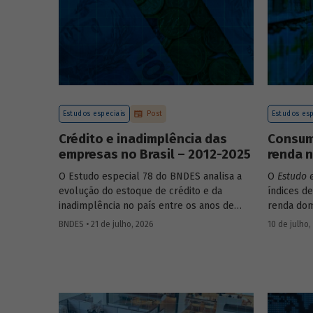
Estudos especiais
Post
Estudos esp
Crédito e inadimplência das
Consumo
empresas no Brasil – 2012-2025
renda n
O Estudo especial 78 do BNDES analisa a
O
Estudo 
evolução do estoque de crédito e da
índices de
inadimplência no país entre os anos de
renda dom
2012 e 2025, explorando dois recortes
estrutura
BNDES • 21 de julho, 2026
10 de julho,
analíticos complementares: o porte da
associada
empresa e o setor de atividade econômica.
itens que
os microd
analisar a
durante o