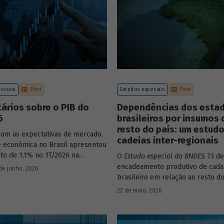
eciais
Post
Estudos especiais
Post
ários sobre o PIB do
Dependências dos esta
6
brasileiros por insumos 
resto do país: um estud
com as expectativas de mercado,
cadeias inter-regionais
de econômica no Brasil apresentou
to de 1,1% no 1T/2026 na
O
Estudo especial do BNDES
73 de
o com o trimestre
encadeamento produtivo de cada
de junho, 2026
nte anterior, na série ajustada
brasileiro em relação ao resto do
nte. Confira uma análise
analisando seu nível de dependê
22 de maio, 2026
 e uma previsão para os
quanto o estímulo a um estado o
 meses no
Estudo especial do
econômico pode gerar de deman
demais. Para isso usa uma metod