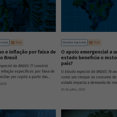
eciais
Post
Estudos especiais
Post
 e inflação por faixa de
O apoio emergencial a 
o Brasil
estado beneficia o rest
país?
especial do BNDES 77
constrói
 inflação específicos por faixa de
O
Estudo especial do BNDES 76
ana
iciliar
per capita
a partir das
como um choque no consumo de
s de consumo da POF 2017-2018
estado impacta a demanda do res
 2026
s às variações de preços dos
país, usando como exemplo o cas
03 de julho, 2026
 compõem o IPCA. Emprega ainda
Grande do Sul.
ados da Pnad Contínua para
 evolução da renda dos decis
 período.