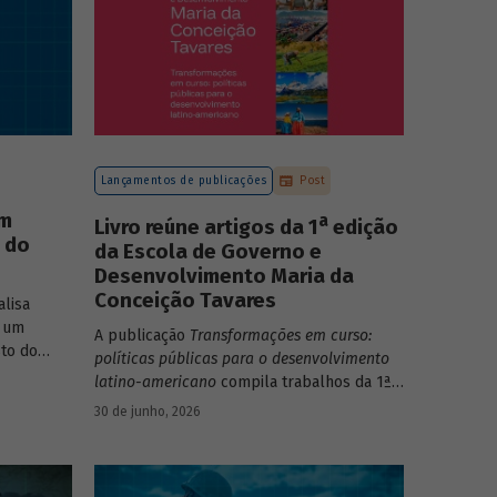
Lançamentos de publicações
Post
um
a
Livro reúne artigos da 1
edição
o do
da Escola de Governo e
Desenvolvimento Maria da
Conceição Tavares
lisa
 um
A publicação
Transformações em curso:
to do
políticas públicas para o desenvolvimento
o do Rio
latino-americano
compila trabalhos da 1ª
edição da Escola de Governo e
30 de junho, 2026
Desenvolvimento Maria da Conceição
Tavares.