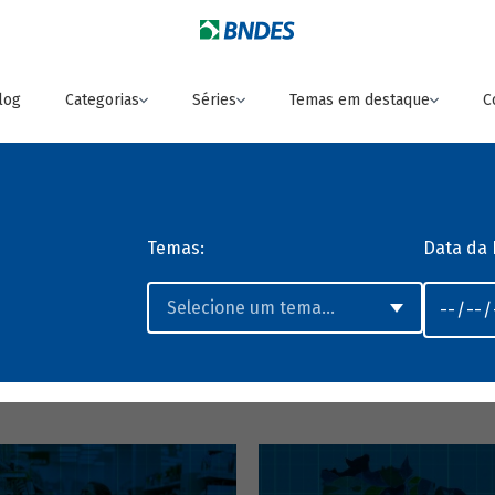
log
Categorias
Séries
Temas em destaque
C
Temas:
Data da 