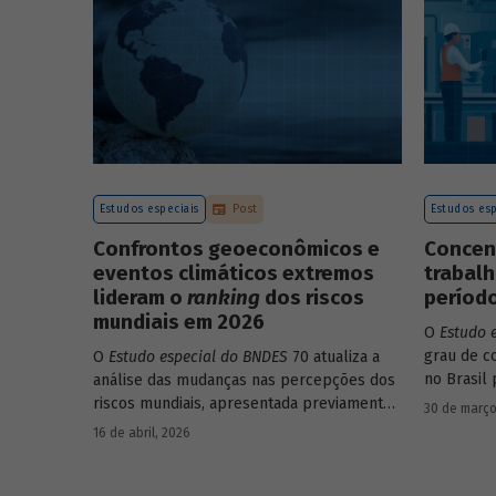
endividamento e alavancagem.
Estudos especiais
Post
Estudos esp
Confrontos geoeconômicos e
Concen
eventos climáticos extremos
trabalh
lideram o
ranking
dos riscos
período
mundiais em 2026
O
Estudo 
grau de c
O
Estudo especial do BNDES
70 atualiza a
no Brasil 
análise das mudanças nas percepções dos
educacion
riscos mundiais, apresentada previamente
30 de março
setores, e
na edição 54/2025, a partir dos relatórios
16 de abril, 2026
Global Risks Report (GRR) de 2023 a 2026,
que analisam as pesquisas de avaliação dos