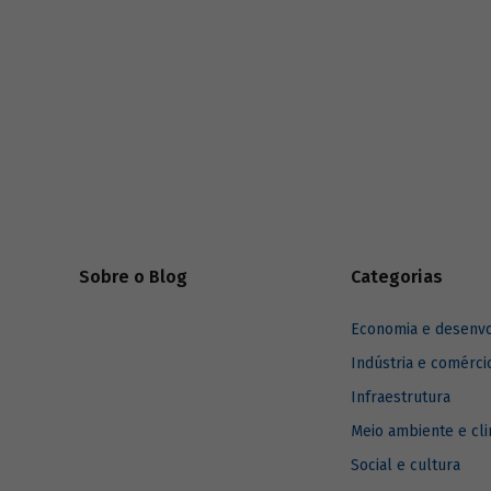
riscos mundiais para o ano em curso e para
dois e dez anos à frente.
Sobre o Blog
Categorias
Economia e desenv
Indústria e comérci
Infraestrutura
Meio ambiente e cl
Social e cultura