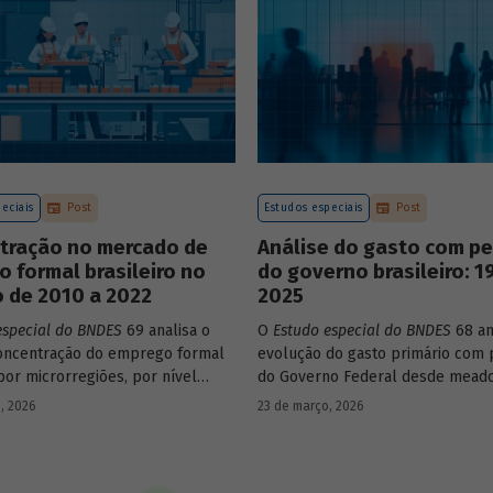
construção de matrizes de insu
estaduais.
eciais
Post
Estudos especiais
Post
tração no mercado de
Análise do gasto com p
o formal brasileiro no
do governo brasileiro: 1
 de 2010 a 2022
2025
especial do BNDES
69 analisa o
O
Estudo especial do BNDES
68 an
oncentração do emprego formal
evolução do gasto primário com 
por microrregiões, por nível
do Governo Federal desde mead
al dos trabalhadores e por
década de 1990, destacando sua 
, 2026
23 de março, 2026
ntre 2010 e 2022.
durante esse período e as muda
recentes em sua composição.