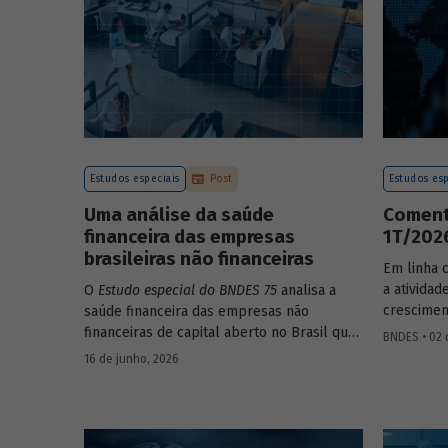
Estudos especiais
Post
Estudos esp
Uma análise da saúde
Coment
financeira das empresas
1T/202
brasileiras não financeiras
Em linha 
a ativida
O
Estudo especial do BNDES 75
analisa a
crescimen
saúde financeira das empresas não
comparaçã
financeiras de capital aberto no Brasil que
BNDES • 02 
imediatame
apresentaram negociação em bolsa de
16 de junho, 2026
sazonalme
valores. Para isso, parte de uma amostra
detalhada
de 265 empresas – excluindo-se o setor de
próximos
finanças e seguros – e de quatro
BNDES 74.
dimensões: lucratividade, solvência,