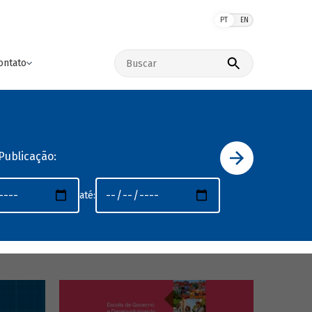
PT
EN
Buscar no site
ontato
Publicação:
até: