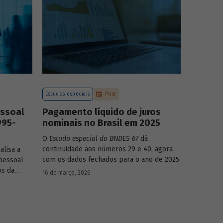
mo-produto
Estudos especiais
Post
essoal
Pagamento líquido de juros
995-
nominais no Brasil em 2025
O
Estudo especial do BNDES 67
dá
continuidade aos números 29 e 40, agora
alisa a
com os dados fechados para o ano de 2025.
pessoal
os da
16 de março, 2026
dinâmica
nças