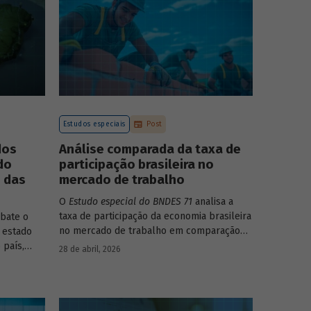
Estudos especiais
Post
dos
Análise comparada da taxa de
do
participação brasileira no
o das
mercado de trabalho
O
Estudo especial do BNDES 71
analisa a
taxa de participação da economia brasileira
bate o
no mercado de trabalho em comparação
 estado
com uma amostra de 15 países de
 país,
28 de abril, 2026
diferentes continentes e estruturas etárias
ncia e
e econômicas distintas.
u setor
da para os
ologia de