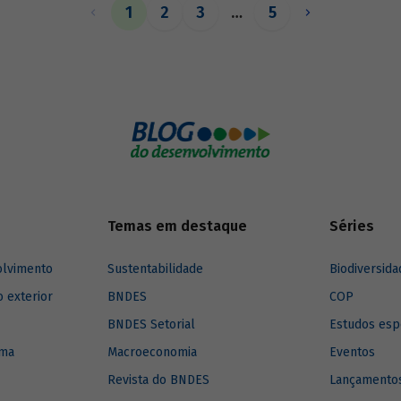
1
2
3
…
5
Temas em destaque
Séries
olvimento
Sustentabilidade
Biodiversida
o exterior
BNDES
COP
BNDES Setorial
Estudos esp
ima
Macroeconomia
Eventos
Revista do BNDES
Lançamentos