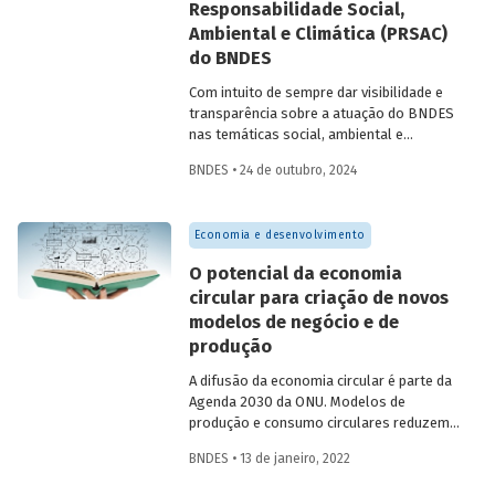
Responsabilidade Social,
Biológica de Kunming-Montreal, em
especial aqueles estabelecidos na
Ambiental e Climática (PRSAC)
Estratégia e Plano de Ação Nacional para
do BNDES
Biodiversidade.
Com intuito de sempre dar visibilidade e
transparência sobre a atuação do BNDES
nas temáticas social, ambiental e
climática, relatório publicado pelo Banco
BNDES • 24 de outubro, 2024
destaca ações que concretizaram as
diretrizes de sua Política de
Responsabilidade Social, Ambiental e
Economia e desenvolvimento
Climática (PRSAC) durante o ano de 2023,
contemplando eventuais
O potencial da economia
desdobramentos no primeiro semestre
circular para criação de novos
de 2024. O documento apresenta
modelos de negócio e de
iniciativas operacionais e não
operacionais realizadas pelo BNDES, bem
produção
como os resultados da apuração dos
A difusão da economia circular é parte da
indicadores de efetividade da política.
Agenda 2030 da ONU. Modelos de
produção e consumo circulares reduzem
a dependência em relação a recursos
BNDES • 13 de janeiro, 2022
naturais não renováveis, auxiliando ainda
na diminuição da degradação ambiental e