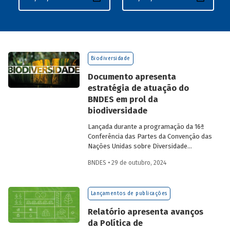
Biodiversidade
Documento apresenta
estratégia de atuação do
BNDES em prol da
biodiversidade
Lançada durante a programação da 16ª
Conferência das Partes da Convenção das
Nações Unidas sobre Diversidade
Biológica (COP 16), que está acontecendo
BNDES • 29 de outubro, 2024
em Cali, na Colômbia, a publicação
Biodiversidade – Compromisso do
BNDES com a natureza
reúne as iniciativas
Lançamentos de publicações
do Banco voltadas ao tema. A atuação do
BNDES busca colaborar para que o Brasil
Relatório apresenta avanços
cumpra os objetivos firmados no âmbito
da Política de
do novo Marco Global da Diversidade