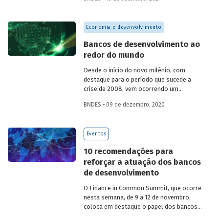
(UFRJ) e Bianca Scarpeline de Castro
(UFRRJ) analisam quais são os principais
provedores e tomadores de recursos
Economia e desenvolvimento
relacionados aos ODS e quais são os
objetivos que mais recebem
Bancos de desenvolvimento ao
financiamento, destacando a importância
redor do mundo
da coordenação entre os diferentes
financiadores e o papel do BNDES nessa
Desde o início do novo milênio, com
empreitada.
destaque para o período que sucede a
crise de 2008, vem ocorrendo um
renascimento dos bancos de
BNDES • 09 de dezembro, 2020
desenvolvimento (BD) como
instrumentos relevantes de política
econômica. Em sintonia com essa
Eventos
tendência e buscando preencher a
necessidade de dados sobre a atuação
10 recomendações para
dessas instituições, o Inse e a
reforçar a atuação dos bancos
AFD desenvolveram em colaboração uma
de desenvolvimento
ampla e inédita base de dados sobre o
tema. Leia o artigo e veja como essas
O Finance in Common Summit, que ocorre
instituições estão distribuídas pelo
nesta semana, de 9 a 12 de novembro,
mundo, em que áreas atuam e de que
coloca em destaque o papel dos bancos
forma contribuem para a promoção dos
públicos de desenvolvimento (BDs) na
ODS da ONU.