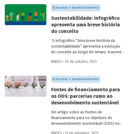
da produção de resíduos. Confira um
Economia e desenvolvimento
resumo do estudo produzido por
analistas do BNDES, que é parte de
Sustentabilidade: infográfico
publicação sobre economia circular a ser
apresenta uma breve história
lançada em fevereiro.
do conceito
O infográfico “Uma breve história da
sustentabilidade” apresenta a evolução
do conceito ao longo do tempo, trazendo
informações sobre os principais marcos
BNDES • 26 de outubro, 2021
no esforço global em prol do
desenvolvimento sustentável.
Economia e desenvolvimento
Fontes de financiamento para
os ODS: parcerias rumo ao
desenvolvimento sustentável
Em artigo sobre as fontes de
financiamento para os objetivos do
desenvolvimento sustentável (ODS) no
Brasil, Carlos Eduardo Frickmann Young
BNDES • 13 de setembro, 2021