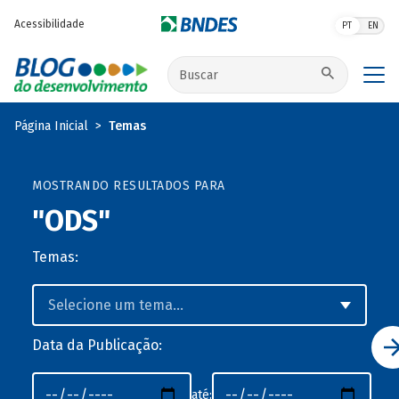
Pular para o conteúdo principal
Acessibilidade
PT
EN
Buscar no site
Página Inicial
Temas
MOSTRANDO RESULTADOS PARA
"ODS"
Temas:
Data da Publicação:
até: