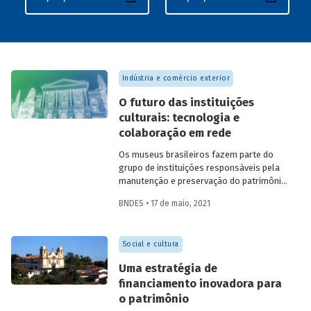
Indústria e comércio exterior
O futuro das instituições
culturais: tecnologia e
colaboração em rede
Os museus brasileiros fazem parte do
grupo de instituições responsáveis pela
manutenção e preservação do patrimônio
cultural e, portanto, da identidade e da
BNDES • 17 de maio, 2021
memória do país. Diante da
transformação digital vivida pelo mundo
nas últimas décadas, essas instituições
Social e cultura
têm a oportunidade de adotar novos
modelos de gestão e de interação com a
Uma estratégia de
sociedade, que favoreçam sua
financiamento inovadora para
longevidade e sustentabilidade financeira.
o patrimônio