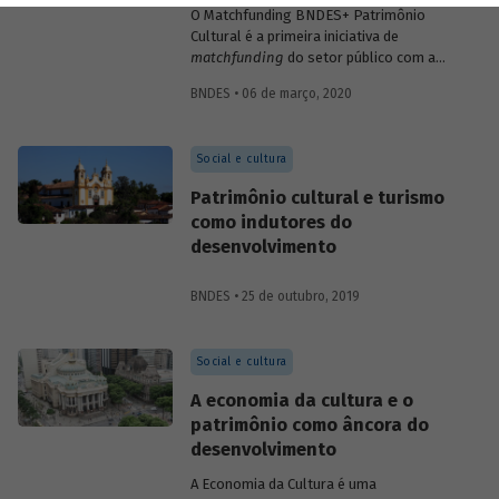
O Matchfunding BNDES+ Patrimônio
Cultural é a primeira iniciativa de
matchfunding
do setor público com a
sociedade civil no Brasil e o maior
BNDES • 06 de março, 2020
programa desse tipo no mundo. A
combinação de recursos públicos com
privados é realizada por meio do
Social e cultura
financiamento coletivo (
crowdfunding
), o
que confere o protagonismo da
Patrimônio cultural e turismo
sociedade na escolha e no financiamento
como indutores do
e acompanhamento dos projetos.
desenvolvimento
BNDES • 25 de outubro, 2019
Social e cultura
A economia da cultura e o
patrimônio como âncora do
desenvolvimento
A Economia da Cultura é uma