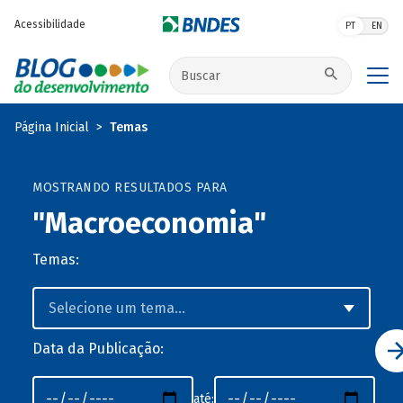
Pular para o conteúdo principal
Acessibilidade
PT
EN
Buscar no site
Página Inicial
Temas
MOSTRANDO RESULTADOS PARA
"Macroeconomia"
Temas:
Data da Publicação:
até: