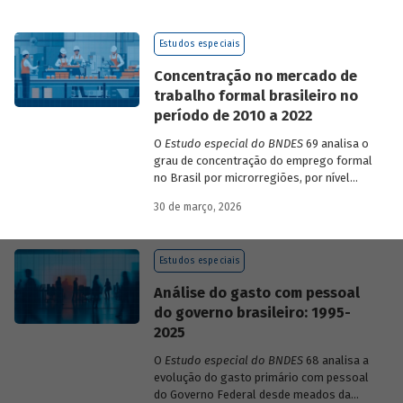
de 2023 a 2026, que analisam as
pesquisas de avaliação dos riscos
Estudos especiais
mundiais para o ano em curso e para dois
e dez anos à frente.
Concentração no mercado de
trabalho formal brasileiro no
período de 2010 a 2022
O
Estudo especial do BNDES
69 analisa o
grau de concentração do emprego formal
no Brasil por microrregiões, por nível
educacional dos trabalhadores e por
30 de março, 2026
setores, entre 2010 e 2022.
Estudos especiais
Análise do gasto com pessoal
do governo brasileiro: 1995-
2025
O
Estudo especial do BNDES
68 analisa a
evolução do gasto primário com pessoal
do Governo Federal desde meados da