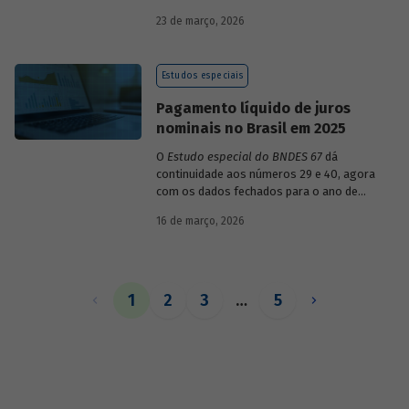
década de 1990, destacando sua dinâmica
23 de março, 2026
durante esse período e as mudanças
recentes em sua composição.
Estudos especiais
Pagamento líquido de juros
nominais no Brasil em 2025
O
Estudo especial do BNDES 67
dá
continuidade aos números 29 e 40, agora
com os dados fechados para o ano de
2025.
16 de março, 2026
1
2
3
…
5