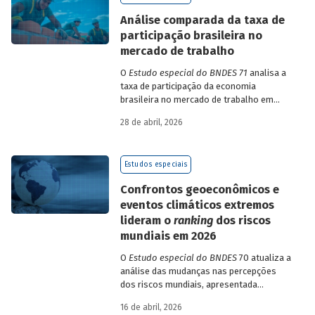
de insumo-produto estaduais.
Análise comparada da taxa de
participação brasileira no
mercado de trabalho
O
Estudo especial do BNDES 71
analisa a
taxa de participação da economia
brasileira no mercado de trabalho em
comparação com uma amostra de 15
28 de abril, 2026
países de diferentes continentes e
estruturas etárias e econômicas
distintas.
Estudos especiais
Confrontos geoeconômicos e
eventos climáticos extremos
lideram o
ranking
dos riscos
mundiais em 2026
O
Estudo especial do BNDES
70 atualiza a
análise das mudanças nas percepções
dos riscos mundiais, apresentada
previamente na edição 54/2025, a partir
16 de abril, 2026
dos relatórios Global Risks Report (GRR)