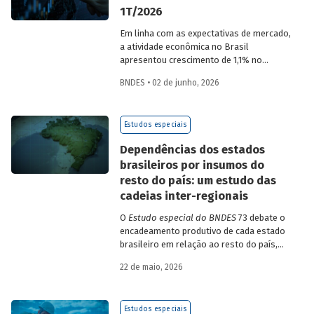
1T/2026
Em linha com as expectativas de mercado,
a atividade econômica no Brasil
apresentou crescimento de 1,1% no
1T/2026 na comparação com o trimestre
BNDES • 02 de junho, 2026
imediatamente anterior, na série ajustada
sazonalmente. Confira uma análise
detalhada e uma previsão para os
Estudos especiais
próximos meses no
Estudo especial do
BNDES 74.
Dependências dos estados
brasileiros por insumos do
resto do país: um estudo das
cadeias inter-regionais
O
Estudo especial do BNDES
73 debate o
encadeamento produtivo de cada estado
brasileiro em relação ao resto do país,
analisando seu nível de dependência e
22 de maio, 2026
quanto o estímulo a um estado ou setor
econômico pode gerar de demanda para
os demais. Para isso usa uma
Estudos especiais
metodologia de construção de matrizes