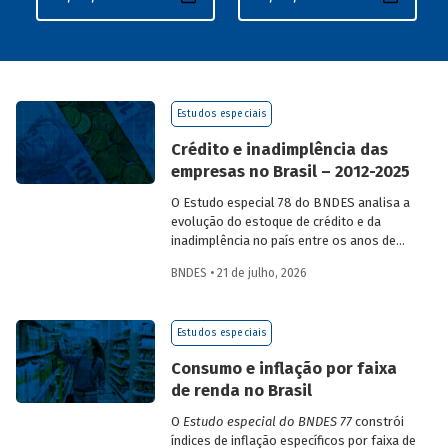
Estudos especiais
Crédito e inadimplência das
empresas no Brasil – 2012-2025
O Estudo especial 78 do BNDES analisa a
evolução do estoque de crédito e da
inadimplência no país entre os anos de
2012 e 2025, explorando dois recortes
BNDES • 21 de julho, 2026
analíticos complementares: o porte da
empresa e o setor de atividade
econômica.
Estudos especiais
Consumo e inflação por faixa
de renda no Brasil
O
Estudo especial do BNDES 77
constrói
índices de inflação específicos por faixa de