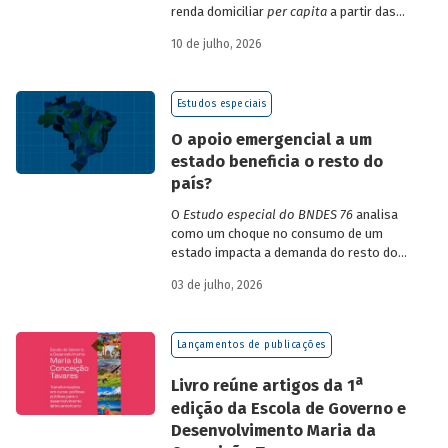
renda domiciliar
per capita
a partir das
estruturas de consumo da POF 2017-2018
10 de julho, 2026
associadas às variações de preços dos
itens que compõem o IPCA. Emprega
ainda os microdados da Pnad Contínua
Estudos especiais
para analisar a evolução da renda dos
decis durante o período.
O apoio emergencial a um
estado beneficia o resto do
país?
O
Estudo especial do BNDES 76
analisa
como um choque no consumo de um
estado impacta a demanda do resto do
país, usando como exemplo o caso do Rio
03 de julho, 2026
Grande do Sul.
Lançamentos de publicações
a
Livro reúne artigos da 1
edição da Escola de Governo e
Desenvolvimento Maria da