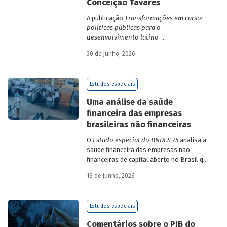
Conceição Tavares
A publicação
Transformações em curso:
políticas públicas para o
desenvolvimento latino-
americano
compila trabalhos da 1ª edição
30 de junho, 2026
da Escola de Governo e Desenvolvimento
Maria da Conceição Tavares.
Estudos especiais
Uma análise da saúde
financeira das empresas
brasileiras não financeiras
O
Estudo especial do BNDES 75
analisa a
saúde financeira das empresas não
financeiras de capital aberto no Brasil que
apresentaram negociação em bolsa de
16 de junho, 2026
valores. Para isso, parte de uma amostra
de 265 empresas – excluindo-se o setor
de finanças e seguros – e de quatro
Estudos especiais
dimensões: lucratividade, solvência,
endividamento e alavancagem.
Comentários sobre o PIB do