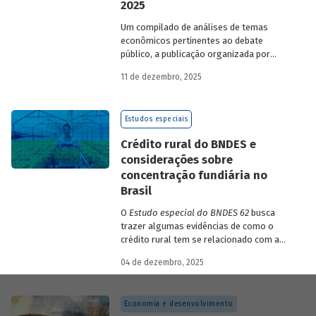
2025
Um compilado de análises de temas
econômicos pertinentes ao debate
público, a publicação organizada por
Gilberto Borça e José Antônio Pereira de
11 de dezembro, 2025
Souza, economistas do BNDES, reúne 25
textos da série
Estudos especiais do
BNDES
divulgados ao longo de 2025.
Estudos especiais
Crédito rural do BNDES e
considerações sobre
concentração fundiária no
Brasil
O
Estudo especial do BNDES 62
busca
trazer algumas evidências de como o
crédito rural tem se relacionado com a
concentração de terras no país e qual o
04 de dezembro, 2025
papel desempenhado pelo BNDES.
Economia e desenvolvimento