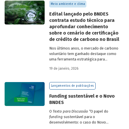
Meio ambiente e clima
Edital lançado pelo BNDES
contrata estudo técnico para
aprofundar conhecimento
sobre o cenário de certificação
de crédito de carbono no Brasil
Nos últimos anos, o mercado de carbono
voluntário tem ganhado destaque como
uma ferramenta estratégica para
empresas que buscam reduzir sua pegada
19 de janeiro, 2026
de carbono e demonstrar compromisso
climático.
Lançamentos de publicações
Funding sustentável e o Novo
BNDES
O
Texto para Discussão
“
O papel do
funding
sustentável para o
desenvolvimento: o caso do Novo
BNDES
”
, de autoria de João Emboava Vaz,