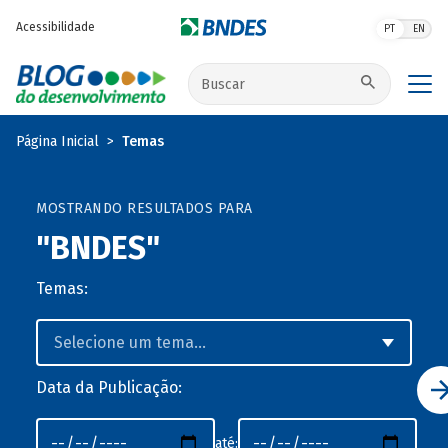
Pular para o conteúdo principal
Acessibilidade
PT
EN
Buscar no site
Página Inicial
Temas
MOSTRANDO RESULTADOS PARA
"BNDES"
Temas:
Data da Publicação:
até: