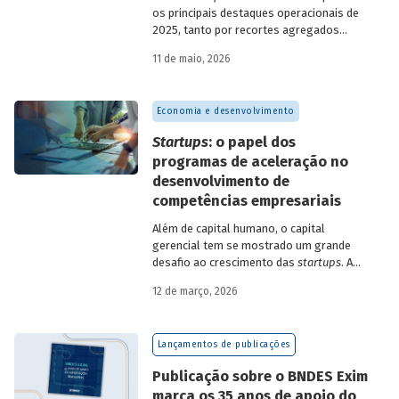
os principais destaques operacionais de
2025, tanto por recortes agregados
quanto em relação a atuações mais
11 de maio, 2026
específicas do Banco.
Economia e desenvolvimento
Startups
: o papel dos
programas de aceleração no
desenvolvimento de
competências empresariais
Além de capital humano, o capital
gerencial tem se mostrado um grande
desafio ao crescimento das
startups
. A
avaliação do BNDES Garagem demonstra
12 de março, 2026
como programas de aceleração têm
contribuído para a superação desse
desafio.
Lançamentos de publicações
Publicação sobre o BNDES Exim
marca os 35 anos de apoio do