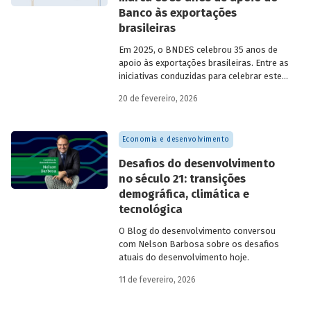
Banco às exportações
brasileiras
Em 2025, o BNDES celebrou 35 anos de
apoio às exportações brasileiras. Entre as
iniciativas conduzidas para celebrar este
marco, relevante tanto para a instituição
20 de fevereiro, 2026
quanto para a história do
desenvolvimento econômico e social do
Brasil, está o lançamento da publicação
Economia e desenvolvimento
“BNDES Exim: 35 anos de apoio às
exportações brasileiras”.
Desafios do desenvolvimento
no século 21: transições
demográfica, climática e
tecnológica
O Blog do desenvolvimento conversou
com Nelson Barbosa sobre os desafios
atuais do desenvolvimento hoje.
11 de fevereiro, 2026