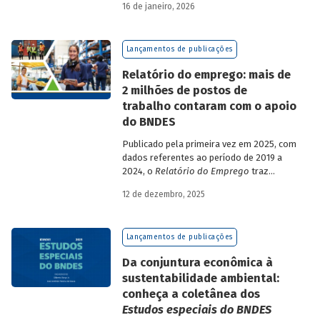
16 de janeiro, 2026
analisa a estratégia de diversificação das
fontes de recursos adotada pelo BNDES
diante dos atuais desafios de
Lançamentos de publicações
sustentabilidade social, ambiental e
climática.
Relatório do emprego: mais de
2 milhões de postos de
trabalho contaram com o apoio
do BNDES
Publicado pela primeira vez em 2025, com
dados referentes ao período de 2019 a
2024, o
Relatório do Emprego
traz
resultados relativos às contribuições da
12 de dezembro, 2025
atuação do Banco sobre o mercado de
trabalho, especificamente sobre os
empregos da economia.
Lançamentos de publicações
Da conjuntura econômica à
sustentabilidade ambiental:
conheça a coletânea dos
Estudos especiais do BNDES