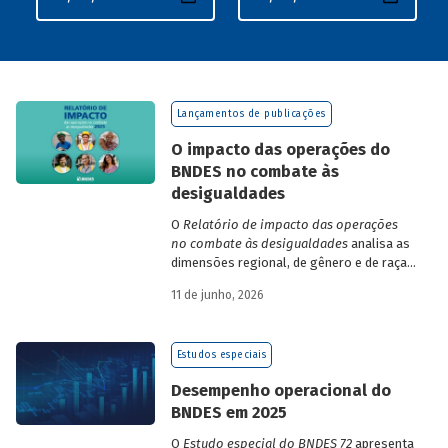
Lançamentos de publicações
O impacto das operações do
BNDES no combate às
desigualdades
O
Relatório de impacto das operações
no combate às desigualdades
analisa as
dimensões regional, de gênero e de raça,
que contribuem para a elevada
11 de junho, 2026
desigualdade de renda no Brasil, no
contexto das operações de crédito do
BNDES.
Estudos especiais
Desempenho operacional do
BNDES em 2025
O
Estudo especial do BNDES 72
apresenta