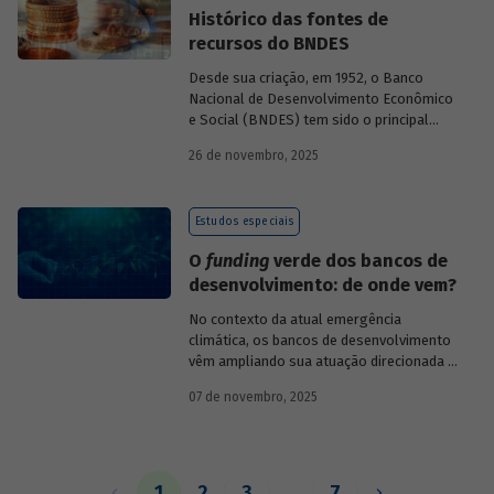
Histórico das fontes de
recursos do BNDES
Desde sua criação, em 1952, o Banco
Nacional de Desenvolvimento Econômico
e Social (BNDES) tem sido o principal
financiador do desenvolvimento
26 de novembro, 2025
brasileiro, ocupando um espaço central
na economia do país, principalmente em
momentos de crise, como as de 2008 e
Estudos especiais
da Covid-19, e no combate à emergência
climática. Para exercer esse papel, no
O
funding
verde dos bancos de
entanto, são necessárias sólidas fontes
desenvolvimento: de onde vem?
de recursos.
No contexto da atual emergência
climática, os bancos de desenvolvimento
vêm ampliando sua atuação direcionada à
descarbonização e preservação ambiental
07 de novembro, 2025
e, consequentemente, buscado novas
fontes de recursos para esse fim. O
Estudo especial do BNDES 61
analisa de
onde vem o
funding
verde dos principais
bancos de desenvolvimento, comparando
1
2
3
…
7