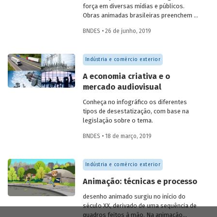
força em diversas mídias e públicos.
Obras animadas brasileiras preenchem o
horário nobre dos canais de TV paga e
BNDES • 26 de junho, 2019
passam a aparecer nos cinemas
nacionais. Elas também vêm recebendo
indicações e ganhando os principais
Indústria e comércio exterior
prêmios da animação mundial, caso de
séries como
O Show da Luna
e
S.O.S. Fada
A economia criativa e o
Manu
, indicadas ao Emmy Kids, e dos
mercado audiovisual
filmes
Uma história de amor e fúria
e
O
menino e o mundo
, vencedores do
Conheça no infográfico os diferentes
Festival de Annecy em 2013 e 2014,
tipos de desestatização, com base na
respectivamente. Confira no infográfico
legislação sobre o tema.
que preparamos os principais números do
mercado consumidor de animação no
BNDES • 18 de março, 2019
Brasil.
Indústria e comércio exterior
Animação: técnicas e processo
desenho animado surgiu no início do
século XX, derivado de uma sequência de
quadros feitos à mão. Na animação