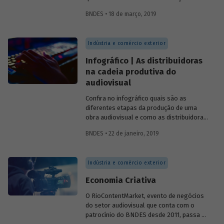
manual a ilustração é feita com lápis e
BNDES • 18 de março, 2019
papel e cada pose da personagem é
desenhada separadamente para a criação
de uma sequência lógica que dá a
Indústria e comércio exterior
impressão de movimento. Atualmente,
com o avanço da computação, raras são
Infográfico | As distribuidoras
as animações manuais feitas para
na cadeia produtiva do
comercialização no cinema ou na TV.
audiovisual
Surgida na década de 1970, a computação
gráfica possibilitou auxiliar o processo
Confira no infográfico quais são as
produtivo de animação, aumentando a
diferentes etapas da produção de uma
produtividade, dado que não é mais
obra audiovisual e como as distribuidoras
necessário contornar e pintar
se inserem nesse processo.
repetidamente todo quadro à mão, o que
BNDES • 22 de janeiro, 2019
reduz o tempo de renderização [Yoon
(2008)].
Indústria e comércio exterior
Economia Criativa
O RioContentMarket, evento de negócios
do setor audiovisual que conta com o
patrocínio do BNDES desde 2011, passa a