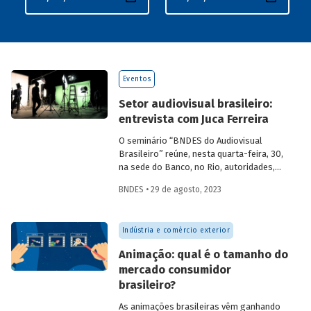
Eventos
Setor audiovisual brasileiro:
entrevista com Juca Ferreira
O seminário “BNDES do Audiovisual
Brasileiro” reúne, nesta quarta-feira, 30,
na sede do Banco, no Rio, autoridades,
especialistas e profissionais para refletir,
BNDES • 29 de agosto, 2023
discutir e propor ações para o setor
audiovisual a partir de uma estratégia de
desenvolvimento nacional. Para saber
Indústria e comércio exterior
mais sobre a importância da retomada
dessa indústria para a economia do país,
Animação: qual é o tamanho do
entrevistamos Juca Ferreira, assessor da
mercado consumidor
presidência do BNDES e ex-Ministro de
brasileiro?
Estado da Cultura.
As animações brasileiras vêm ganhando