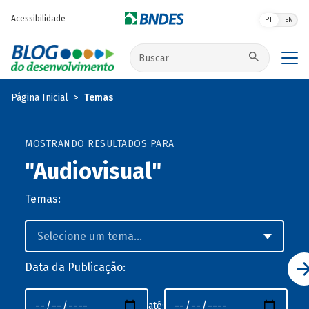
Pular para o conteúdo principal
Acessibilidade
PT
EN
Buscar no site
Página Inicial
Temas
MOSTRANDO RESULTADOS PARA
"Audiovisual"
Temas:
Data da Publicação:
até: