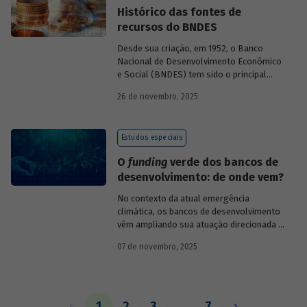
Histórico das fontes de
recursos do BNDES
Desde sua criação, em 1952, o Banco
Nacional de Desenvolvimento Econômico
e Social (BNDES) tem sido o principal
financiador do desenvolvimento
26 de novembro, 2025
brasileiro, ocupando um espaço central
na economia do país, principalmente em
momentos de crise, como as de 2008 e
Estudos especiais
da Covid-19, e no combate à emergência
climática. Para exercer esse papel, no
O
funding
verde dos bancos de
entanto, são necessárias sólidas fontes
desenvolvimento: de onde vem?
de recursos.
No contexto da atual emergência
climática, os bancos de desenvolvimento
vêm ampliando sua atuação direcionada à
descarbonização e preservação ambiental
07 de novembro, 2025
e, consequentemente, buscado novas
fontes de recursos para esse fim. O
Estudo especial do BNDES 61
analisa de
onde vem o
funding
verde dos principais
bancos de desenvolvimento, comparando
1
2
3
…
7