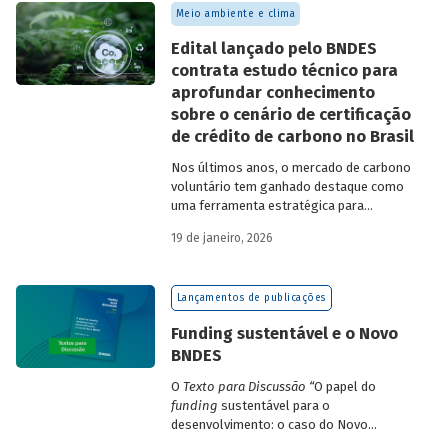
Meio ambiente e clima
Edital lançado pelo BNDES
contrata estudo técnico para
aprofundar conhecimento
sobre o cenário de certificação
de crédito de carbono no Brasil
Nos últimos anos, o mercado de carbono
voluntário tem ganhado destaque como
uma ferramenta estratégica para
empresas que buscam reduzir sua pegada
19 de janeiro, 2026
de carbono e demonstrar compromisso
climático.
Lançamentos de publicações
Funding sustentável e o Novo
BNDES
O
Texto para Discussão
“
O papel do
funding
sustentável para o
desenvolvimento: o caso do Novo
BNDES
”
, de autoria de João Emboava Vaz,