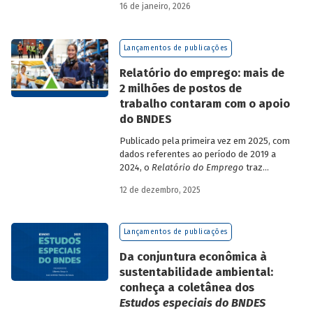
16 de janeiro, 2026
analisa a estratégia de diversificação das
fontes de recursos adotada pelo BNDES
diante dos atuais desafios de
Lançamentos de publicações
sustentabilidade social, ambiental e
climática.
Relatório do emprego: mais de
2 milhões de postos de
trabalho contaram com o apoio
do BNDES
Publicado pela primeira vez em 2025, com
dados referentes ao período de 2019 a
2024, o
Relatório do Emprego
traz
resultados relativos às contribuições da
12 de dezembro, 2025
atuação do Banco sobre o mercado de
trabalho, especificamente sobre os
empregos da economia.
Lançamentos de publicações
Da conjuntura econômica à
sustentabilidade ambiental:
conheça a coletânea dos
Estudos especiais do BNDES