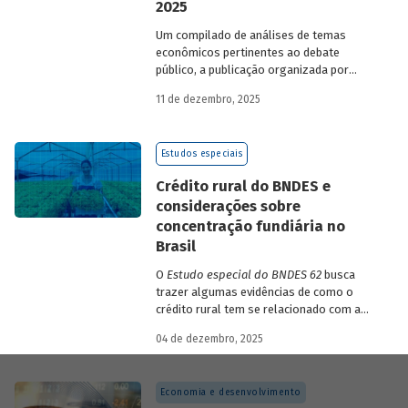
2025
Um compilado de análises de temas
econômicos pertinentes ao debate
público, a publicação organizada por
Gilberto Borça e José Antônio Pereira de
11 de dezembro, 2025
Souza, economistas do BNDES, reúne 25
textos da série
Estudos especiais do
BNDES
divulgados ao longo de 2025.
Estudos especiais
Crédito rural do BNDES e
considerações sobre
concentração fundiária no
Brasil
O
Estudo especial do BNDES 62
busca
trazer algumas evidências de como o
crédito rural tem se relacionado com a
concentração de terras no país e qual o
04 de dezembro, 2025
papel desempenhado pelo BNDES.
Economia e desenvolvimento