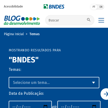
Pular para o conteúdo principal
Acessibilidade
PT
EN
Buscar no site
Página Inicial
Temas
MOSTRANDO RESULTADOS PARA
"BNDES"
Temas:
Data da Publicação:
até: