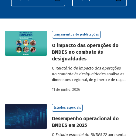
Lançamentos de publicações
O impacto das operações do
BNDES no combate às
desigualdades
O
Relatório de impacto das operações
no combate às desigualdades
analisa as
dimensões regional, de gênero e de raça,
que contribuem para a elevada
11 de junho, 2026
desigualdade de renda no Brasil, no
contexto das operações de crédito do
BNDES.
Estudos especiais
Desempenho operacional do
BNDES em 2025
O
Estudo especial do BNDES 72
apresenta