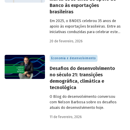
Banco às exportações
brasileiras
Em 2025, o BNDES celebrou 35 anos de
apoio às exportações brasileiras. Entre as
iniciativas conduzidas para celebrar este
marco, relevante tanto para a instituição
20 de fevereiro, 2026
quanto para a história do
desenvolvimento econômico e social do
Brasil, está o lançamento da publicação
Economia e desenvolvimento
“BNDES Exim: 35 anos de apoio às
exportações brasileiras”.
Desafios do desenvolvimento
no século 21: transições
demográfica, climática e
tecnológica
O Blog do desenvolvimento conversou
com Nelson Barbosa sobre os desafios
atuais do desenvolvimento hoje.
11 de fevereiro, 2026