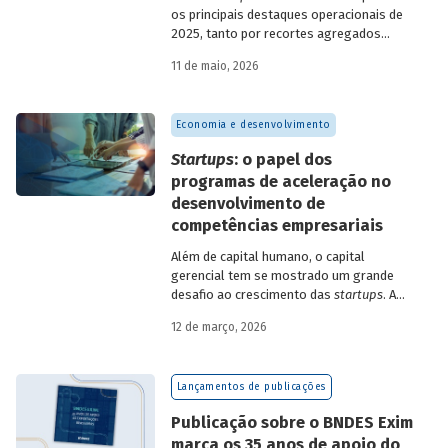
os principais destaques operacionais de
2025, tanto por recortes agregados
quanto em relação a atuações mais
11 de maio, 2026
específicas do Banco.
Economia e desenvolvimento
Startups
: o papel dos
programas de aceleração no
desenvolvimento de
competências empresariais
Além de capital humano, o capital
gerencial tem se mostrado um grande
desafio ao crescimento das
startups
. A
avaliação do BNDES Garagem demonstra
12 de março, 2026
como programas de aceleração têm
contribuído para a superação desse
desafio.
Lançamentos de publicações
Publicação sobre o BNDES Exim
marca os 35 anos de apoio do