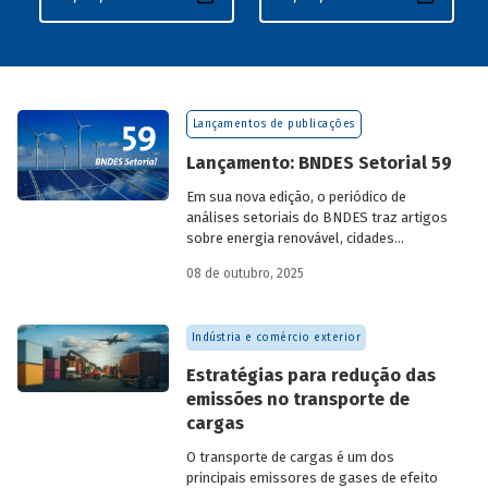
Lançamentos de publicações
Lançamento: BNDES Setorial 59
Em sua nova edição, o periódico de
análises setoriais do BNDES traz artigos
sobre energia renovável, cidades
resilientes, gestão de resíduos sólidos
08 de outubro, 2025
urbanos (RSU) e exportação.
Indústria e comércio exterior
Estratégias para redução das
emissões no transporte de
cargas
O transporte de cargas é um dos
principais emissores de gases de efeito