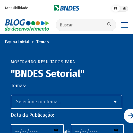
Pular para o conteúdo principal
Acessibilidade
PT
EN
Buscar no site
Página Inicial
Temas
MOSTRANDO RESULTADOS PARA
"BNDES Setorial"
Temas:
Data da Publicação:
até: