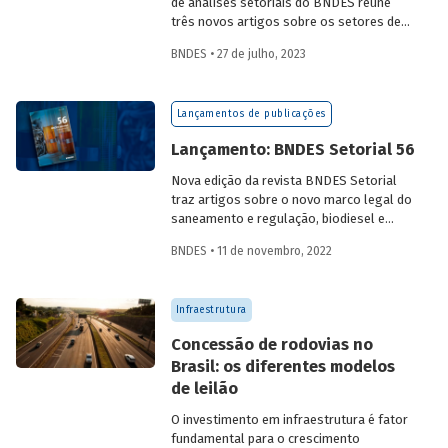
de análises setoriais do BNDES reúne
três novos artigos sobre os setores de
logística, agroindústria e aeroespaço e
BNDES • 27 de julho, 2023
defesa. Saiba mais e acesse os estudos
da edição 57.
Lançamentos de publicações
Lançamento: BNDES Setorial 56
Nova edição da revista BNDES Setorial
traz artigos sobre o novo marco legal do
saneamento e regulação, biodiesel e
diesel verde no Brasil, e o papel do
BNDES • 11 de novembro, 2022
leasing
de aeronaves no setor de
aviação.
Infraestrutura
Concessão de rodovias no
Brasil: os diferentes modelos
de leilão
O investimento em infraestrutura é fator
fundamental para o crescimento