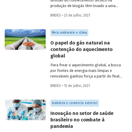
difusão do conhecimento técnico na
produção de biogás têm levado a uma
rápida expansão no número de plantas
BNDES • 23 de julho, 2021
em operação e no volume produzido no
país. Esse crescimento, contudo, ainda é
tímido diante do potencial de geração que
Meio ambiente e clima
um país com um agronegócio tão
desenvolvido pode atingir. Entenda como
O papel do gás natural na
resíduos e efluentes das diferentes
contenção do aquecimento
atividades agropecuárias podem
global
contribuir para ampliar a geração de
biogás no setor.
Para frear o aquecimento global, a busca
por fontes de energia mais limpas e
renováveis ganhou força a partir do final
do século XX, contribuindo para o esforço
BNDES • 13 de julho, 2021
mundial de redução das emissões de CO
.
2
Em um contexto em que a demanda
energética segue crescendo, o gás
Indústria e comércio exterior
natural desponta como combustível
capaz de apoiar a transição para a
Inovação no setor de saúde
economia de baixo carbono, aproveitando
brasileiro no combate à
a infraestrutura já existente com menor
pandemia
impacto ambiental do que outros