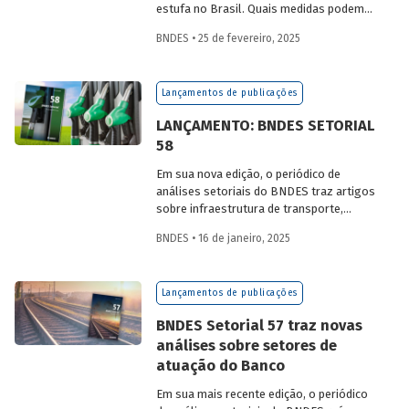
estufa no Brasil. Quais medidas podem
ser adotadas para reduzir seu impacto
BNDES • 25 de fevereiro, 2025
ambiental? Confira as estratégias que
podem tornar o setor mais sustentável.
Lançamentos de publicações
LANÇAMENTO: BNDES SETORIAL
58
Em sua nova edição, o periódico de
análises setoriais do BNDES traz artigos
sobre infraestrutura de transporte,
mobilidade urbana, combustíveis
BNDES • 16 de janeiro, 2025
sustentáveis, mercado de aeronaves,
saúde e agroindústria.
Lançamentos de publicações
BNDES Setorial 57 traz novas
análises sobre setores de
atuação do Banco
Em sua mais recente edição, o periódico