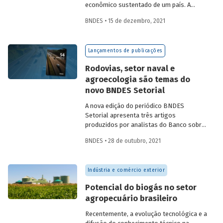
econômico sustentado de um país. A
partir da década de 1990, no Brasil, as
BNDES • 15 de dezembro, 2021
concessões rodoviárias começaram a ser
utilizadas para reduzir a despesa pública,
sem comprometer os investimentos no
Lançamentos de publicações
setor. Saiba mais sobre os diferentes
modelos de leilão adotados nas
Rodovias, setor naval e
concessões de rodovias realizadas no
agroecologia são temas do
país.
novo BNDES Setorial
A nova edição do periódico BNDES
Setorial apresenta três artigos
produzidos por analistas do Banco sobre
concessões rodoviárias, indústria naval e
BNDES • 28 de outubro, 2021
agroecologia, importantes áreas do
desenvolvimento brasileiro. Saiba mais
sobre os artigos e confira a publicação
Indústria e comércio exterior
completa.
Potencial do biogás no setor
agropecuário brasileiro
Recentemente, a evolução tecnológica e a