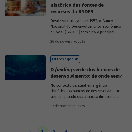
Histórico das fontes de
recursos do BNDES
Desde sua criação, em 1952, o Banco
Nacional de Desenvolvimento Econômico
e Social (BNDES) tem sido o principal
financiador do desenvolvimento
26 de novembro, 2025
brasileiro, ocupando um espaço central
na economia do país, principalmente em
momentos de crise, como as de 2008 e
Estudos especiais
da Covid-19, e no combate à emergência
climática. Para exercer esse papel, no
O
funding
verde dos bancos de
entanto, são necessárias sólidas fontes
desenvolvimento: de onde vem?
de recursos.
No contexto da atual emergência
climática, os bancos de desenvolvimento
vêm ampliando sua atuação direcionada à
descarbonização e preservação ambiental
07 de novembro, 2025
e, consequentemente, buscado novas
fontes de recursos para esse fim. O
Estudo especial do BNDES 61
analisa de
onde vem o
funding
verde dos principais
bancos de desenvolvimento, comparando
1
2
3
…
7