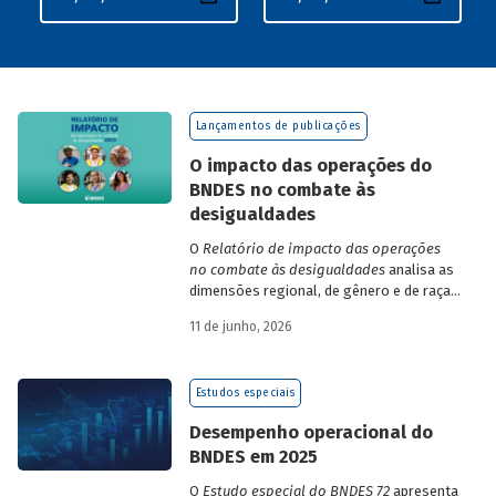
Lançamentos de publicações
O impacto das operações do
BNDES no combate às
desigualdades
O
Relatório de impacto das operações
no combate às desigualdades
analisa as
dimensões regional, de gênero e de raça,
que contribuem para a elevada
11 de junho, 2026
desigualdade de renda no Brasil, no
contexto das operações de crédito do
BNDES.
Estudos especiais
Desempenho operacional do
BNDES em 2025
O
Estudo especial do BNDES 72
apresenta