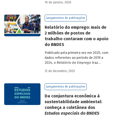
16 de janeiro, 2026
analisa a estratégia de diversificação das
fontes de recursos adotada pelo BNDES
diante dos atuais desafios de
Lançamentos de publicações
sustentabilidade social, ambiental e
climática.
Relatório do emprego: mais de
2 milhões de postos de
trabalho contaram com o apoio
do BNDES
Publicado pela primeira vez em 2025, com
dados referentes ao período de 2019 a
2024, o
Relatório do Emprego
traz
resultados relativos às contribuições da
12 de dezembro, 2025
atuação do Banco sobre o mercado de
trabalho, especificamente sobre os
empregos da economia.
Lançamentos de publicações
Da conjuntura econômica à
sustentabilidade ambiental:
conheça a coletânea dos
Estudos especiais do BNDES