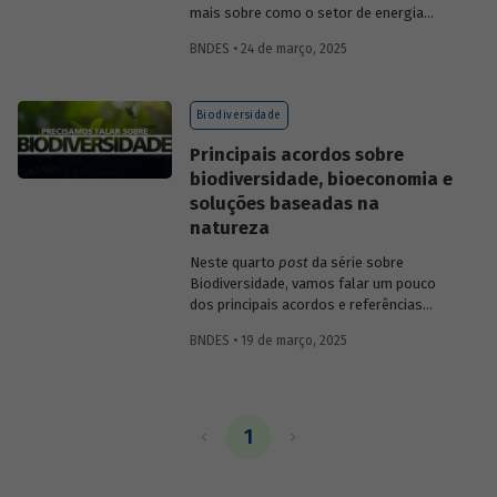
mais sobre como o setor de energia
impacta e depende da natureza.
BNDES • 24 de março, 2025
Biodiversidade
Principais acordos sobre
biodiversidade, bioeconomia e
soluções baseadas na
natureza
Neste quarto
post
da série sobre
Biodiversidade, vamos falar um pouco
dos principais acordos e referências
sobre o tema, bem como das
BNDES • 19 de março, 2025
oportunidades da bioeconomia e das
soluções baseadas na natureza.
1