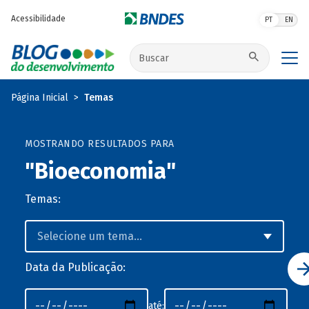
Pular para o conteúdo principal
Acessibilidade
PT
EN
Buscar no site
Página Inicial
Temas
MOSTRANDO RESULTADOS PARA
"Bioeconomia"
Temas:
Data da Publicação:
até: