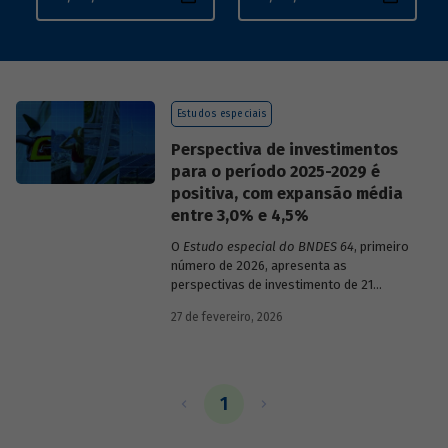
Estudos especiais
Perspectiva de investimentos
para o período 2025-2029 é
positiva, com expansão média
entre 3,0% e 4,5%
O
Estudo especial do BNDES 64
, primeiro
número de 2026, apresenta as
perspectivas de investimento de 21
setores da economia brasileira para o
27 de fevereiro, 2026
período de 2025 a 2029.
1