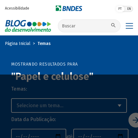
Pular para o conteúdo principal
Acessibilidade
PT
EN
Buscar no site
Página Inicial
Temas
MOSTRANDO RESULTADOS PARA
"Papel e celulose"
Temas:
Data da Publicação:
até: