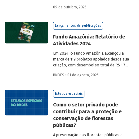
a partir da compra de créditos gerados
09 de outubro, 2025
por projetos de redução de emissões
e/ou de captura de carbono. O BNDES e o
MMA realizaram uma consulta pública
Lançamentos de publicações
sobre a certificação de carbono no
mercado voluntário do Brasil e reuniram
Fundo Amazônia: Relatório de
contribuições da sociedade civil,
Atividades 2024
especialistas e entidades do setor
visando avaliar os desafios e
Em 2024, o Fundo Amazônia alcançou a
oportunidades desse mercado. Conheça
marca de 119 projetos apoiados desde sua
os resultados.
criação, com desembolso total de R$ 1,76
bilhão. Informações detalhadas sobre
BNDES • 01 de agosto, 2025
sua atuação e os projetos estão reunidas
no relatório 2024.
Estudos especiais
Como o setor privado pode
contribuir para a proteção e
conservação de florestas
públicas?
A preservação das florestas públicas e