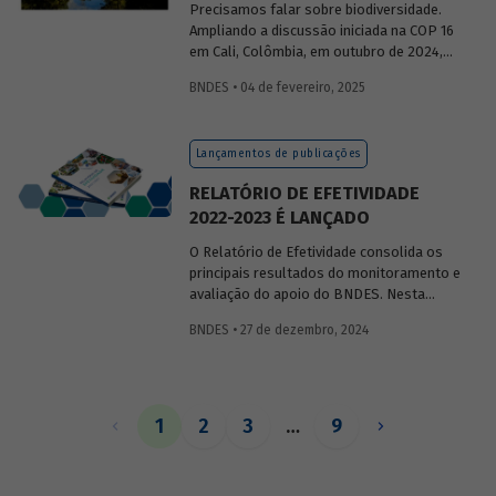
Precisamos falar sobre biodiversidade.
Ampliando a discussão iniciada na COP 16
em Cali, Colômbia, em outubro de 2024,
publicaremos uma série de posts
BNDES • 04 de fevereiro, 2025
(anteriormente divulgados sob forma de
newsletter
) sobre diversidade biológica,
os conceitos a ela relacionados, o
Lançamentos de publicações
contexto atual das discussões sobre o
tema e uma análise de como alguns
RELATÓRIO DE EFETIVIDADE
setores se relacionam com o assunto.
2022-2023 É LANÇADO
O Relatório de Efetividade consolida os
principais resultados do monitoramento e
avaliação do apoio do BNDES. Nesta
edição, são apresentados o desempenho
BNDES • 27 de dezembro, 2024
operacional, as entregas e os impactos
do apoio do Banco no biênio.
1
2
3
…
9