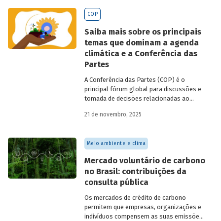
BNDES
divulgados ao longo de 2025.
COP
Saiba mais sobre os principais
temas que dominam a agenda
climática e a Conferência das
Partes
A Conferência das Partes (COP) é o
principal fórum global para discussões e
tomada de decisões relacionadas ao
enfrentamento da crise climática. Tendo
21 de novembro, 2025
em vista a urgência cada vez maior do
tema, o principal objetivo é garantir que
as discussões das mesas de negociações
Meio ambiente e clima
saiam do discurso e resultem em
compromissos, planos de ações e metas,
Mercado voluntário de carbono
com prazos e recursos definidos.
no Brasil: contribuições da
consulta pública
Os mercados de crédito de carbono
permitem que empresas, organizações e
indivíduos compensem as suas emissões