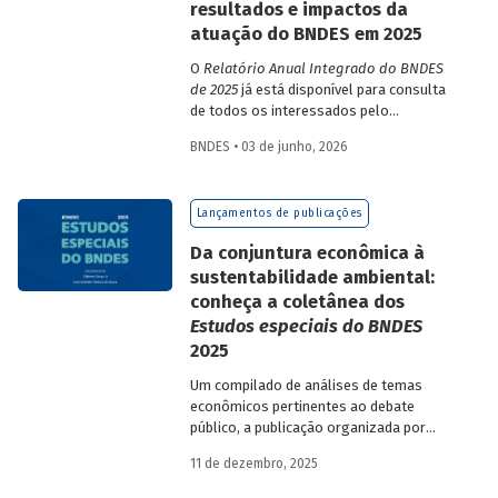
resultados e impactos da
atuação do BNDES em 2025
O
Relatório Anual Integrado do BNDES
de 2025
já está disponível para consulta
de todos os interessados pelo
desempenho do Banco, bem como por
BNDES • 03 de junho, 2026
sua prestação de contas. O documento
apresenta as ações realizadas, os
principais resultados, os impactos de sua
Lançamentos de publicações
atuação no ano, e mostra como o BNDES
permanece crescendo de forma
Da conjuntura econômica à
consistente e sólida, mesmo diante de
sustentabilidade ambiental:
cenários desafiadores.
conheça a coletânea dos
Estudos especiais do BNDES
2025
Um compilado de análises de temas
econômicos pertinentes ao debate
público, a publicação organizada por
Gilberto Borça e José Antônio Pereira de
11 de dezembro, 2025
Souza, economistas do BNDES, reúne 25
textos da série
Estudos especiais do