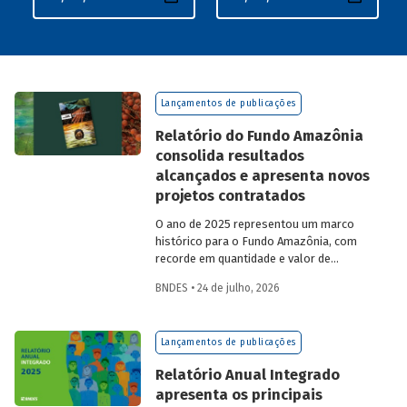
Lançamentos de publicações
Relatório do Fundo Amazônia
consolida resultados
alcançados e apresenta novos
projetos contratados
O ano de 2025 representou um marco
histórico para o Fundo Amazônia, com
recorde em quantidade e valor de
projetos aprovados, assim como em
BNDES • 24 de julho, 2026
desembolsos: foram 22 operações
aprovadas, no valor total de R$ 2,2
bilhões, além de R$ 387 milhões
Lançamentos de publicações
desembolsados. Ainda no período, foram
contratados 25 novos projetos.
Relatório Anual Integrado
apresenta os principais