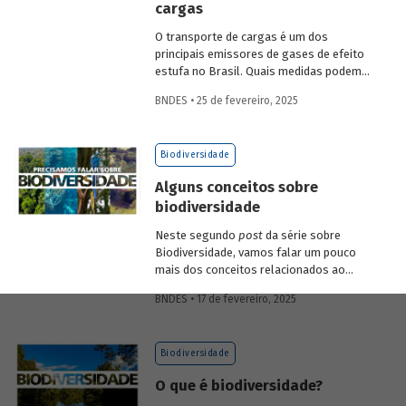
cargas
economia verde e aos investimentos de
longo prazo.
O transporte de cargas é um dos
principais emissores de gases de efeito
estufa no Brasil. Quais medidas podem
ser adotadas para reduzir seu impacto
BNDES • 25 de fevereiro, 2025
ambiental? Confira as estratégias que
podem tornar o setor mais sustentável.
Biodiversidade
Alguns conceitos sobre
biodiversidade
Neste segundo
post
da série sobre
Biodiversidade, vamos falar um pouco
mais dos conceitos relacionados ao
tema, como natureza, bioma, serviços
BNDES • 17 de fevereiro, 2025
ecossistêmicos, entre outros.
Biodiversidade
O que é biodiversidade?