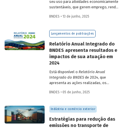
seu uso para atividades economicamente
sustentáveis, que gerem emprego, renda
e desenvolvimento para a população que
BNDES • 13 de junho, 2025
vive nessas regiões, não são excludentes.
O
Estudo Especial do BNDES 50
trata do
desafio para a gestão e preservação das
Lançamentos de publicações
florestas e da possibilidade de utilização
de instrumentos de parceria com o setor
Relatório Anual Integrado do
privado para viabilizar o desenvolvimento
BNDES apresenta resultados e
sustentável nessas regiões.
impactos de sua atuação em
2024
Está disponível o
Relatório Anual
Integrado do BNDES
de 2024, que
apresenta as ações realizadas, os
principais resultados e os impactos de
BNDES • 05 de junho, 2025
sua atuação no ano passado. O
documento mostra como o Banco
contribuiu com a retomada do
Indústria e comércio exterior
crescimento do país, tendo se fortalecido
como grande vetor da
Estratégias para redução das
neoindustrialização e do fomento à
emissões no transporte de
inovação, à transição energética, à