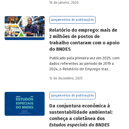
16 de janeiro, 2026
analisa a estratégia de diversificação das
fontes de recursos adotada pelo BNDES
diante dos atuais desafios de
Lançamentos de publicações
sustentabilidade social, ambiental e
climática.
Relatório do emprego: mais de
2 milhões de postos de
trabalho contaram com o apoio
do BNDES
Publicado pela primeira vez em 2025, com
dados referentes ao período de 2019 a
2024, o
Relatório do Emprego
traz
resultados relativos às contribuições da
12 de dezembro, 2025
atuação do Banco sobre o mercado de
trabalho, especificamente sobre os
empregos da economia.
Lançamentos de publicações
Da conjuntura econômica à
sustentabilidade ambiental:
conheça a coletânea dos
Estudos especiais do BNDES