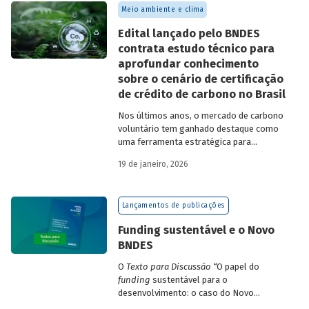
Meio ambiente e clima
Edital lançado pelo BNDES
contrata estudo técnico para
aprofundar conhecimento
sobre o cenário de certificação
de crédito de carbono no Brasil
Nos últimos anos, o mercado de carbono
voluntário tem ganhado destaque como
uma ferramenta estratégica para
empresas que buscam reduzir sua pegada
19 de janeiro, 2026
de carbono e demonstrar compromisso
climático.
Lançamentos de publicações
Funding sustentável e o Novo
BNDES
O
Texto para Discussão
“
O papel do
funding
sustentável para o
desenvolvimento: o caso do Novo
BNDES
”
, de autoria de João Emboava Vaz,