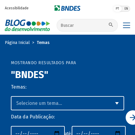
Pular para o conteúdo principal
Acessibilidade
PT
EN
Buscar no site
Página Inicial
Temas
MOSTRANDO RESULTADOS PARA
"BNDES"
Temas:
Data da Publicação:
até: