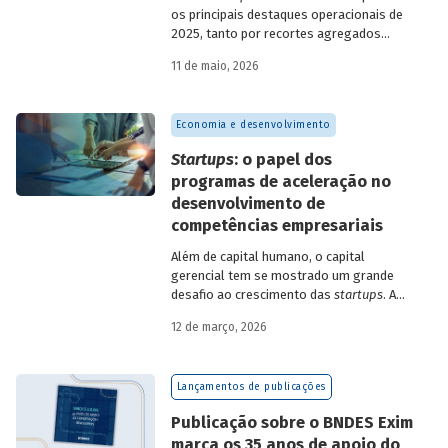
os principais destaques operacionais de
2025, tanto por recortes agregados
quanto em relação a atuações mais
11 de maio, 2026
específicas do Banco.
Economia e desenvolvimento
Startups
: o papel dos
programas de aceleração no
desenvolvimento de
competências empresariais
Além de capital humano, o capital
gerencial tem se mostrado um grande
desafio ao crescimento das
startups
. A
avaliação do BNDES Garagem demonstra
12 de março, 2026
como programas de aceleração têm
contribuído para a superação desse
desafio.
Lançamentos de publicações
Publicação sobre o BNDES Exim
marca os 35 anos de apoio do