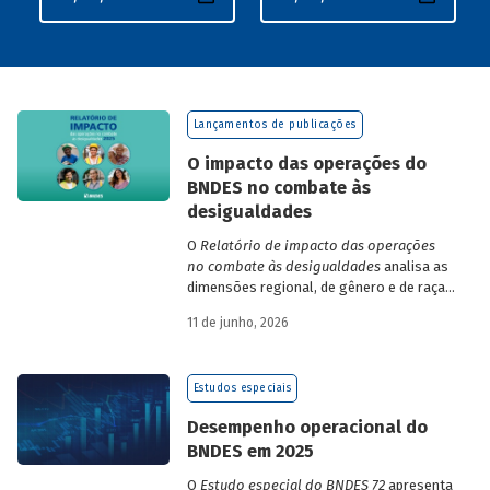
Lançamentos de publicações
O impacto das operações do
BNDES no combate às
desigualdades
O
Relatório de impacto das operações
no combate às desigualdades
analisa as
dimensões regional, de gênero e de raça,
que contribuem para a elevada
11 de junho, 2026
desigualdade de renda no Brasil, no
contexto das operações de crédito do
BNDES.
Estudos especiais
Desempenho operacional do
BNDES em 2025
O
Estudo especial do BNDES 72
apresenta