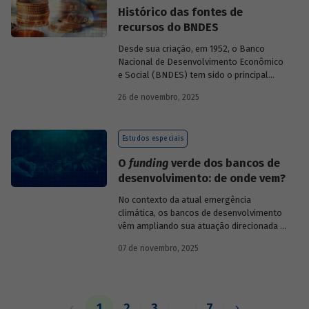
Histórico das fontes de
recursos do BNDES
Desde sua criação, em 1952, o Banco
Nacional de Desenvolvimento Econômico
e Social (BNDES) tem sido o principal
financiador do desenvolvimento
26 de novembro, 2025
brasileiro, ocupando um espaço central
na economia do país, principalmente em
momentos de crise, como as de 2008 e
Estudos especiais
da Covid-19, e no combate à emergência
climática. Para exercer esse papel, no
O
funding
verde dos bancos de
entanto, são necessárias sólidas fontes
desenvolvimento: de onde vem?
de recursos.
No contexto da atual emergência
climática, os bancos de desenvolvimento
vêm ampliando sua atuação direcionada à
descarbonização e preservação ambiental
07 de novembro, 2025
e, consequentemente, buscado novas
fontes de recursos para esse fim. O
Estudo especial do BNDES 61
analisa de
onde vem o
funding
verde dos principais
bancos de desenvolvimento, comparando
1
2
3
…
7