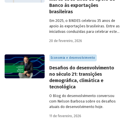
Banco às exportações
brasileiras
Em 2025, o BNDES celebrou 35 anos de
apoio às exportações brasileiras. Entre as
iniciativas conduzidas para celebrar este
marco, relevante tanto para a instituição
20 de fevereiro, 2026
quanto para a história do
desenvolvimento econômico e social do
Brasil, está o lançamento da publicação
Economia e desenvolvimento
“BNDES Exim: 35 anos de apoio às
exportações brasileiras”.
Desafios do desenvolvimento
no século 21: transições
demográfica, climática e
tecnológica
O Blog do desenvolvimento conversou
com Nelson Barbosa sobre os desafios
atuais do desenvolvimento hoje.
11 de fevereiro, 2026