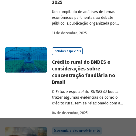
2025
Um compilado de análises de temas
econômicos pertinentes ao debate
público, a publicação organizada por
Gilberto Borça e José Antônio Pereira de
11 de dezembro, 2025
Souza, economistas do BNDES, reúne 25
textos da série
Estudos especiais do
BNDES
divulgados ao longo de 2025.
Estudos especiais
Crédito rural do BNDES e
considerações sobre
concentração fundiária no
Brasil
O
Estudo especial do BNDES 62
busca
trazer algumas evidências de como o
crédito rural tem se relacionado com a
concentração de terras no país e qual o
04 de dezembro, 2025
papel desempenhado pelo BNDES.
Economia e desenvolvimento