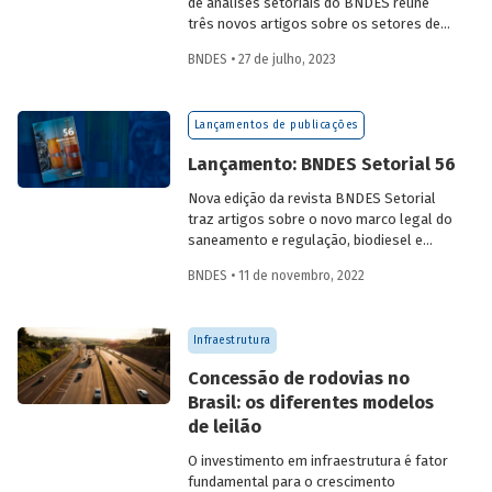
de análises setoriais do BNDES reúne
três novos artigos sobre os setores de
logística, agroindústria e aeroespaço e
BNDES • 27 de julho, 2023
defesa. Saiba mais e acesse os estudos
da edição 57.
Lançamentos de publicações
Lançamento: BNDES Setorial 56
Nova edição da revista BNDES Setorial
traz artigos sobre o novo marco legal do
saneamento e regulação, biodiesel e
diesel verde no Brasil, e o papel do
BNDES • 11 de novembro, 2022
leasing
de aeronaves no setor de
aviação.
Infraestrutura
Concessão de rodovias no
Brasil: os diferentes modelos
de leilão
O investimento em infraestrutura é fator
fundamental para o crescimento