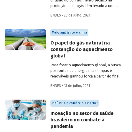
difusão do conhecimento técnico na
produção de biogás têm levado a uma
rápida expansão no número de plantas
BNDES • 23 de julho, 2021
em operação e no volume produzido no
país. Esse crescimento, contudo, ainda é
tímido diante do potencial de geração que
Meio ambiente e clima
um país com um agronegócio tão
desenvolvido pode atingir. Entenda como
O papel do gás natural na
resíduos e efluentes das diferentes
contenção do aquecimento
atividades agropecuárias podem
global
contribuir para ampliar a geração de
biogás no setor.
Para frear o aquecimento global, a busca
por fontes de energia mais limpas e
renováveis ganhou força a partir do final
do século XX, contribuindo para o esforço
BNDES • 13 de julho, 2021
mundial de redução das emissões de CO
.
2
Em um contexto em que a demanda
energética segue crescendo, o gás
Indústria e comércio exterior
natural desponta como combustível
capaz de apoiar a transição para a
Inovação no setor de saúde
economia de baixo carbono, aproveitando
brasileiro no combate à
a infraestrutura já existente com menor
pandemia
impacto ambiental do que outros