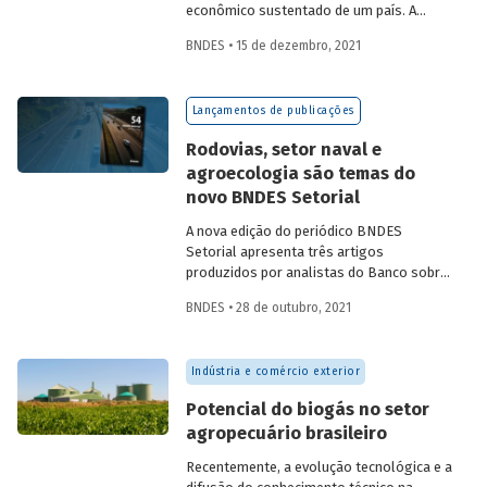
econômico sustentado de um país. A
partir da década de 1990, no Brasil, as
BNDES • 15 de dezembro, 2021
concessões rodoviárias começaram a ser
utilizadas para reduzir a despesa pública,
sem comprometer os investimentos no
Lançamentos de publicações
setor. Saiba mais sobre os diferentes
modelos de leilão adotados nas
Rodovias, setor naval e
concessões de rodovias realizadas no
agroecologia são temas do
país.
novo BNDES Setorial
A nova edição do periódico BNDES
Setorial apresenta três artigos
produzidos por analistas do Banco sobre
concessões rodoviárias, indústria naval e
BNDES • 28 de outubro, 2021
agroecologia, importantes áreas do
desenvolvimento brasileiro. Saiba mais
sobre os artigos e confira a publicação
Indústria e comércio exterior
completa.
Potencial do biogás no setor
agropecuário brasileiro
Recentemente, a evolução tecnológica e a