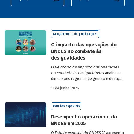
Lançamentos de publicações
O impacto das operações do
BNDES no combate às
desigualdades
O
Relatório de impacto das operações
no combate às desigualdades
analisa as
dimensões regional, de gênero e de raça,
que contribuem para a elevada
11 de junho, 2026
desigualdade de renda no Brasil, no
contexto das operações de crédito do
BNDES.
Estudos especiais
Desempenho operacional do
BNDES em 2025
O
Estudo especial do BNDES 72
apresenta