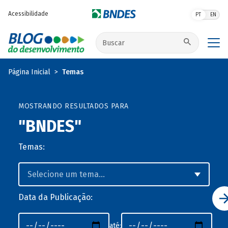
Pular para o conteúdo principal
Acessibilidade
PT
EN
Buscar no site
Página Inicial
Temas
MOSTRANDO RESULTADOS PARA
"BNDES"
Temas:
Data da Publicação:
até: