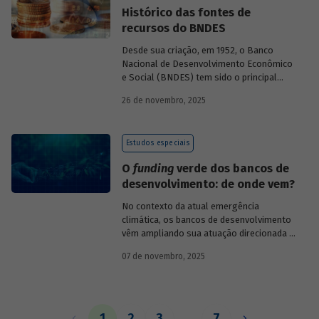
Histórico das fontes de
recursos do BNDES
Desde sua criação, em 1952, o Banco
Nacional de Desenvolvimento Econômico
e Social (BNDES) tem sido o principal
financiador do desenvolvimento
26 de novembro, 2025
brasileiro, ocupando um espaço central
na economia do país, principalmente em
momentos de crise, como as de 2008 e
Estudos especiais
da Covid-19, e no combate à emergência
climática. Para exercer esse papel, no
O
funding
verde dos bancos de
entanto, são necessárias sólidas fontes
desenvolvimento: de onde vem?
de recursos.
No contexto da atual emergência
climática, os bancos de desenvolvimento
vêm ampliando sua atuação direcionada à
descarbonização e preservação ambiental
07 de novembro, 2025
e, consequentemente, buscado novas
fontes de recursos para esse fim. O
Estudo especial do BNDES 61
analisa de
onde vem o
funding
verde dos principais
bancos de desenvolvimento, comparando
1
2
3
…
7