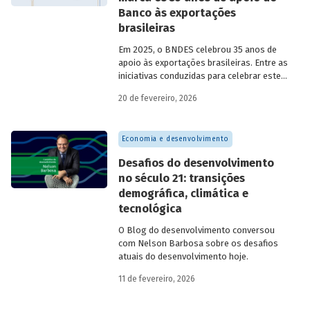
Banco às exportações
brasileiras
Em 2025, o BNDES celebrou 35 anos de
apoio às exportações brasileiras. Entre as
iniciativas conduzidas para celebrar este
marco, relevante tanto para a instituição
20 de fevereiro, 2026
quanto para a história do
desenvolvimento econômico e social do
Brasil, está o lançamento da publicação
Economia e desenvolvimento
“BNDES Exim: 35 anos de apoio às
exportações brasileiras”.
Desafios do desenvolvimento
no século 21: transições
demográfica, climática e
tecnológica
O Blog do desenvolvimento conversou
com Nelson Barbosa sobre os desafios
atuais do desenvolvimento hoje.
11 de fevereiro, 2026