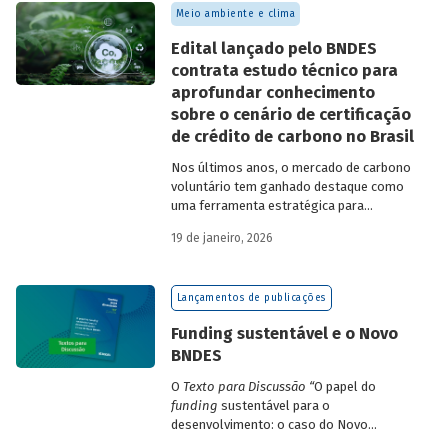
Meio ambiente e clima
Edital lançado pelo BNDES
contrata estudo técnico para
aprofundar conhecimento
sobre o cenário de certificação
de crédito de carbono no Brasil
Nos últimos anos, o mercado de carbono
voluntário tem ganhado destaque como
uma ferramenta estratégica para
empresas que buscam reduzir sua pegada
19 de janeiro, 2026
de carbono e demonstrar compromisso
climático.
Lançamentos de publicações
Funding sustentável e o Novo
BNDES
O
Texto para Discussão
“
O papel do
funding
sustentável para o
desenvolvimento: o caso do Novo
BNDES
”
, de autoria de João Emboava Vaz,