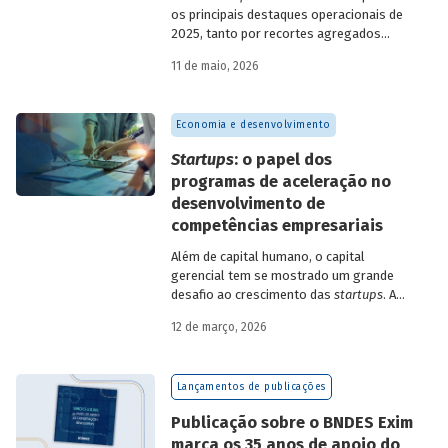
os principais destaques operacionais de
2025, tanto por recortes agregados
quanto em relação a atuações mais
11 de maio, 2026
específicas do Banco.
Economia e desenvolvimento
Startups
: o papel dos
programas de aceleração no
desenvolvimento de
competências empresariais
Além de capital humano, o capital
gerencial tem se mostrado um grande
desafio ao crescimento das
startups
. A
avaliação do BNDES Garagem demonstra
12 de março, 2026
como programas de aceleração têm
contribuído para a superação desse
desafio.
Lançamentos de publicações
Publicação sobre o BNDES Exim
marca os 35 anos de apoio do