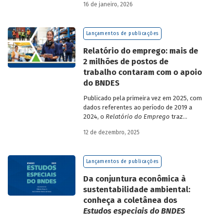
16 de janeiro, 2026
analisa a estratégia de diversificação das
fontes de recursos adotada pelo BNDES
diante dos atuais desafios de
Lançamentos de publicações
sustentabilidade social, ambiental e
climática.
Relatório do emprego: mais de
2 milhões de postos de
trabalho contaram com o apoio
do BNDES
Publicado pela primeira vez em 2025, com
dados referentes ao período de 2019 a
2024, o
Relatório do Emprego
traz
resultados relativos às contribuições da
12 de dezembro, 2025
atuação do Banco sobre o mercado de
trabalho, especificamente sobre os
empregos da economia.
Lançamentos de publicações
Da conjuntura econômica à
sustentabilidade ambiental:
conheça a coletânea dos
Estudos especiais do BNDES