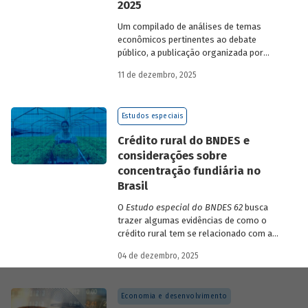
2025
Um compilado de análises de temas
econômicos pertinentes ao debate
público, a publicação organizada por
Gilberto Borça e José Antônio Pereira de
11 de dezembro, 2025
Souza, economistas do BNDES, reúne 25
textos da série
Estudos especiais do
BNDES
divulgados ao longo de 2025.
Estudos especiais
Crédito rural do BNDES e
considerações sobre
concentração fundiária no
Brasil
O
Estudo especial do BNDES 62
busca
trazer algumas evidências de como o
crédito rural tem se relacionado com a
concentração de terras no país e qual o
04 de dezembro, 2025
papel desempenhado pelo BNDES.
Economia e desenvolvimento