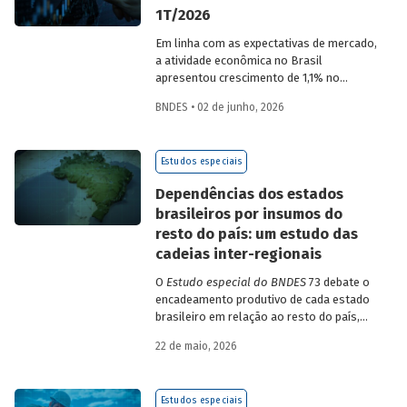
1T/2026
Em linha com as expectativas de mercado,
a atividade econômica no Brasil
apresentou crescimento de 1,1% no
1T/2026 na comparação com o trimestre
BNDES • 02 de junho, 2026
imediatamente anterior, na série ajustada
sazonalmente. Confira uma análise
detalhada e uma previsão para os
Estudos especiais
próximos meses no
Estudo especial do
BNDES 74.
Dependências dos estados
brasileiros por insumos do
resto do país: um estudo das
cadeias inter-regionais
O
Estudo especial do BNDES
73 debate o
encadeamento produtivo de cada estado
brasileiro em relação ao resto do país,
analisando seu nível de dependência e
22 de maio, 2026
quanto o estímulo a um estado ou setor
econômico pode gerar de demanda para
os demais. Para isso usa uma
Estudos especiais
metodologia de construção de matrizes