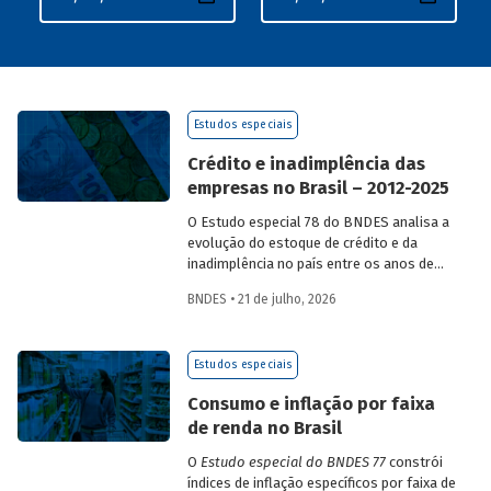
Estudos especiais
Crédito e inadimplência das
empresas no Brasil – 2012-2025
O Estudo especial 78 do BNDES analisa a
evolução do estoque de crédito e da
inadimplência no país entre os anos de
2012 e 2025, explorando dois recortes
BNDES • 21 de julho, 2026
analíticos complementares: o porte da
empresa e o setor de atividade
econômica.
Estudos especiais
Consumo e inflação por faixa
de renda no Brasil
O
Estudo especial do BNDES 77
constrói
índices de inflação específicos por faixa de