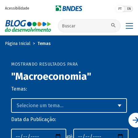
Pular para o conteúdo principal
Acessibilidade
PT
EN
Buscar no site
Página Inicial
Temas
MOSTRANDO RESULTADOS PARA
"Macroeconomia"
Temas:
Data da Publicação:
até: