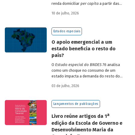
renda domiciliar
per capita
a partir das
estruturas de consumo da POF 2017-2018
10 de julho, 2026
associadas às variações de preços dos
itens que compõem o IPCA. Emprega
ainda os microdados da Pnad Contínua
Estudos especiais
para analisar a evolução da renda dos
decis durante o período.
O apoio emergencial a um
estado beneficia o resto do
país?
O
Estudo especial do BNDES 76
analisa
como um choque no consumo de um
estado impacta a demanda do resto do
país, usando como exemplo o caso do Rio
03 de julho, 2026
Grande do Sul.
Lançamentos de publicações
a
Livro reúne artigos da 1
edição da Escola de Governo e
Desenvolvimento Maria da