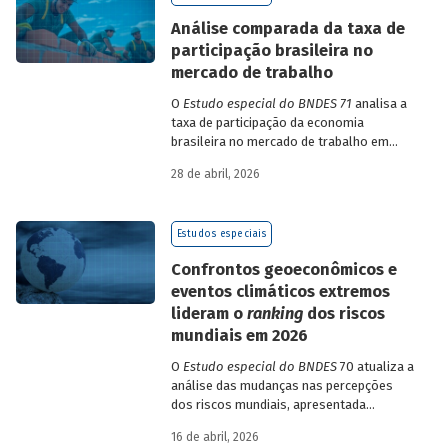
de insumo-produto estaduais.
Análise comparada da taxa de
participação brasileira no
mercado de trabalho
O
Estudo especial do BNDES 71
analisa a
taxa de participação da economia
brasileira no mercado de trabalho em
comparação com uma amostra de 15
28 de abril, 2026
países de diferentes continentes e
estruturas etárias e econômicas
distintas.
Estudos especiais
Confrontos geoeconômicos e
eventos climáticos extremos
lideram o
ranking
dos riscos
mundiais em 2026
O
Estudo especial do BNDES
70 atualiza a
análise das mudanças nas percepções
dos riscos mundiais, apresentada
previamente na edição 54/2025, a partir
16 de abril, 2026
dos relatórios Global Risks Report (GRR)