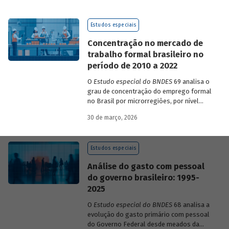
de 2023 a 2026, que analisam as
pesquisas de avaliação dos riscos
Estudos especiais
mundiais para o ano em curso e para dois
e dez anos à frente.
Concentração no mercado de
trabalho formal brasileiro no
período de 2010 a 2022
O
Estudo especial do BNDES
69 analisa o
grau de concentração do emprego formal
no Brasil por microrregiões, por nível
educacional dos trabalhadores e por
30 de março, 2026
setores, entre 2010 e 2022.
Estudos especiais
Análise do gasto com pessoal
do governo brasileiro: 1995-
2025
O
Estudo especial do BNDES
68 analisa a
evolução do gasto primário com pessoal
do Governo Federal desde meados da