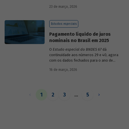
década de 1990, destacando sua dinâmica
23 de março, 2026
durante esse período e as mudanças
recentes em sua composição.
Estudos especiais
Pagamento líquido de juros
nominais no Brasil em 2025
O
Estudo especial do BNDES 67
dá
continuidade aos números 29 e 40, agora
com os dados fechados para o ano de
2025.
16 de março, 2026
1
2
3
…
5