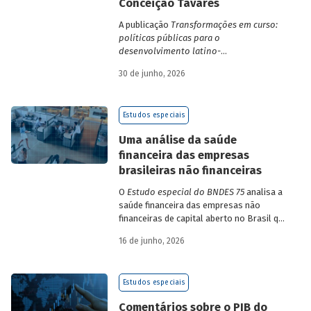
Conceição Tavares
A publicação
Transformações em curso:
políticas públicas para o
desenvolvimento latino-
americano
compila trabalhos da 1ª edição
30 de junho, 2026
da Escola de Governo e Desenvolvimento
Maria da Conceição Tavares.
Estudos especiais
Uma análise da saúde
financeira das empresas
brasileiras não financeiras
O
Estudo especial do BNDES 75
analisa a
saúde financeira das empresas não
financeiras de capital aberto no Brasil que
apresentaram negociação em bolsa de
16 de junho, 2026
valores. Para isso, parte de uma amostra
de 265 empresas – excluindo-se o setor
de finanças e seguros – e de quatro
Estudos especiais
dimensões: lucratividade, solvência,
endividamento e alavancagem.
Comentários sobre o PIB do