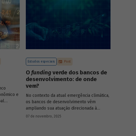
Estudos especiais
Post
O
funding
verde dos bancos de
desenvolvimento: de onde
vem?
nco
onômico e
No contexto da atual emergência climática,
pal
os bancos de desenvolvimento vêm
rasileiro,
ampliando sua atuação direcionada à
economia
descarbonização e preservação ambiental
07 de novembro, 2025
entos de
e, consequentemente, buscado novas
-19, e no
fontes de recursos para esse fim. O
Estudo
 Para
especial do BNDES 61
analisa de onde vem o