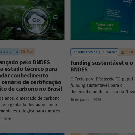
nte e clima
Post
Lançamentos de publicações
Post
lançado pelo BNDES
Funding sustentável e o
a estudo técnico para
BNDES
ndar conhecimento
O
Texto para Discussão
“
O papel 
 cenário de certificação
funding
sustentável para o
ito de carbono no Brasil
desenvolvimento: o caso do Nov
de autoria de João Emboava Vaz, a
os anos, o mercado de carbono
16 de janeiro, 2026
estratégia de diversificação das 
o tem ganhado destaque como
recursos adotada pelo BNDES di
menta estratégica para empresas
atuais desafios de sustentabilidad
m reduzir sua pegada de
o, 2026
ambiental e climática.
e demonstrar compromisso