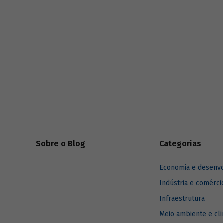
série
Estudos especiais do BNDES
divulgados ao longo de 2025.
Sobre o Blog
Categorias
Economia e desenv
Indústria e comérci
Infraestrutura
Meio ambiente e cl