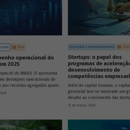
Economia e desenvolvimento
Post
eciais
Post
Startups
: o papel dos
enho operacional do
programas de aceleraçã
em 2025
desenvolvimento de
especial do BNDES 72
apresenta
competências empresari
pais destaques operacionais de
to por recortes agregados quanto
Além de capital humano, o capita
o a atuações mais específicas do
gerencial tem se mostrado um g
 2026
desafio ao crescimento das
start
avaliação do BNDES Garagem de
12 de março, 2026
como programas de aceleração 
contribuído para a superação de
desafio.