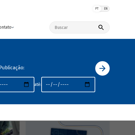
PT
EN
Buscar no site
ontato
Publicação:
até: