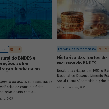
Economia e desenvolvimento
Post
eciais
Post
Histórico das fontes de
 rural do BNDES e
recursos do BNDES
erações sobre
ração fundiária no
Desde sua criação, em 1952, o Ba
Nacional de Desenvolvimento Ec
Social (BNDES) tem sido o princi
especial do BNDES 62
busca trazer
financiador do desenvolvimento b
vidências de como o crédito
26 de novembro, 2025
ocupando um espaço central na 
 se relacionado com a
do país, principalmente em mom
ção de terras no país e qual o
bro, 2025
crise, como as de 2008 e da Covid
sempenhado pelo BNDES.
combate à emergência climática.