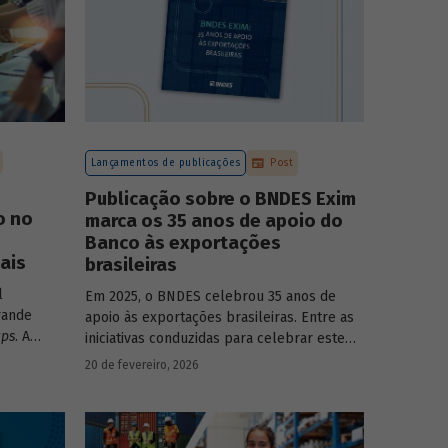
Lançamentos de publicações
Post
Publicação sobre o BNDES Exim
o no
marca os 35 anos de apoio do
Banco às exportações
ais
brasileiras
l
Em 2025, o BNDES celebrou 35 anos de
rande
apoio às exportações brasileiras. Entre as
ups
. A
iniciativas conduzidas para celebrar este
monstra
marco, relevante tanto para a instituição
20 de fevereiro, 2026
têm
quanto para a história do desenvolvimento
sse
econômico e social do Brasil, está o
lançamento da publicação “BNDES Exim: 35
anos de apoio às exportações brasileiras”.