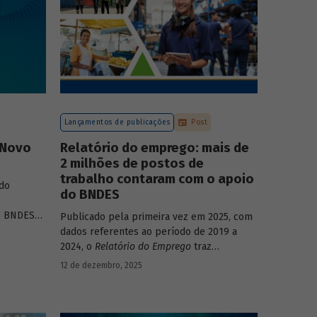
Lançamentos de publicações
Post
 Novo
Relatório do emprego: mais de
2 milhões de postos de
trabalho contaram com o apoio
do
do BNDES
o BNDES
”
,
Publicado pela primeira vez em 2025, com
nalisa a
dados referentes ao período de 2019 a
fontes de
2024, o
Relatório do Emprego
traz
ante dos
resultados relativos às contribuições da
12 de dezembro, 2025
e social,
atuação do Banco sobre o mercado de
trabalho, especificamente sobre os
empregos da economia.