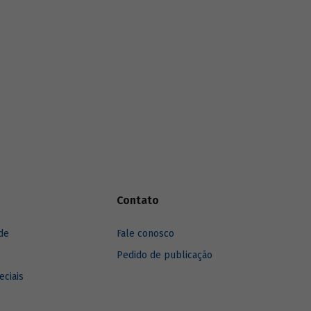
são
funding
verde dos principais bancos de
cursos.
desenvolvimento, comparando o BNDES
aos seus pares.
Contato
de
Fale conosco
Pedido de publicação
eciais