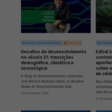
Economia e desenvolvimento
Entrevista
Meio ambie
Desafios do desenvolvimento
Edital 
no século 21: transições
contrat
demográfica, climática e
aprofu
tecnológica
sobre o
de créd
O Blog do desenvolvimento conversou
com Nelson Barbosa sobre os desafios
Nos últim
atuais do desenvolvimento hoje.
voluntári
uma ferra
11 de fevereiro, 2026
que busca
19 de janeir
carbono 
climático.