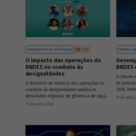
Lançamentos de publicações
Post
Estudos esp
O impacto das operações do
Desemp
BNDES no combate às
BNDES 
desigualdades
O
Estudo 
os princi
O
Relatório de impacto das operações no
2025, tan
combate às desigualdades
analisa as
em relaçã
dimensões regional, de gênero e de raça,
11 de maio,
Banco.
que contribuem para a elevada
11 de junho, 2026
desigualdade de renda no Brasil, no
contexto das operações de crédito do
BNDES.