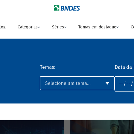
log
Categorias
Séries
Temas em destaque
C
Temas:
Data da 