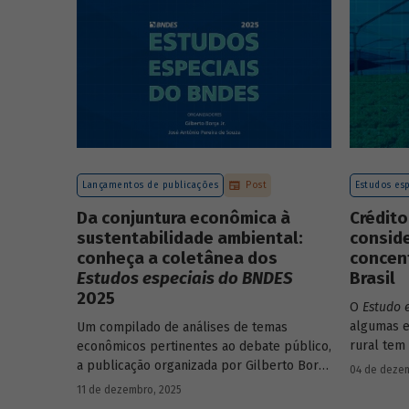
Lançamentos de publicações
Post
Estudos esp
Da conjuntura econômica à
Crédito
sustentabilidade ambiental:
consid
conheça a coletânea dos
concent
Estudos especiais do BNDES
Brasil
2025
O
Estudo 
algumas e
Um compilado de análises de temas
rural tem
econômicos pertinentes ao debate público,
concentra
a publicação organizada por Gilberto Borça
04 de dezem
papel de
e José Antônio Pereira de Souza,
11 de dezembro, 2025
economistas do BNDES, reúne 25 textos da