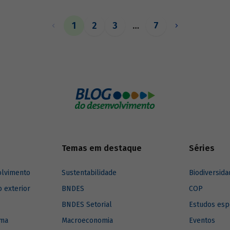
exercer esse papel, no entanto, 
necessárias sólidas fontes de re
1
2
3
…
7
Temas em destaque
Séries
olvimento
Sustentabilidade
Biodiversida
o exterior
BNDES
COP
BNDES Setorial
Estudos esp
ima
Macroeconomia
Eventos