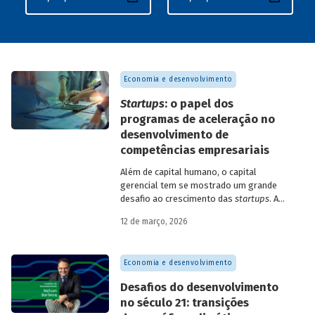
Economia e desenvolvimento
Startups
: o papel dos
programas de aceleração no
desenvolvimento de
competências empresariais
Além de capital humano, o capital
gerencial tem se mostrado um grande
desafio ao crescimento das
startups
. A
avaliação do BNDES Garagem demonstra
12 de março, 2026
como programas de aceleração têm
contribuído para a superação desse
desafio.
Economia e desenvolvimento
Desafios do desenvolvimento
no século 21: transições