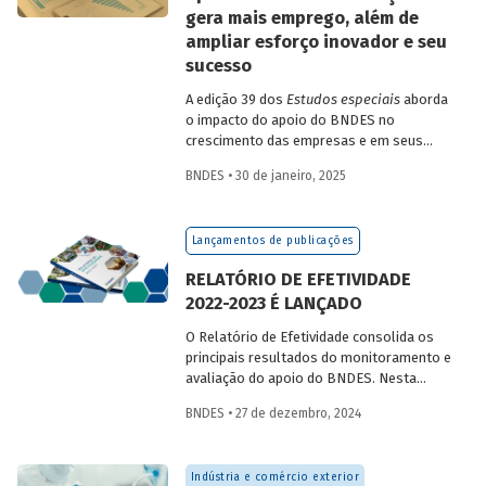
gera mais emprego, além de
ampliar esforço inovador e seu
sucesso
A edição 39 dos
Estudos especiais
aborda
o impacto do apoio do BNDES no
crescimento das empresas e em seus
resultados de inovação, encontrando
BNDES • 30 de janeiro, 2025
resultados positivos nas dimensões de
esforço inovativo, de resultado das
inovações e de crescimento das
Lançamentos de publicações
empresas.
RELATÓRIO DE EFETIVIDADE
2022-2023 É LANÇADO
O Relatório de Efetividade consolida os
principais resultados do monitoramento e
avaliação do apoio do BNDES. Nesta
edição, são apresentados o desempenho
BNDES • 27 de dezembro, 2024
operacional, as entregas e os impactos
do apoio do Banco no biênio.
Indústria e comércio exterior