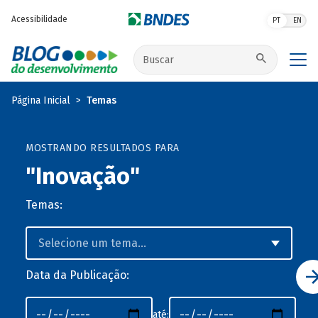
Pular para o conteúdo principal
Acessibilidade
PT
EN
Buscar no site
Página Inicial
Temas
MOSTRANDO RESULTADOS PARA
"Inovação"
Temas:
Data da Publicação:
até: