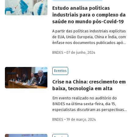
Estudo analisa políticas
industriais para o complexo da
saúde no mundo pós-Covid-19
A partir das políticas industriais explícitas
de EUA, União Europeia, China e Índia, com
ênfase nos documentos publicados após
2020, o artigo busca identificar
BNDES • 07 de junho, 2024
oportunidades, ameaças e lições
inspiracionais para o desenvolvimento do
Complexo Econômico-Industrial da Saúde
Eventos
no Brasil.
Crise na China: crescimento em
baixa, tecnologia em alta
Em evento realizado no auditório do
BNDES na última sexta-feira, dia 15,
especialistas discutiram as perspectivas
atuais da China e seus impactos
BNDES • 19 de março, 2024
econômicos e geopolíticos no cenário
global.