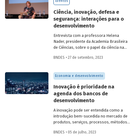
Eventos
Ciência, inovação, defesa e
segurança: interações para o
desenvolvimento
Entrevista com a professora Helena
Nader, presidente da Academia Brasileira
de Ciências, sobre o papel da ciência na
construção da segurança nacional e a
BNDES • 27 de setembro, 2023
importância da multidisciplinaridade e da
diversidade para o campo científico.
Economia e desenvolvimento
Inovação é prioridade na
agenda dos bancos de
desenvolvimento
A inovação pode ser entendida como a
introdução bem-sucedida no mercado de
produtos, serviços, processos, métodos
e sistemas que não existiam
BNDES • 05 de julho, 2023
anteriormente ou que têm alguma
característica nova e diferente daquelas