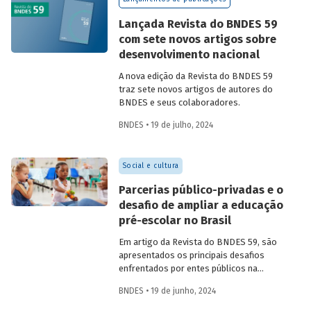
Confira uma prévia do texto e acesse o
artigo completo.
Lançada Revista do BNDES 59
com sete novos artigos sobre
desenvolvimento nacional
A nova edição da Revista do BNDES 59
traz sete novos artigos de autores do
BNDES e seus colaboradores.
BNDES • 19 de julho, 2024
Social e cultura
Parcerias público-privadas e o
desafio de ampliar a educação
pré-escolar no Brasil
Em artigo da Revista do BNDES 59, são
apresentados os principais desafios
enfrentados por entes públicos na
estruturação de PPPs de educação, bem
BNDES • 19 de junho, 2024
como aprendizados e possíveis soluções
para a adoção desses modelos com base