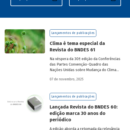
Lançamentos de publicações
Clima é tema especial da
Revista do BNDES 61
Na véspera da 30ª edição da Conferências
das Partes Convenção-Quadro das
Nações Unidas sobre Mudança do Clima
(COP30), em Belém, o BNDES lança a
07 de novembro, 2025
edição 61 da Revista do BNDES.
Lançamentos de publicações
Lançada Revista do BNDES 60:
edição marca 30 anos do
periódico
A edição aborda a retomada da relevância