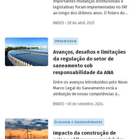
Importantes mudanças institucionais e
legislativas foram implementadas no FAT
ao longo dos últimos anos. O futuro do
FAT – e das atividades por ele beneficiadas
BNDES • 28 de abril, 2025
– depende do que será feito a partir delas.
Saiba mais no primeiro artigo da
Revista
do BNDES 60
.
Infraestrutura
Avanços, desafios e limitações
da regulação do setor de
saneamento sob
responsabilidade da ANA
Entre os avanços introduzidos pelo Novo
Marco Legal do Saneamento está a
atribuição de novas competências à
Agência Nacional de Águas e Saneamento
BNDES • 30 de setembro, 2024
Básico (ANA) para regularização do setor.
Artigo da Revista do BNDES 59 discute os
desafios desse percurso e a importância
Economia e desenvolvimento
de superá-los.
Impacto da construção de