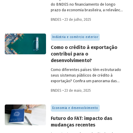
do BNDES no financiamento de longo
prazo da economia brasileira, a relevância
de fundos como FAT, Fundo Clima, Fundo
BNDES • 23 de julho, 2025
Amazônia e FGI para o desenvolvimento,
experiências internacionais de sistemas
públicos de crédito à exportação, o novo
Indústria e comércio exterior
protagonismo da política industrial, um
método para calcular prêmio de risco em
Como o crédito à exportação
projetos de infraestrutura e o controle
contribui para o
societário de companhias abertas por
desenvolvimento?
fundos de investimento no Brasil.
Como diferentes países têm estruturado
seus sistemas públicos de crédito à
exportação? Confira um panorama das
principais experiências internacionais e
BNDES • 23 de maio, 2025
entenda como esses sistemas
contribuem para o crescimento
econômico, a inovação e a inserção
Economia e desenvolvimento
competitiva no mercado global.
Futuro do FAT: impacto das
mudanças recentes