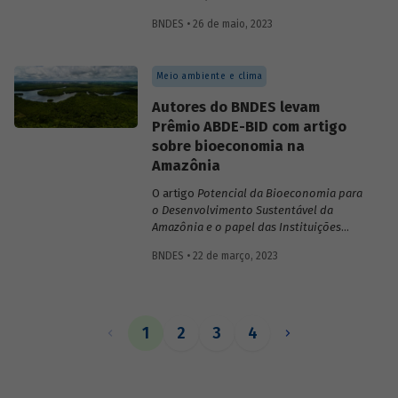
inovações no sistema financeiro, setor da
BNDES • 26 de maio, 2023
saúde no território da Amazônia Legal,
políticas públicas e custos do modelo de
empréstimo indireto do BNDES.
Meio ambiente e clima
Autores do BNDES levam
Prêmio ABDE-BID com artigo
sobre bioeconomia na
Amazônia
O artigo
Potencial da Bioeconomia para
o Desenvolvimento Sustentável da
Amazônia e o papel das Instituições
Financeiras de Desenvolvimento,
de
BNDES • 22 de março, 2023
Leonardo Pamplona, Nabil Kadri e Julio
Salarini, especialistas do BNDES, foi
premiado com primeiro lugar na categoria
“Financiamento ao desenvolvimento
sustentável, inclusivo e inovativo” do
1
2
3
4
Prêmio ABDE-BID de 2022. Saiba mais
sobre o estudo no vídeo gravado com o
autor Leonardo Pamplona.