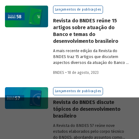
na experiência das equipes do BNDES.
Lançamentos de publicações
Revista do BNDES reúne 15
artigos sobre atuação do
Banco e temas do
desenvolvimento brasileiro
A mais recente edição da Revista do
BNDES traz 15 artigos que discutem
aspectos diversos da atuação do Banco e
exploram questões do desenvolvimento
BNDES • 18 de agosto, 2023
nacional.
Lançamentos de publicações
Revista do BNDES discute
tópicos do desenvolvimento
brasileiro
A Revista do BNDES 57 reúne nove
estudos elaborados pelo corpo técnico
do BNDES, abordando assuntos como