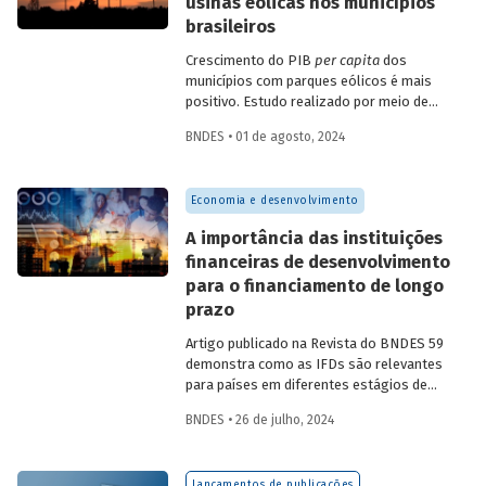
usinas eólicas nos municípios
brasileiros
Crescimento do PIB
per capita
dos
municípios com parques eólicos é mais
positivo. Estudo realizado por meio de
método de controle sintético, aponta
BNDES • 01 de agosto, 2024
resultados mais significativos dois a três
anos do início da construção, com
dispersão posterior.
Economia e desenvolvimento
A importância das instituições
financeiras de desenvolvimento
para o financiamento de longo
prazo
Artigo publicado na Revista do BNDES 59
demonstra como as IFDs são relevantes
para países em diferentes estágios de
desenvolvimento, tanto nos momentos
BNDES • 26 de julho, 2024
de estabilidade quanto nos de crise
econômica, contribuindo principalmente
para o desenvolvimento sustentável.
Lançamentos de publicações