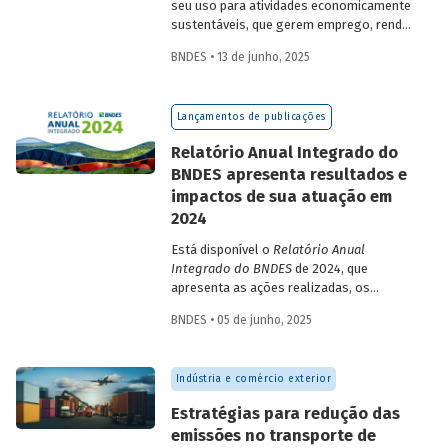
seu uso para atividades economicamente
sustentáveis, que gerem emprego, renda
e desenvolvimento para a população que
BNDES • 13 de junho, 2025
vive nessas regiões, não são excludentes.
O
Estudo Especial do BNDES 50
trata do
desafio para a gestão e preservação das
Lançamentos de publicações
florestas e da possibilidade de utilização
de instrumentos de parceria com o setor
Relatório Anual Integrado do
privado para viabilizar o desenvolvimento
BNDES apresenta resultados e
sustentável nessas regiões.
impactos de sua atuação em
2024
Está disponível o
Relatório Anual
Integrado do BNDES
de 2024, que
apresenta as ações realizadas, os
principais resultados e os impactos de
BNDES • 05 de junho, 2025
sua atuação no ano passado. O
documento mostra como o Banco
contribuiu com a retomada do
Indústria e comércio exterior
crescimento do país, tendo se fortalecido
como grande vetor da
Estratégias para redução das
neoindustrialização e do fomento à
emissões no transporte de
inovação, à transição energética, à