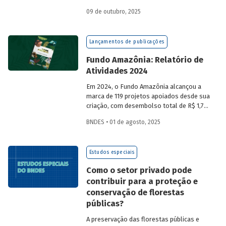
a partir da compra de créditos gerados
09 de outubro, 2025
por projetos de redução de emissões
e/ou de captura de carbono. O BNDES e o
MMA realizaram uma consulta pública
Lançamentos de publicações
sobre a certificação de carbono no
mercado voluntário do Brasil e reuniram
Fundo Amazônia: Relatório de
contribuições da sociedade civil,
Atividades 2024
especialistas e entidades do setor
visando avaliar os desafios e
Em 2024, o Fundo Amazônia alcançou a
oportunidades desse mercado. Conheça
marca de 119 projetos apoiados desde sua
os resultados.
criação, com desembolso total de R$ 1,76
bilhão. Informações detalhadas sobre
BNDES • 01 de agosto, 2025
sua atuação e os projetos estão reunidas
no relatório 2024.
Estudos especiais
Como o setor privado pode
contribuir para a proteção e
conservação de florestas
públicas?
A preservação das florestas públicas e