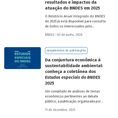
resultados e impactos da
atuação do BNDES em 2025
O
Relatório Anual Integrado do BNDES
de 2025
já está disponível para consulta
de todos os interessados pelo
desempenho do Banco, bem como por
BNDES • 03 de junho, 2026
sua prestação de contas. O documento
apresenta as ações realizadas, os
principais resultados, os impactos de sua
Lançamentos de publicações
atuação no ano, e mostra como o BNDES
permanece crescendo de forma
Da conjuntura econômica à
consistente e sólida, mesmo diante de
sustentabilidade ambiental:
cenários desafiadores.
conheça a coletânea dos
Estudos especiais do BNDES
2025
Um compilado de análises de temas
econômicos pertinentes ao debate
público, a publicação organizada por
Gilberto Borça e José Antônio Pereira de
11 de dezembro, 2025
Souza, economistas do BNDES, reúne 25
textos da série
Estudos especiais do