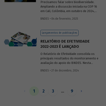
Precisamos falar sobre biodiversidade.
Ampliando a discussão iniciada na COP 16
em Cali, Colômbia, em outubro de 2024,
publicaremos uma série de posts
BNDES • 04 de fevereiro, 2025
(anteriormente divulgados sob forma de
newsletter
) sobre diversidade biológica,
os conceitos a ela relacionados, o
Lançamentos de publicações
contexto atual das discussões sobre o
tema e uma análise de como alguns
RELATÓRIO DE EFETIVIDADE
setores se relacionam com o assunto.
2022-2023 É LANÇADO
O Relatório de Efetividade consolida os
principais resultados do monitoramento e
avaliação do apoio do BNDES. Nesta
edição, são apresentados o desempenho
BNDES • 27 de dezembro, 2024
operacional, as entregas e os impactos
do apoio do Banco no biênio.
1
2
3
…
9