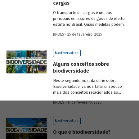
cargas
economia verde e aos investimentos de
longo prazo.
O transporte de cargas é um dos
principais emissores de gases de efeito
estufa no Brasil. Quais medidas podem
ser adotadas para reduzir seu impacto
BNDES • 25 de fevereiro, 2025
ambiental? Confira as estratégias que
podem tornar o setor mais sustentável.
Biodiversidade
Alguns conceitos sobre
biodiversidade
Neste segundo
post
da série sobre
Biodiversidade, vamos falar um pouco
mais dos conceitos relacionados ao
tema, como natureza, bioma, serviços
BNDES • 17 de fevereiro, 2025
ecossistêmicos, entre outros.
Biodiversidade
O que é biodiversidade?