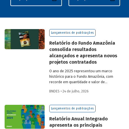
Lançamentos de publicações
Relatório do Fundo Amazônia
consolida resultados
alcançados e apresenta novos
projetos contratados
O ano de 2025 representou um marco
histórico para o Fundo Amazônia, com
recorde em quantidade e valor de
projetos aprovados, assim como em
BNDES • 24 de julho, 2026
desembolsos: foram 22 operações
aprovadas, no valor total de R$ 2,2
bilhões, além de R$ 387 milhões
Lançamentos de publicações
desembolsados. Ainda no período, foram
contratados 25 novos projetos.
Relatório Anual Integrado
apresenta os principais