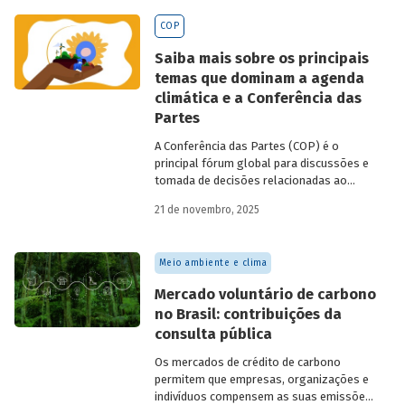
BNDES
divulgados ao longo de 2025.
COP
Saiba mais sobre os principais
temas que dominam a agenda
climática e a Conferência das
Partes
A Conferência das Partes (COP) é o
principal fórum global para discussões e
tomada de decisões relacionadas ao
enfrentamento da crise climática. Tendo
21 de novembro, 2025
em vista a urgência cada vez maior do
tema, o principal objetivo é garantir que
as discussões das mesas de negociações
Meio ambiente e clima
saiam do discurso e resultem em
compromissos, planos de ações e metas,
Mercado voluntário de carbono
com prazos e recursos definidos.
no Brasil: contribuições da
consulta pública
Os mercados de crédito de carbono
permitem que empresas, organizações e
indivíduos compensem as suas emissões