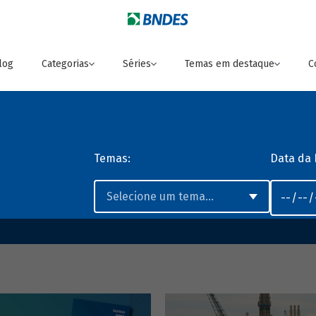
log
Categorias
Séries
Temas em destaque
C
Temas:
Data da 