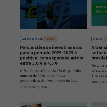
Estudos especiais
Post
Eventos
Perspectiva de investimentos
A trans
para o período 2025-2029 é
setor d
positiva, com expansão média
brasile
entre 3,0% e 4,5%
Texto par
diretora d
O
Estudo especial do BNDES 64
, primeiro
Energétic
número de 2026, apresenta as
Luciana C
perspectivas de investimento de 21
BNDES • 31 
Transição
setores da economia brasileira para o
27 de fevereiro, 2026
papel do 
período de 2025 a 2029.
energética