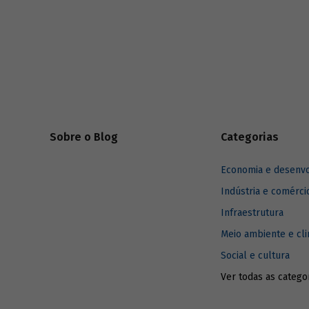
quanto às
incremento potencial das reservas
carregam 
nacionais e a possibilidade de aumento de
important
produção para patamares equivalentes aos
do valor 
de alguns países grandes produtores
custos de 
trouxeram novas perspectivas para o setor
empresa, 
e para a nação.
pouco da h
atividade 
Sobre o Blog
Categorias
Economia e desenv
Indústria e comérci
Infraestrutura
Meio ambiente e cl
Social e cultura
Ver todas as catego