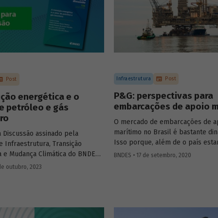
Infraestrutura
Post
Post
P&G: perspectivas para
ição energética e o
embarcações de apoio m
e petróleo e gás
iro
O mercado de embarcações de a
marítimo no Brasil é bastante di
a Discussão assinado pela
Isso porque, além de o país esta
e Infraestrutura, Transição
dez maiores produtores mundiai
a e Mudança Climática do BNDES
BNDES • 17 de setembro, 2020
petróleo e gás natural (P&G), p
osta e por técnicos da Área de
de outubro, 2023
chegar à quinta posição no médi
 Energética e Clima debate o
segundo estimativas do Plano De
petróleo e gás na transição
Expansão de Energia 2029, a pro
 do Brasil.
dá, predominantemente, em água
profundas. Buscando avaliar as