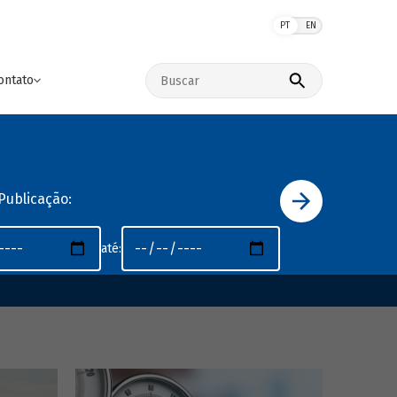
PT
EN
Buscar no site
ontato
Publicação:
até: