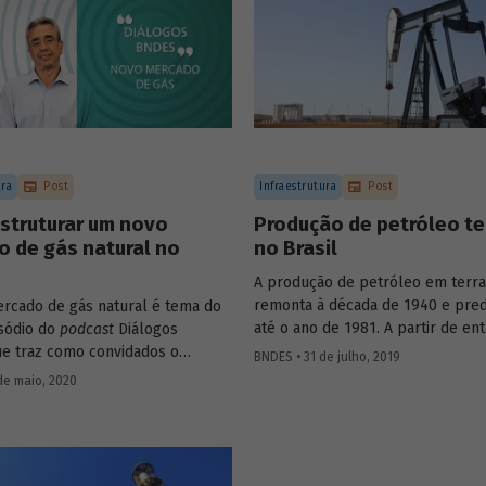
perspectivas do setor, com base
contexto de ligeira recuperação 
mercado anterior à pandemia, os
do artigo
Mercado de embarcaçõe
apoio a plataformas de petróleo 
natural
, publicado no BNDES Setor
apresentam cenários para a ativi
próximos anos.
ura
Post
Infraestrutura
Post
struturar um novo
Produção de petróleo te
 de gás natural no
no Brasil
A produção de petróleo em terra
remonta à década de 1940 e pre
rcado de gás natural é tema do
até o ano de 1981. A partir de ent
isódio do
podcast
Diálogos
participação relativa na produção
e traz como convidados o
BNDES • 31 de julho, 2019
passou a ser menor do que a mar
etorial do Departamento de Gás,
de maio, 2020
mas somente a partir de 2003 o 
 e Petróleo do BNDES, André
absoluto da produção terrestre 
 o assessor da diretoria da
ser declinante. Atualmente, a con
acional do Petróleo, Gás Natural
da exploração de petróleo terre
ustíveis (ANP) Leonardo Caldas.