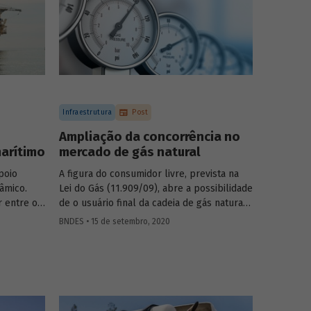
Infraestrutura
Post
Ampliação da concorrência no
arítimo
mercado de gás natural
poio
A figura do consumidor livre, prevista na
nâmico.
Lei do Gás (11.909/09), abre a possibilidade
r entre os
de o usuário final da cadeia de gás natural
s de
comprar o energético diretamente do
BNDES • 15 de setembro, 2020
odendo
produtor ou de agentes comercializadores,
o prazo
sem abrir mão do uso da rede da
cenal de
companhia distribuidora de gás
dução se
canalizado. Esse modelo de organização,
s
conhecido internacionalmente como
bypass
comercial, representa em tese um