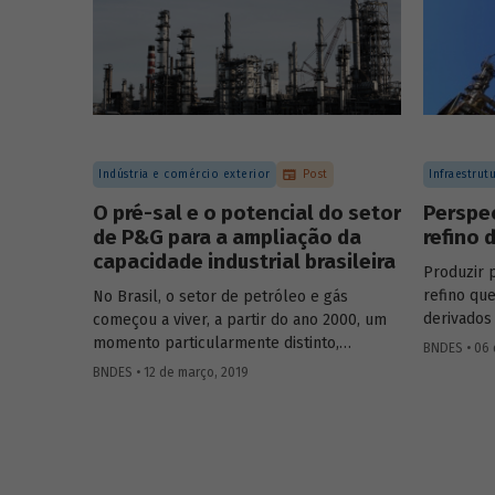
Indústria e comércio exterior
Post
Infraestrut
O pré-sal e o potencial do setor
Perspec
de P&G para a ampliação da
refino 
capacidade industrial brasileira
Produzir 
refino qu
No Brasil, o setor de petróleo e gás
derivados
começou a viver, a partir do ano 2000, um
proporcio
momento particularmente distinto,
BNDES • 06 
balança c
inserindo-se em um cenário
BNDES • 12 de março, 2019
sua segura
completamente diferente do observado
abastecim
nas décadas anteriores. Depois das
petróleo, 
descobertas de gigantescas reservas
contempor
offshore
de petróleo e gás na camada do
centros d
pré-sal pela Petrobras em 2006, o