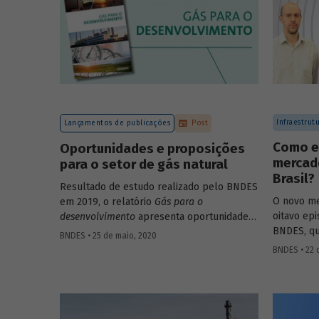
Infraestrut
Lançamentos de publicações
Post
Como e
Oportunidades e proposições
mercado
para o setor de gás natural
Brasil?
Resultado de estudo realizado pelo BNDES
O novo me
em 2019, o relatório
Gás para o
oitavo ep
desenvolvimento
apresenta oportunidades
BNDES, qu
para a cadeia de valor do gás natural no
BNDES • 25 de maio, 2020
gerente s
Brasil, bem como proposições de medidas
BNDES • 22 
Navegação
que potencializem a oferta e a demanda de
Pompeo, e
gás natural no país e estimulem novos
Agência N
investimen­tos nas atividades relacionadas
e Biocomb
ao setor.