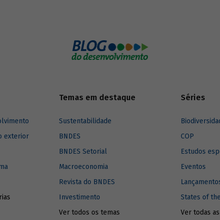
 regiões produtoras de petróleo,
um valor estratégico muito
e, pois maximizam a apropriação
agregado, bem como reduzem os
logística, não só para uma
mas para o país. Conheça um
istória e da importância da
de refino no Brasil.
Temas em destaque
Séries
olvimento
Sustentabilidade
Biodiversida
o exterior
BNDES
COP
BNDES Setorial
Estudos esp
ima
Macroeconomia
Eventos
Revista do BNDES
Lançamentos
rias
Investimento
States of th
Ver todos os temas
Ver todas as