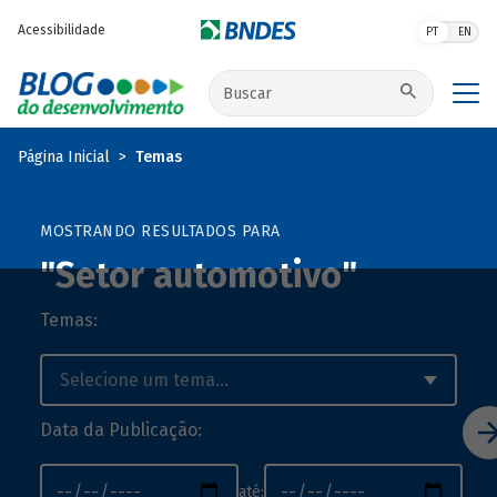
Pular para o conteúdo principal
Acessibilidade
PT
EN
Buscar no site
Página Inicial
Temas
MOSTRANDO RESULTADOS PARA
"Setor automotivo"
Temas:
Data da Publicação:
até: