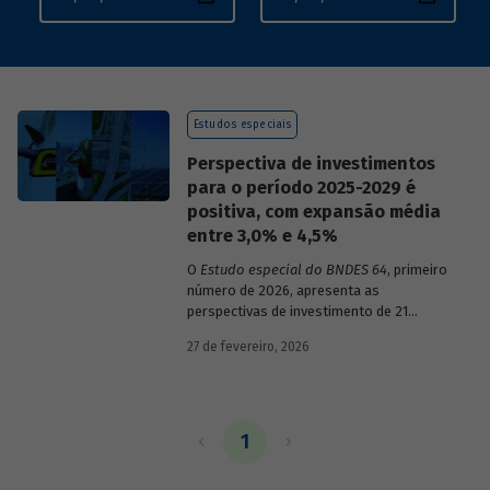
Estudos especiais
Perspectiva de investimentos
para o período 2025-2029 é
positiva, com expansão média
entre 3,0% e 4,5%
O
Estudo especial do BNDES 64
, primeiro
número de 2026, apresenta as
perspectivas de investimento de 21
setores da economia brasileira para o
27 de fevereiro, 2026
período de 2025 a 2029.
1