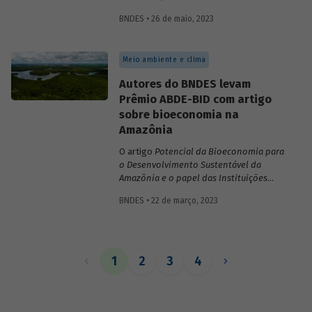
inovações no sistema financeiro, setor da
BNDES • 26 de maio, 2023
saúde no território da Amazônia Legal,
políticas públicas e custos do modelo de
empréstimo indireto do BNDES.
Meio ambiente e clima
Autores do BNDES levam
Prêmio ABDE-BID com artigo
sobre bioeconomia na
Amazônia
O artigo
Potencial da Bioeconomia para
o Desenvolvimento Sustentável da
Amazônia e o papel das Instituições
Financeiras de Desenvolvimento,
de
BNDES • 22 de março, 2023
Leonardo Pamplona, Nabil Kadri e Julio
Salarini, especialistas do BNDES, foi
premiado com primeiro lugar na categoria
“Financiamento ao desenvolvimento
sustentável, inclusivo e inovativo” do
1
2
3
4
Prêmio ABDE-BID de 2022. Saiba mais
sobre o estudo no vídeo gravado com o
autor Leonardo Pamplona.