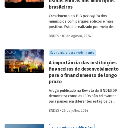
usinas eólicas nos municípios
brasileiros
Crescimento do PIB
per capita
dos
municípios com parques eólicos é mais
positivo. Estudo realizado por meio de
método de controle sintético, aponta
BNDES • 01 de agosto, 2024
resultados mais significativos dois a três
anos do início da construção, com
dispersão posterior.
Economia e desenvolvimento
A importância das instituições
financeiras de desenvolvimento
para o financiamento de longo
prazo
Artigo publicado na Revista do BNDES 59
demonstra como as IFDs são relevantes
para países em diferentes estágios de
desenvolvimento, tanto nos momentos
BNDES • 26 de julho, 2024
de estabilidade quanto nos de crise
econômica, contribuindo principalmente
para o desenvolvimento sustentável.
Lançamentos de publicações