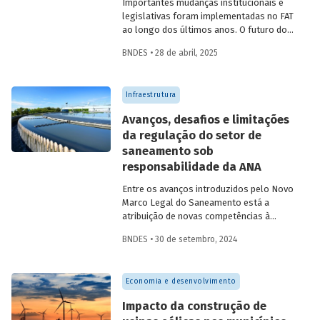
Importantes mudanças institucionais e
legislativas foram implementadas no FAT
ao longo dos últimos anos. O futuro do
FAT – e das atividades por ele beneficiadas
BNDES • 28 de abril, 2025
– depende do que será feito a partir delas.
Saiba mais no primeiro artigo da
Revista
do BNDES 60
.
Infraestrutura
Avanços, desafios e limitações
da regulação do setor de
saneamento sob
responsabilidade da ANA
Entre os avanços introduzidos pelo Novo
Marco Legal do Saneamento está a
atribuição de novas competências à
Agência Nacional de Águas e Saneamento
BNDES • 30 de setembro, 2024
Básico (ANA) para regularização do setor.
Artigo da Revista do BNDES 59 discute os
desafios desse percurso e a importância
Economia e desenvolvimento
de superá-los.
Impacto da construção de