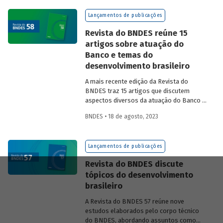
na experiência das equipes do BNDES.
Lançamentos de publicações
Revista do BNDES reúne 15
artigos sobre atuação do
Banco e temas do
desenvolvimento brasileiro
A mais recente edição da Revista do
BNDES traz 15 artigos que discutem
aspectos diversos da atuação do Banco e
exploram questões do desenvolvimento
BNDES • 18 de agosto, 2023
nacional.
Lançamentos de publicações
Revista do BNDES discute
tópicos do desenvolvimento
brasileiro
A Revista do BNDES 57 reúne nove
estudos elaborados pelo corpo técnico
do BNDES, abordando assuntos como