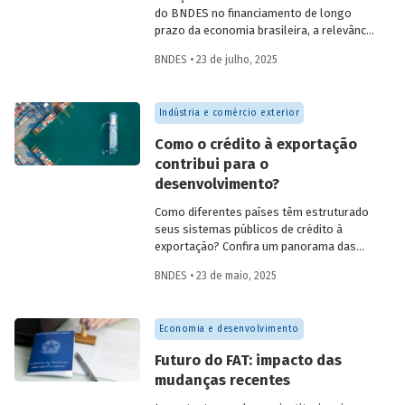
do BNDES no financiamento de longo
prazo da economia brasileira, a relevância
de fundos como FAT, Fundo Clima, Fundo
BNDES • 23 de julho, 2025
Amazônia e FGI para o desenvolvimento,
experiências internacionais de sistemas
públicos de crédito à exportação, o novo
Indústria e comércio exterior
protagonismo da política industrial, um
método para calcular prêmio de risco em
Como o crédito à exportação
projetos de infraestrutura e o controle
contribui para o
societário de companhias abertas por
desenvolvimento?
fundos de investimento no Brasil.
Como diferentes países têm estruturado
seus sistemas públicos de crédito à
exportação? Confira um panorama das
principais experiências internacionais e
BNDES • 23 de maio, 2025
entenda como esses sistemas
contribuem para o crescimento
econômico, a inovação e a inserção
Economia e desenvolvimento
competitiva no mercado global.
Futuro do FAT: impacto das
mudanças recentes