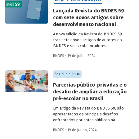
Confira uma prévia do texto e acesse o
artigo completo.
Lançada Revista do BNDES 59
com sete novos artigos sobre
desenvolvimento nacional
A nova edição da Revista do BNDES 59
traz sete novos artigos de autores do
BNDES e seus colaboradores.
BNDES • 19 de julho, 2024
Social e cultura
Parcerias público-privadas e o
desafio de ampliar a educação
pré-escolar no Brasil
Em artigo da Revista do BNDES 59, são
apresentados os principais desafios
enfrentados por entes públicos na
estruturação de PPPs de educação, bem
BNDES • 19 de junho, 2024
como aprendizados e possíveis soluções
para a adoção desses modelos com base