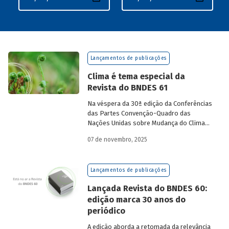
Lançamentos de publicações
Clima é tema especial da
Revista do BNDES 61
Na véspera da 30ª edição da Conferências
das Partes Convenção-Quadro das
Nações Unidas sobre Mudança do Clima
(COP30), em Belém, o BNDES lança a
07 de novembro, 2025
edição 61 da Revista do BNDES.
Lançamentos de publicações
Lançada Revista do BNDES 60:
edição marca 30 anos do
periódico
A edição aborda a retomada da relevância