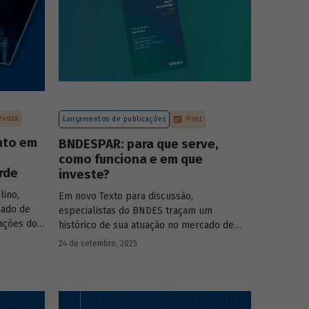
evista
Lançamentos de publicações
Post
nto em
BNDESPAR: para que serve,
como funciona e em que
rde
investe?
lino,
Em novo Texto para discussão,
cado de
especialistas do BNDES traçam um
pações do
histórico de sua atuação no mercado de
s das
capitais, apontando a importância dessa
24 de setembro, 2025
 BNDESPAR
atividade para o desenvolvimento e
ças e
explicando a nova estratégia de
rociência
investimentos da BNDESPAR.
da Eve Air