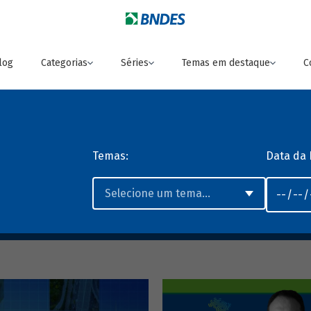
log
Categorias
Séries
Temas em destaque
C
Temas:
Data da 