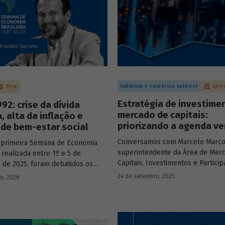
Indústria e comércio exterior
Entr
Post
Estratégia de investime
92: crise da dívida
mercado de capitais:
, alta da inflação e
priorizando a agenda ve
de bem-estar social
Conversamos com
Marcelo Marco
 primeira Semana de Economia
superintendente da Área de Mer
, realizada entre 1º e 5 de
Capitais, Investimentos e Partici
de 2025, foram debatidos os
BNDES, e representantes de dua
s temas que marcaram a economia
24 de setembro, 2025
ro, 2026
novas empresas investidas pela
os últimos 40 anos, com
– Vinicius Mazza, Diretor de Finan
ção de acadêmicos e economistas
Gente e Gestão da Santa Clara Ag
s.
Industrial, e Eduardo Couto, CFO 