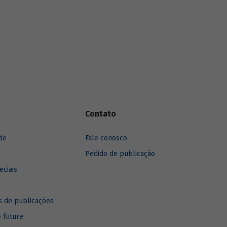
anos, destacando sua recuperação mais
recente.
Contato
de
Fale conosco
Pedido de publicação
eciais
 de publicações
e future