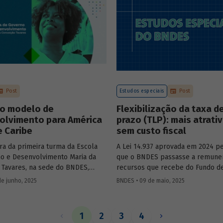
Mobility – sobre a importância d
de bancos de desenvolvimento n
mercado de capitais, a nova estra
BNDES e os planos das investidas
Post
Estudos especiais
Post
o modelo de
Flexibilização da taxa d
olvimento para América
prazo (TLP): mais atrati
e Caribe
sem custo fiscal
ra da primeira turma da Escola
A Lei 14.937 aprovada em 2024 pe
o e Desenvolvimento Maria da
que o BNDES passasse a remune
 Tavares, na sede do BNDES,
recursos que recebe do Fundo d
ercadante, presidente do BNDES,
ao Trabalhador (FAT) tanto pela S
de junho, 2025
BNDES • 09 de maio, 2025
l Salazar-Xirinachs, Secretário
quanto por taxas nominais prefix
 da Cepal e Esther Dweck,
mercado. O
Estudo especial 47
ana
de Gestão e Inovação para o Setor
impacto dessa mudança na atrati
1
2
3
4
debatarem um novo modelo de
apoio do BNDES.