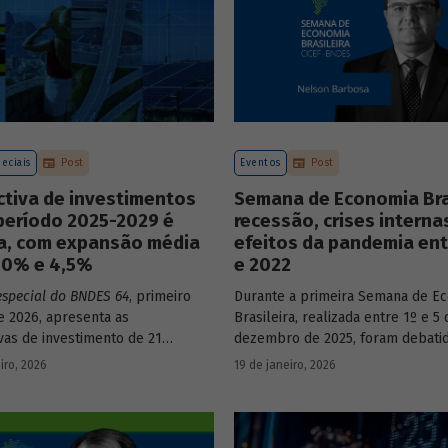
eciais
Post
Eventos
Post
ctiva de investimentos
Semana de Economia Bras
período 2025-2029 é
recessão, crises interna
va, com expansão média
efeitos da pandemia ent
3,0% e 4,5%
e 2022
especial do BNDES 64
, primeiro
Durante a primeira Semana de E
 2026, apresenta as
Brasileira, realizada entre 1º e 5 
vas de investimento de 21
dezembro de 2025, foram debati
a economia brasileira para o
principais temas que marcaram 
iro, 2026
19 de janeiro, 2026
e 2025 a 2029.
do país nos últimos 40 anos, com
participação de acadêmicos e ec
renomados.