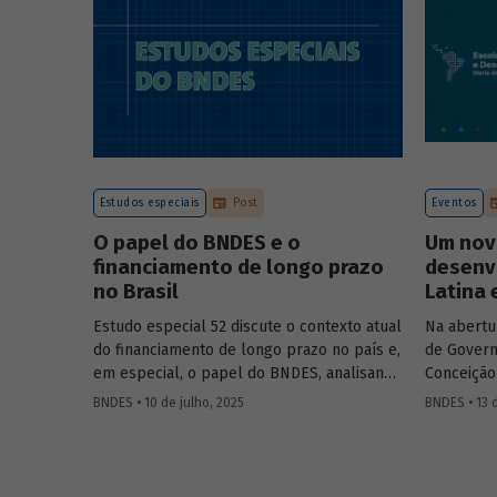
Estudos especiais
Post
Eventos
O papel do BNDES e o
Um nov
financiamento de longo prazo
desenv
no Brasil
Latina 
Estudo especial 52 discute o contexto atual
Na abertu
do financiamento de longo prazo no país e,
de Govern
em especial, o papel do BNDES, analisando
Conceição
seu posicionamento no mercado de crédito
Aloizio M
BNDES • 10 de julho, 2025
BNDES • 13 
e a evolução das debêntures de
José Manue
infraestrutura no país.
Executivo
Ministra 
Público 