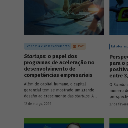
Economia e desenvolvimento
Post
Estudos esp
Startups
: o papel dos
Perspe
programas de aceleração no
para o 
desenvolvimento de
positi
competências empresariais
entre 
Além de capital humano, o capital
O
Estudo 
gerencial tem se mostrado um grande
número de
desafio ao crescimento das
startups
. A
perspecti
avaliação do BNDES Garagem demonstra
setores d
12 de março, 2026
27 de fevere
como programas de aceleração têm
período d
contribuído para a superação desse
desafio.