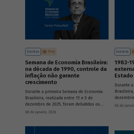
Eventos
Post
Eventos
Semana de Economia Brasileira:
1983-19
na década de 1990, controle da
externa
inflação não garante
Estado 
crescimento
Durante a
Brasileira
Durante a primeira Semana de Economia
dezembro 
Brasileira, realizada entre 1º e 5 de
principai
dezembro de 2025, foram debatidos os
06 de janei
do país n
principais temas que marcaram a economia
08 de janeiro, 2026
participa
do país nos últimos 40 anos, com
renomado
participação de acadêmicos e economistas
renomados.