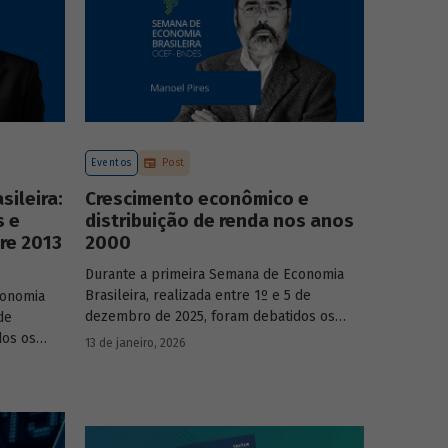
Eventos
Post
ileira:
Crescimento econômico e
s e
distribuição de renda nos anos
re 2013
2000
Durante a primeira Semana de Economia
Brasileira, realizada entre 1º e 5 de
conomia
dezembro de 2025, foram debatidos os
de
principais temas que marcaram a economia
dos os
13 de janeiro, 2026
do país nos últimos 40 anos, com
a economia
participação de acadêmicos e economistas
renomados.
onomistas