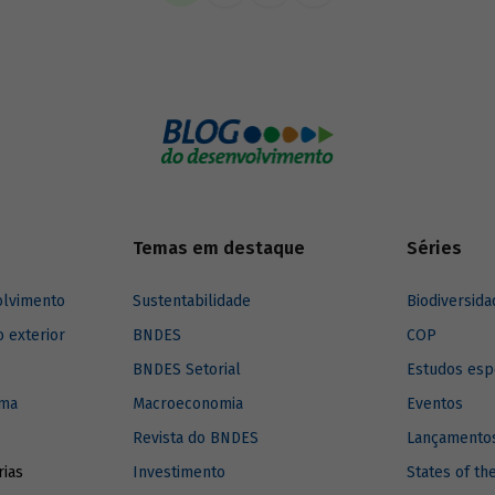
imento para a região.
Temas em destaque
Séries
olvimento
Sustentabilidade
Biodiversida
o exterior
BNDES
COP
BNDES Setorial
Estudos esp
ima
Macroeconomia
Eventos
Revista do BNDES
Lançamentos
rias
Investimento
States of th