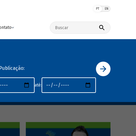
PT
EN
Buscar no site
ontato
Publicação:
até: