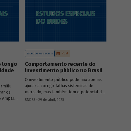
a atuação
o
tégia do
.
Estudos especiais
Post
e longo
Comportamento recente do
vidade
investimento público no Brasil
O investimento público pode não apenas
ajudar a corrigir falhas sistêmicas de
rmitiu
mercado, mas também tem o potencial de
rar os
gerar externalidades positivas para a
e Amparo
BNDES • 29 de abril, 2025
economia, com efeitos multiplicadores e
elic
aceleradores, bem como de coordenação.
adas de
O
Estudo especial do BNDES 46
dá um
lisa o
panorama do comportamento agregado do
vidade do
investi­mento público no Brasil nos últimos