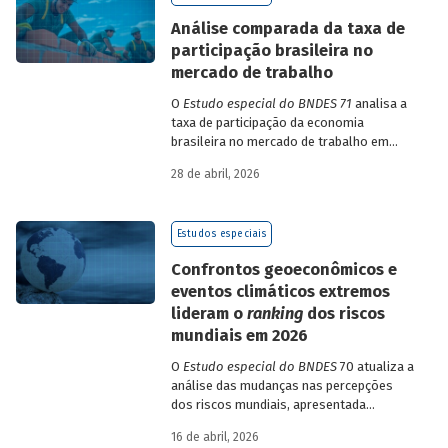
de insumo-produto estaduais.
Análise comparada da taxa de
participação brasileira no
mercado de trabalho
O
Estudo especial do BNDES 71
analisa a
taxa de participação da economia
brasileira no mercado de trabalho em
comparação com uma amostra de 15
28 de abril, 2026
países de diferentes continentes e
estruturas etárias e econômicas
distintas.
Estudos especiais
Confrontos geoeconômicos e
eventos climáticos extremos
lideram o
ranking
dos riscos
mundiais em 2026
O
Estudo especial do BNDES
70 atualiza a
análise das mudanças nas percepções
dos riscos mundiais, apresentada
previamente na edição 54/2025, a partir
16 de abril, 2026
dos relatórios Global Risks Report (GRR)