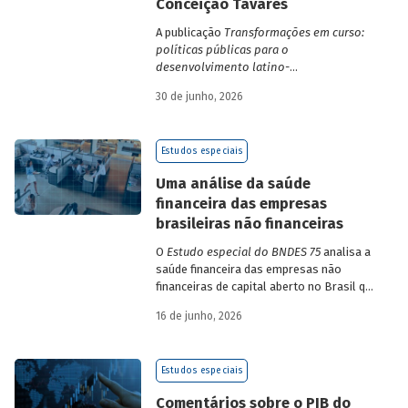
Conceição Tavares
A publicação
Transformações em curso:
políticas públicas para o
desenvolvimento latino-
americano
compila trabalhos da 1ª edição
30 de junho, 2026
da Escola de Governo e Desenvolvimento
Maria da Conceição Tavares.
Estudos especiais
Uma análise da saúde
financeira das empresas
brasileiras não financeiras
O
Estudo especial do BNDES 75
analisa a
saúde financeira das empresas não
financeiras de capital aberto no Brasil que
apresentaram negociação em bolsa de
16 de junho, 2026
valores. Para isso, parte de uma amostra
de 265 empresas – excluindo-se o setor
de finanças e seguros – e de quatro
Estudos especiais
dimensões: lucratividade, solvência,
endividamento e alavancagem.
Comentários sobre o PIB do