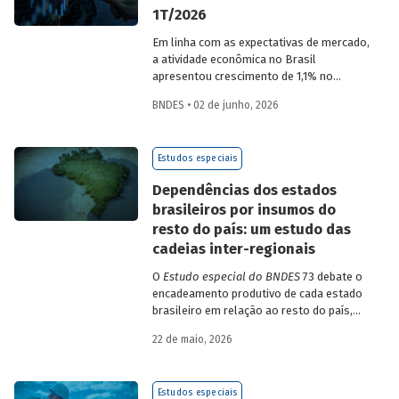
1T/2026
Em linha com as expectativas de mercado,
a atividade econômica no Brasil
apresentou crescimento de 1,1% no
1T/2026 na comparação com o trimestre
BNDES • 02 de junho, 2026
imediatamente anterior, na série ajustada
sazonalmente. Confira uma análise
detalhada e uma previsão para os
Estudos especiais
próximos meses no
Estudo especial do
BNDES 74.
Dependências dos estados
brasileiros por insumos do
resto do país: um estudo das
cadeias inter-regionais
O
Estudo especial do BNDES
73 debate o
encadeamento produtivo de cada estado
brasileiro em relação ao resto do país,
analisando seu nível de dependência e
22 de maio, 2026
quanto o estímulo a um estado ou setor
econômico pode gerar de demanda para
os demais. Para isso usa uma
Estudos especiais
metodologia de construção de matrizes