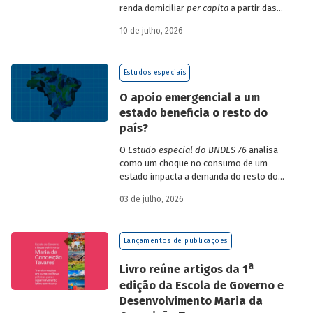
renda domiciliar
per capita
a partir das
estruturas de consumo da POF 2017-2018
10 de julho, 2026
associadas às variações de preços dos
itens que compõem o IPCA. Emprega
ainda os microdados da Pnad Contínua
Estudos especiais
para analisar a evolução da renda dos
decis durante o período.
O apoio emergencial a um
estado beneficia o resto do
país?
O
Estudo especial do BNDES 76
analisa
como um choque no consumo de um
estado impacta a demanda do resto do
país, usando como exemplo o caso do Rio
03 de julho, 2026
Grande do Sul.
Lançamentos de publicações
a
Livro reúne artigos da 1
edição da Escola de Governo e
Desenvolvimento Maria da