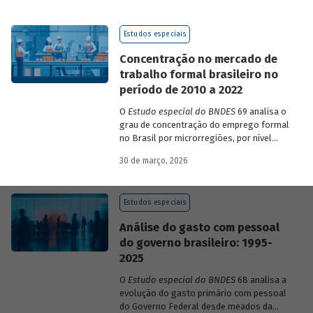
de 2023 a 2026, que analisam as
pesquisas de avaliação dos riscos
Estudos especiais
mundiais para o ano em curso e para dois
e dez anos à frente.
Concentração no mercado de
trabalho formal brasileiro no
período de 2010 a 2022
O
Estudo especial do BNDES
69 analisa o
grau de concentração do emprego formal
no Brasil por microrregiões, por nível
educacional dos trabalhadores e por
30 de março, 2026
setores, entre 2010 e 2022.
Estudos especiais
Análise do gasto com pessoal
do governo brasileiro: 1995-
2025
O
Estudo especial do BNDES
68 analisa a
evolução do gasto primário com pessoal
do Governo Federal desde meados da