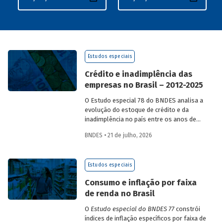
Estudos especiais
Crédito e inadimplência das
empresas no Brasil – 2012-2025
O Estudo especial 78 do BNDES analisa a
evolução do estoque de crédito e da
inadimplência no país entre os anos de
2012 e 2025, explorando dois recortes
BNDES • 21 de julho, 2026
analíticos complementares: o porte da
empresa e o setor de atividade
econômica.
Estudos especiais
Consumo e inflação por faixa
de renda no Brasil
O
Estudo especial do BNDES 77
constrói
índices de inflação específicos por faixa de