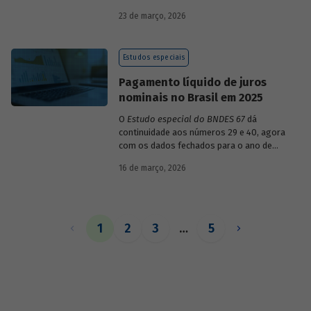
década de 1990, destacando sua dinâmica
23 de março, 2026
durante esse período e as mudanças
recentes em sua composição.
Estudos especiais
Pagamento líquido de juros
nominais no Brasil em 2025
O
Estudo especial do BNDES 67
dá
continuidade aos números 29 e 40, agora
com os dados fechados para o ano de
2025.
16 de março, 2026
1
2
3
…
5