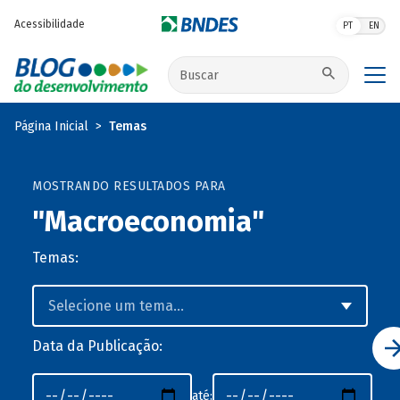
Pular para o conteúdo principal
Acessibilidade
PT
EN
Buscar no site
Página Inicial
Temas
MOSTRANDO RESULTADOS PARA
"Macroeconomia"
Temas:
Data da Publicação:
até: